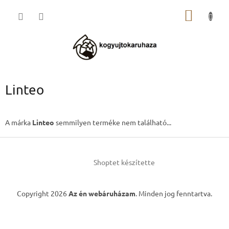
Ugrás
KOSÁR
a
fő
tartalomhoz
Linteo
A márka
Linteo
semmilyen terméke nem található...
L
á
Shoptet készítette
b
l
é
Copyright 2026
Az én webáruházam
. Minden jog fenntartva.
c