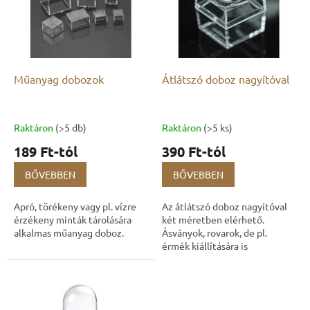
m
n
é
d
k
e
e
z
k
é
l
Műanyag dobozok
Átlátszó doboz nagyítóval
s
i
e
s
t
Raktáron
(>5 db)
Raktáron
(>5 ks)
á
189 Ft-tól
390 Ft-tól
j
a
BŐVEBBEN
BŐVEBBEN
Apró, törékeny vagy pl. vízre
Az átlátszó doboz nagyítóval
érzékeny minták tárolására
két méretben elérhető.
alkalmas műanyag doboz.
Ásványok, rovarok, de pl.
érmék kiállítására is
alkalmasak. A doboz tetejében
található nagyítóval
részletesebben...