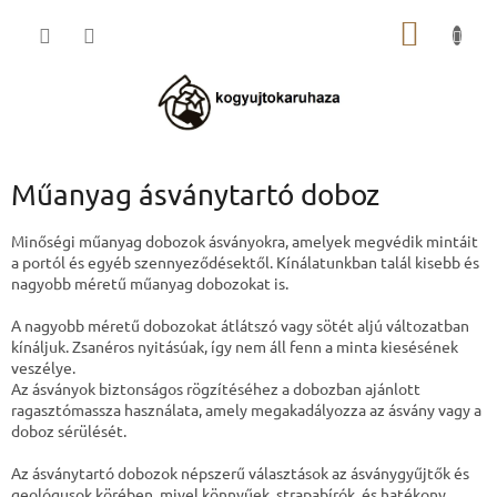
Ugrás
KOSÁR
a
fő
tartalomhoz
Műanyag ásványtartó doboz
Minőségi műanyag dobozok ásványokra, amelyek megvédik mintáit
a portól és egyéb szennyeződésektől. Kínálatunkban talál kisebb és
nagyobb méretű műanyag dobozokat is.
A nagyobb méretű dobozokat átlátszó vagy sötét aljú változatban
kínáljuk. Zsanéros nyitásúak, így nem áll fenn a minta kiesésének
veszélye.
Az ásványok biztonságos rögzítéséhez a dobozban ajánlott
ragasztómassza használata, amely megakadályozza az ásvány vagy a
doboz sérülését.
Az ásványtartó dobozok népszerű választások az ásványgyűjtők és
geológusok körében, mivel könnyűek, strapabírók, és hatékony