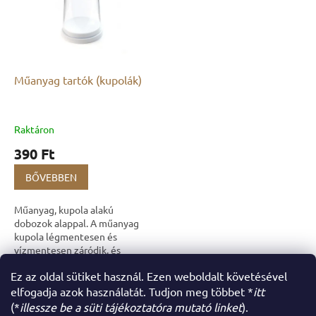
Műanyag tartók (kupolák)
Raktáron
390 Ft
BŐVEBBEN
Műanyag, kupola alakú
dobozok alappal. A műanyag
kupola légmentesen és
vízmentesen záródik, és
ideális apró gyűjteményi
Ez az oldal sütiket használ. Ezen weboldalt követésével
tárgyak pormentes tárolására
összesen
3
termék
L
és bemutatására. A kupola...
elfogadja azok használatát. Tudjon meg többet *
itt
i
(*
illessze be a süti tájékoztatóra mutató linket
).