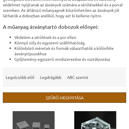
védelmet nyújtanak az ásványok számára a sérülésekkel és a porral
szemben. Az átlátszó műanyagnak köszönhetően az ásványok jól
láthatók a dobozban anélkül, hogy azt ki kellene nyitni.
A műanyag ásványtartó dobozok előnyei:
Védelem a sérülések és a por ellen
Könnyű súly és egyszerű szállíthatóság
Különböző méretek és formák választhatók a különféle
ásványtípusokhoz
Gyűjtemény egyszerű rendszerezése és osztályozása
T
e
Legolcsóbb elöl
Legdrágább
ABC szerint
r
m
é
SZŰRŐ MEGNYITÁSA
k
e
T
k
e
r
r
e