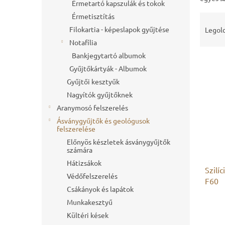
l
Érmetartó kapszulák és tokok
T
Érmetisztítás
e
Filokartia - képeslapok gyűjtése
Legolc
r
Notafília
m
Bankjegytartó albumok
T
é
Gyűjtőkártyák - Albumok
e
k
r
Gyűjtői kesztyűk
e
m
k
Nagyítók gyűjtőknek
é
r
Aranymosó felszerelés
k
e
Ásványgyűjtők és geológusok
e
n
felszerelése
k
d
Előnyös készletek ásványgyűjtők
l
e
számára
i
z
Hátizsákok
Szilí
s
é
Védőfelszerelés
F60
t
s
Csákányok és lapátok
á
e
Munkakesztyű
j
a
Kültéri kések