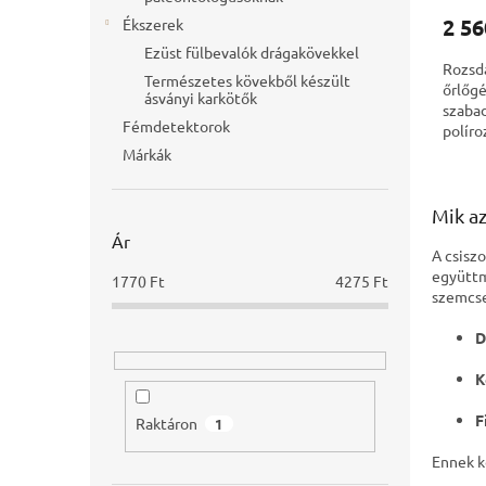
2 56
Ékszerek
Ezüst fülbevalók drágakövekkel
Rozsd
Természetes kövekből készült
őrlőgé
ásványi karkötők
szabad
Fémdetektorok
políro
valam
Márkák
Mik az
Ár
A csisz
együttm
1770
Ft
4275
Ft
szemcse
D
K
F
Raktáron
1
Ennek k