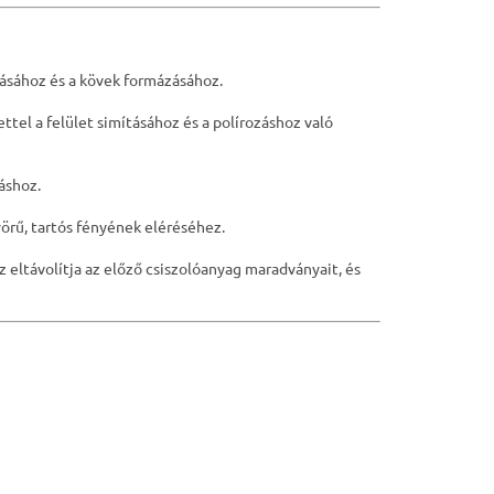
tásához és a kövek formázásához.
tel a felület simításához és a polírozáshoz való
áshoz.
yörű, tartós fényének eléréséhez.
 eltávolítja az előző csiszolóanyag maradványait, és