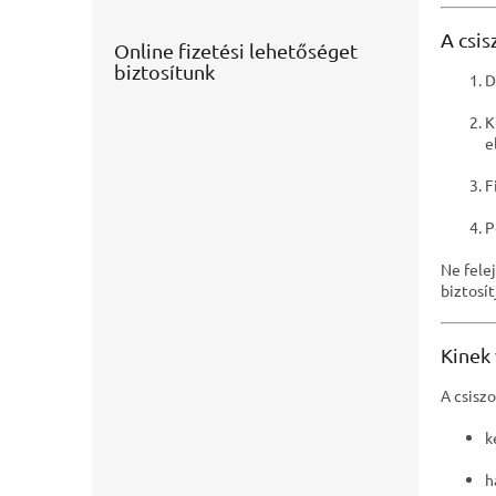
A csis
Online fizetési lehetőséget
biztosítunk
D
K
e
F
P
Ne fele
biztosí
Kinek 
A csisz
k
h