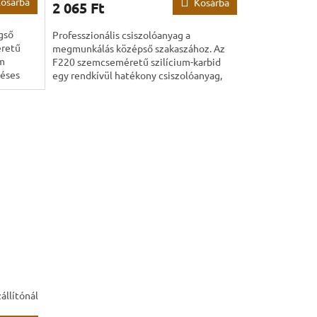
osárba
Kosárba
2 065 Ft
gső
Professzionális csiszolóanyag a
éretű
megmunkálás középső szakaszához. Az
om
F220 szemcseméretű szilícium-karbid
léses
egy rendkívül hatékony csiszolóanyag,
amelyet vibrációs és forgógépekhez...
állítónál