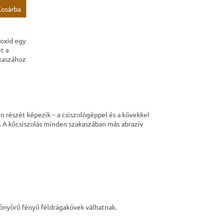
Kosárba
-oxid egy
t a
akaszához
n részét képezik – a csiszológéppel és a kövekkel
. A kőcsiszolás minden szakaszában más abrazív
yönyörű fényű féldrágakövek válhatnak.