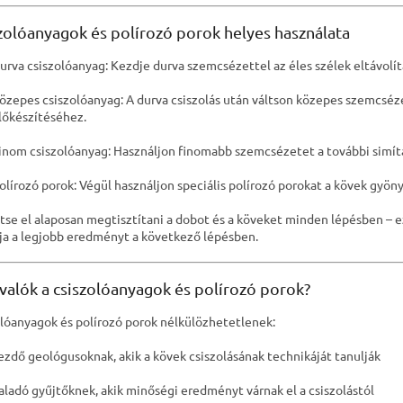
l
e
zolóanyagok és polírozó porok helyes használata
m
e
urva csiszolóanyag: Kezdje durva szemcsézettel az éles szélek eltávolí
i
özepes csiszolóanyag: A durva csiszolás után váltson közepes szemcsézet
lőkészítéséhez.
inom csiszolóanyag: Használjon finomabb szemcsézetet a további simít
olírozó porok: Végül használjon speciális polírozó porokat a kövek gyön
jtse el alaposan megtisztítani a dobot és a köveket minden lépésben – ez
tja a legjobb eredményt a következő lépésben.
valók a csiszolóanyagok és polírozó porok?
olóanyagok és polírozó porok nélkülözhetetlenek:
ezdő geológusoknak, akik a kövek csiszolásának technikáját tanulják
aladó gyűjtőknek, akik minőségi eredményt várnak el a csiszolástól