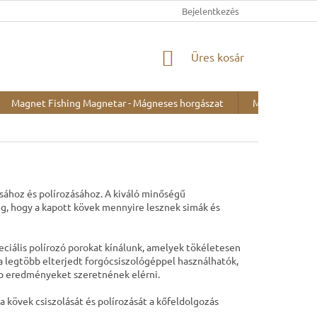
Bejelentkezés
KOSÁR
Üres kosár
Magnet Fishing Magnetar - Mágneses horgászat
Minták kiállítá
ásához és polírozásához. A kiváló minőségű
eg, hogy a kapott kövek mennyire lesznek simák és
ciális polírozó porokat kínálunk, amelyek tökéletesen
 a legtöbb elterjedt forgócsiszológéppel használhatók,
ép eredményeket szeretnének elérni.
 kövek csiszolását és polírozását a kőfeldolgozás