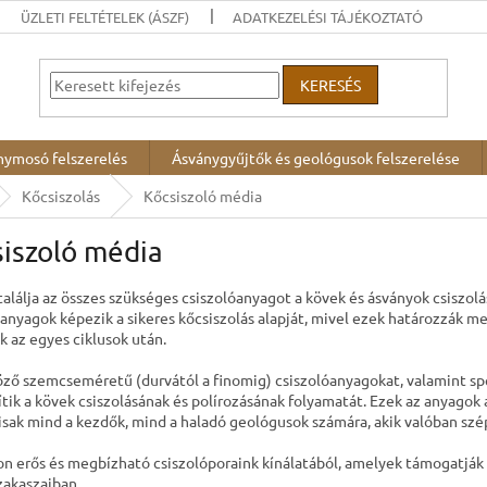
ÜZLETI FELTÉTELEK (ÁSZF)
ADATKEZELÉSI TÁJÉKOZTATÓ
KERESÉS
nymosó felszerelés
Ásványgyűjtők és geológusok felszerelése
Kőcsiszolás
Kőcsiszoló média
iszoló média
találja az összes szükséges csiszolóanyagot a kövek és ásványok csiszol
óanyagok képezik a sikeres kőcsiszolás alapját, mivel ezek határozzák m
k az egyes ciklusok után.
ző szemcseméretű (durvától a finomig) csiszolóanyagokat, valamint spe
ítik a kövek csiszolásának és polírozásának folyamatát. Ezek az anyagok
lisak mind a kezdők, mind a haladó geológusok számára, akik valóban sz
on erős és megbízható csiszolóporaink kínálatából, amelyek támogatják a
zakaszaiban.