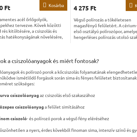
Kosárba
0 Ft
4 275 Ft
amentes acél őrlőgolyók,
Végső polírozás a tökéletesen
pekhez tervezve. Kövek közötti
magasfényű felületért. A cérium
 rés kitöltésére, a csiszolás és
első osztályú polírozópor, amelye
zás hatékonyságának növelésére,
hengerléses polírozás utolsó sz
int egyenletesebb eredmények...
terveztek, amikor a cél a...
L
i
ok a csiszolóanyagok és miért fontosak?
s
t
olóanyagok és polírozó porok a kőcsiszolás folyamatának elengedhetetle
a
űködve ismétlődő forgások során sima és fényes felületet biztosítanak
i
méret szükséges:
r
á
urva csiszolóanyag
az csiszolás első szakaszához
n
y
özepes csiszolóanyag
a felület simításához
í
t
inom csiszoló
- és polírozó porok a végső fény eléréséhez
á
s
öszönhetően a nyers, érdes kövekből finoman sima, intenzív színű és g
e