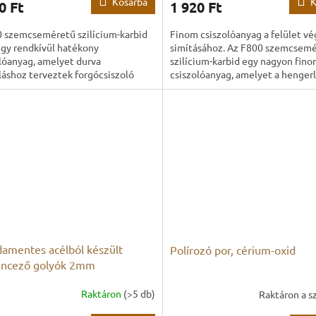
Kosárba
K
0 Ft
1 920 Ft
0 szemcseméretű szilícium-karbid
Finom csiszolóanyag a felület vé
egy rendkívül hatékony
simításához. Az F800 szemcsem
lóanyag, amelyet durva
szilícium-karbid egy nagyon fin
láshoz terveztek forgócsiszoló
csiszolóanyag, amelyet a henger
en. Elsősorban a forgócsiszolás
polírozás utolsó szakaszaihoz...
amentes acélból készült
Polírozó por, cérium-oxid
encező golyók 2mm
Raktáron
(>5 db)
Raktáron a sz