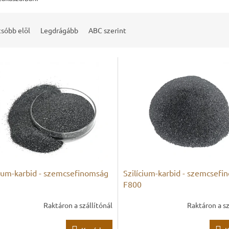
sóbb elöl
Legdrágább
ABC szerint
cium-karbid - szemcsefinomság
Szilícium-karbid - szemcsef
F800
Raktáron a szállítónál
Raktáron a sz