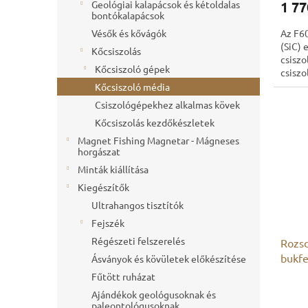
Geológiai kalapácsok és kétoldalas
1 77
bontókalapácsok
Vésők és kővágók
Az F6
(SiC) 
Kőcsiszolás
csiszo
Kőcsiszoló gépek
csiszo
gépekb
Kőcsiszoló média
első...
Csiszológépekhez alkalmas kövek
Kőcsiszolás kezdőkészletek
Magnet Fishing Magnetar - Mágneses
horgászat
Minták kiállítása
Kiegészítők
Ultrahangos tisztítók
Fejszék
Régészeti felszerelés
Rozsd
bukf
Ásványok és kövületek előkészítése
Fűtött ruházat
Ajándékok geológusoknak és
paleontológusoknak