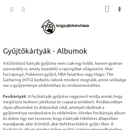
Ugrás
KOSÁR
a
fő
tartalomhoz
Gyűjtőkártyák - Albumok
A különböző kártyák gyűjtése nem csak egy hobbi, hanem gyakran
szenvedély is, amely összeköti a rajongókat világszerte. Akár
focirajongó, Pokémon-gyűjtő, NBA fanatikus vagy Magic: The
Gathering (MTG) kedvelő, nálunk mindent megtalál, amire szüksége
van a gyűjteménye védelméhez és rendszerezéséhez.
Focikártyák
: A focikártyák gyűjtése nagyszerű módja annak, hogy
megőrizze kedvenc játékosai és csapatai emlékeit. Kínálatunkban
olyan albumokat és dobozokat talál, amelyek ideálisak a
gyűjteménye rendezésére és védelmére. Minden focikártyás album
és doboz úgy van tervezve, hogy a kártyák tökéletes állapotban
maradjanak, akár örömből, akár befektetésként gyűjti őket. A
focikártyás album minden lelkes gyűjtő számára elengedhetetlen.