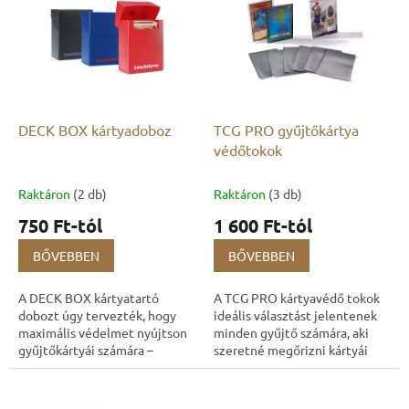
r
e
m
n
é
d
k
e
e
z
k
é
l
DECK BOX kártyadoboz
TCG PRO gyűjtőkártya
s
i
védőtokok
e
s
t
Raktáron
(2 db)
Raktáron
(3 db)
á
750 Ft-tól
1 600 Ft-tól
j
a
BŐVEBBEN
BŐVEBBEN
A DECK BOX kártyatartó
A TCG PRO kártyavédő tokok
dobozt úgy tervezték, hogy
ideális választást jelentenek
maximális védelmet nyújtson
minden gyűjtő számára, aki
gyűjtőkártyái számára –
szeretné megőrizni kártyái
legyenek azok tokban vagy
tökéletes állapotát. Legyen
anélkül tárolva. A 70×92×45
akár kezdő játékos, akár
mm-es belső méretének...
tapasztalt...