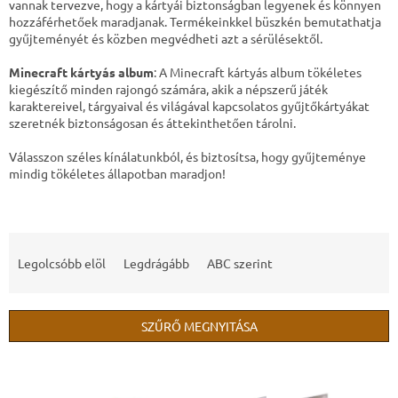
vannak tervezve, hogy a kártyái biztonságban legyenek és könnyen
hozzáférhetőek maradjanak. Termékeinkkel büszkén bemutathatja
gyűjteményét és közben megvédheti azt a sérülésektől.
Minecraft kártyás album
: A Minecraft kártyás album tökéletes
kiegészítő minden rajongó számára, akik a népszerű játék
karaktereivel, tárgyaival és világával kapcsolatos gyűjtőkártyákat
szeretnék biztonságosan és áttekinthetően tárolni.
Válasszon széles kínálatunkból, és biztosítsa, hogy gyűjteménye
mindig tökéletes állapotban maradjon!
T
e
Legolcsóbb elöl
Legdrágább
ABC szerint
r
m
é
SZŰRŐ MEGNYITÁSA
k
e
T
k
e
r