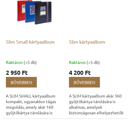
Slim Small kártyaalbum
Slim kártyaalbum
Raktáron
(>5 db)
Raktáron
(>5 db)
2 950 Ft
4 200 Ft
BŐVEBBEN
BŐVEBBEN
A SLIM SMALL kártyaalbum
A SLIM kártyaalbum akár 360
kompakt, ugyanakkor tágas
gyűjtőkártya tárolására is
megoldás, amely akár 160
alkalmas, amelyek
gyűjtőkártya tárolására is
biztonságosan elhelyezhetők
alkalmas. Praktikus és jól
a 20 beépített oldalon
átlátható rendszerezést
található zsebekben. Az album
biztosít gyűjteménye...
professzionális és...