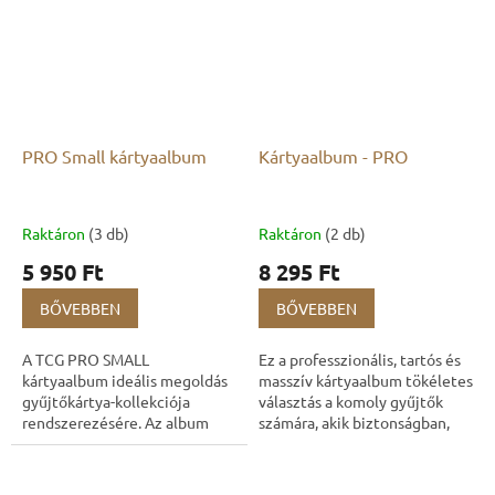
PRO Small kártyaalbum
Kártyaalbum - PRO
Raktáron
(3 db)
Raktáron
(2 db)
5 950 Ft
8 295 Ft
BŐVEBBEN
BŐVEBBEN
A TCG PRO SMALL
Ez a professzionális, tartós és
kártyaalbum ideális megoldás
masszív kártyaalbum tökéletes
gyűjtőkártya-kollekciója
választás a komoly gyűjtők
rendszerezésére. Az album
számára, akik biztonságban,
akár 160 gyűjtőkártya
rendezetten és stílusos
tárolására is alkalmas, és
csomagolásban szeretnék
praktikus, valamint
tárolni...