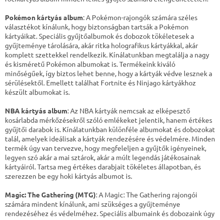
Pokémon kártyás album
: A Pokémon-rajongók számára széles
választékot kínálunk, hogy biztonságban tartsák a Pokémon
kártyáikat. Speciális gyűjtőalbumok és dobozok tökéletesek a
gyűjteménye tárolására, akár ritka holografikus kártyákkal, akár
komplett szettekkel rendelkezik. Kínálatunkban megtalálja a nagy
és kisméretű Pokémon albumokat is. Termékeink kiváló
minőségűek, így biztos lehet benne, hogy a kártyák védve lesznek a
sérülésektől. Emellett találhat Fortnite és Ninjago kártyákhoz
készült albumokat is.
NBA kártyás album
: Az NBA kártyák nemcsak az elképesztő
kosárlabda mérkőzésekről szóló emlékeket jelentik, hanem értékes
gyűjtői darabok is. Kínálatunkban különféle albumokat és dobozokat
talál, amelyek ideálisak a kártyák rendezésére és védelmére. Minden
termék úgy van tervezve, hogy megfeleljen a gyűjtők igényeinek,
legyen szó akár a mai sztárok, akár a múlt legendás játékosainak
kártyáiról. Tartsa meg értékes darabjait tökéletes állapotban, és
szerezzen be egy hoki kártyás albumot is.
Magic: The Gathering (MTG)
: A Magic: The Gathering rajongói
számára mindent kínálunk, ami szükséges a gyűjteménye
rendezéséhez és védelméhez. Speciális albumaink és dobozaink úgy