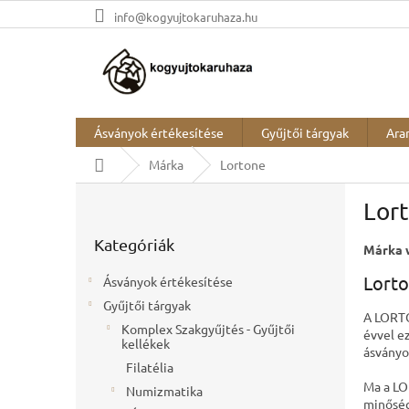
Ugrás
info@kogyujtokaruhaza.hu
a
fő
tartalomhoz
Ásványok értékesítése
Gyűjtői tárgyak
Ara
Kezdőlap
Márka
Lortone
O
Lor
l
Kategóriák
d
Kategóriák
átugrása
Márka 
a
l
Lorto
Ásványok értékesítése
s
Gyűjtői tárgyak
ó
A LORTO
Komplex Szakgyűjtés - Gyűjtői
p
évvel ez
kellékek
a
ásványo
Filatélia
n
Ma a LO
e
Numizmatika
minőség