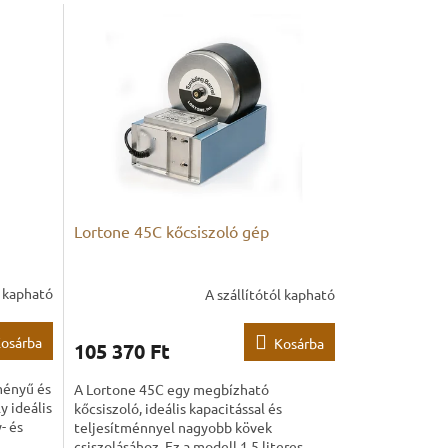
Lortone 45C kőcsiszoló gép
l kapható
A szállítótól kapható
osárba
Kosárba
105 370 Ft
ményű és
A Lortone 45C egy megbízható
y ideális
kőcsiszoló, ideális kapacitással és
- és
teljesítménnyel nagyobb kövek
csiszolásához. Ez a modell 1,5 literes