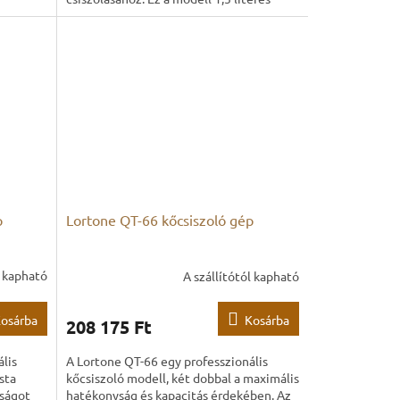
dobtérfogattal rendelkezik, és kerámia...
p
Lortone QT-66 kőcsiszoló gép
l kapható
A szállítótól kapható
osárba
Kosárba
208 175 Ft
lis
A Lortone QT-66 egy professzionális
sta
kőcsiszoló modell, két dobbal a maximális
yságot
hatékonyság és kapacitás érdekében. Az