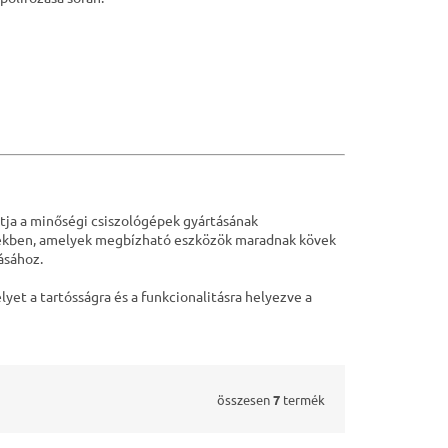
atja a minőségi csiszológépek gyártásának
pekben, amelyek megbízható eszközök maradnak kövek
ásához.
yet a tartósságra és a funkcionalitásra helyezve a
összesen
7
termék