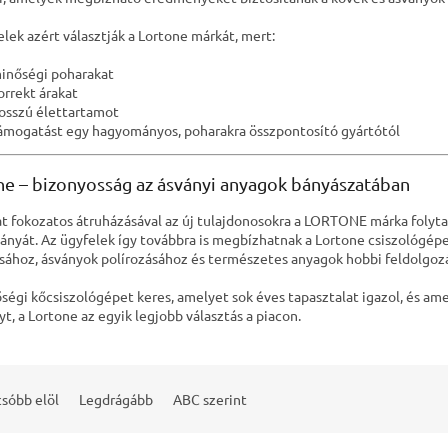
lek azért választják a Lortone márkát, mert:
inőségi poharakat
orrekt árakat
osszú élettartamot
ámogatást egy hagyományos, poharakra összpontosító gyártótól
ne – bizonyosság az ásványi anyagok bányászatában
lat fokozatos átruházásával az új tulajdonosokra a LORTONE márka folyt
nyát. Az ügyfelek így továbbra is megbízhatnak a Lortone csiszológé
ásához, ásványok polírozásához és természetes anyagok hobbi feldolgoz
ségi kőcsiszológépet keres, amelyet sok éves tapasztalat igazol, és amel
t, a Lortone az egyik legjobb választás a piacon.
sóbb elöl
Legdrágább
ABC szerint