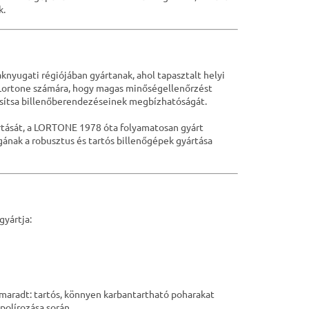
k.
nyugati régiójában gyártanak, ahol tapasztalt helyi
a Lortone számára, hogy magas minőségellenőrzést
tosítsa billenőberendezéseinek megbízhatóságát.
yártását, a LORTONE 1978 óta folyamatosan gyárt
ának a robusztus és tartós billenőgépek gyártása
gyártja:
z maradt: tartós, könnyen karbantartható poharakat
olírozása során.