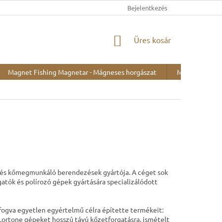
Bejelentkezés
KOSÁR
Üres kosár
Magnet Fishing Magnetar - Mágneses horgászat
Minták kiállítá
k és kőmegmunkáló berendezések gyártója.
A céget sok
rgatók és polírozó gépek gyártására specializálódott
fogva egyetlen egyértelmű célra építette termékeit:
Lortone gépeket hosszú távú kőzetforgatásra, ismételt