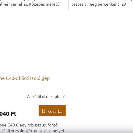
elményeinek is. Közepes méretű
testesíti meg percenkénti 29
2 literes...
fordulatával és akár 6 kg...
ne C40-c kőcsiszoló gép
A szállítótól kapható
Kosárba
040 Ft
one C40-C egy robusztus, forgó
 14 literes dobtérfogattal, amelyet