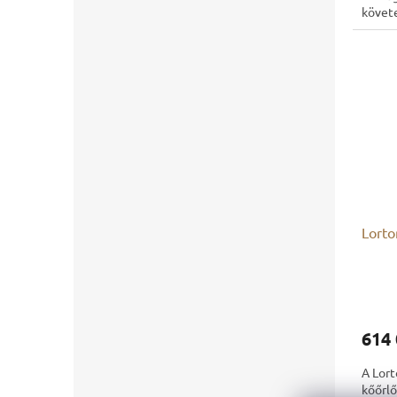
követ
modell 
Lorto
614 
A Lort
kőőrlő