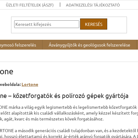
ÜZLETI FELTÉTELEK (ÁSZF)
ADATKEZELÉSI TÁJÉKOZTATÓ
KERESÉS
nymosó felszerelés
Ásványgyűjtők és geológusok felszerelése
tone
weboldala:
Lortone
ne – kőzetforgatók és polírozó gépek gyártója
NE márka a világ egyik legismertebb és legelismertebb kőzetforgató
előtt alapították kis családi vállalkozásként, amely kézzel készített fo
k, agát, kvarc és más természetes kövek forgatásához.
RTONE a második generációs családi tulajdonban van, és a kezdetektől 
i, hosszú élettartamú és korrekt ár-érték arányú forgatók gyártására.
A 