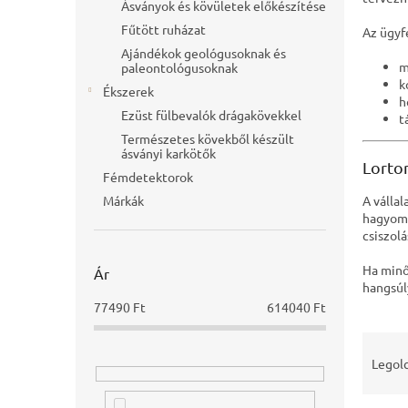
Ásványok és kövületek előkészítése
Fűtött ruházat
Az ügyfe
Ajándékok geológusoknak és
m
paleontológusoknak
k
Ékszerek
h
Ezüst fülbevalók drágakövekkel
t
Természetes kövekből készült
ásványi karkötők
Lorto
Fémdetektorok
Márkák
A válla
hagyomá
csiszol
Ha minő
Ár
hangsúly
77490
Ft
614040
Ft
T
e
Legolc
r
m