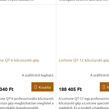
ssággal, valamint türelemmel
nagyobb kapacitású dobjával...
.
ne QT-6 kőcsiszoló gép
Lortone QT-12 kőcsiszoló gé
A szállítótól kapható
A szállítótó
Kosárba
K
340 Ft
188 405 Ft
one QT-6 professzionális kőcsiszoló
A Lortone QT-12 egy professzioná
írozó gép megbízhatóan megfelel a
kőcsiszoló gép a Lortone speciali
munkálás legigényesebb
márkától. Ez a modell a hatékon