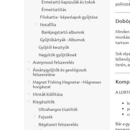
l
Érmetartó kapszulák és tokok
polírozá
Érmetisztítás
Filokartia - képeslapok gyűjtése
Dobóg
Notafília
Minden 
Bankjegytartó albumok
munkáso
Gyűjtőkártyák - Albumok
tartson
Gyűjtői kesztyűk
Sok oly
Nagyítók gyűjtőknek
billenő
Aranymosó felszerelés
terén, 
Ásványgyűjtők és geológusok
felszerelése
Kompl
Magnet Fishing Magnetar - Mágneses
horgászat
A LORTO
Minták kiállítása
Kiegészítők
k
p
Ultrahangos tisztítók
c
Fejszék
Bár a g
Régészeti felszerelés
tervezn