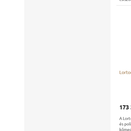
gondo
sima,..
Lorto
173 
A Lort
és pol
kőmeg