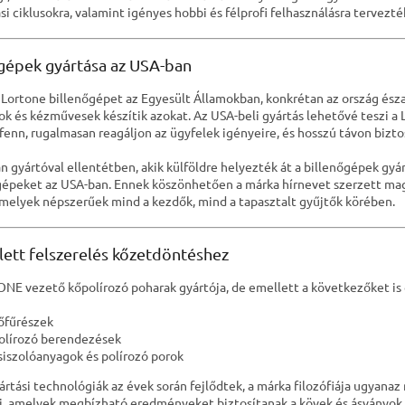
si ciklusokra, valamint igényes hobbi és félprofi felhasználásra tervezté
épek gyártása az USA-ban
Lortone billenőgépet az Egyesült Államokban, konkrétan az ország észak
k és kézművesek készítik azokat. Az USA-beli gyártás lehetővé teszi 
 fenn, rugalmasan reagáljon az ügyfelek igényeire, és hosszú távon biz
an gyártóval ellentétben, akik külföldre helyezték át a billenőgépek g
gépeket az USA-ban. Ennek köszönhetően a márka hírnevet szerzett mag
amelyek népszerűek mind a kezdők, mind a tapasztalt gyűjtők körében.
ett felszerelés kőzetdöntéshez
NE vezető kőpolírozó poharak gyártója, de emellett a következőket is 
őfűrészek
olírozó berendezések
siszolóanyagok és polírozó porok
yártási technológiák az évek során fejlődtek, a márka filozófiája ugyana
i, amelyek megbízható eredményeket biztosítanak a kövek és ásványok p