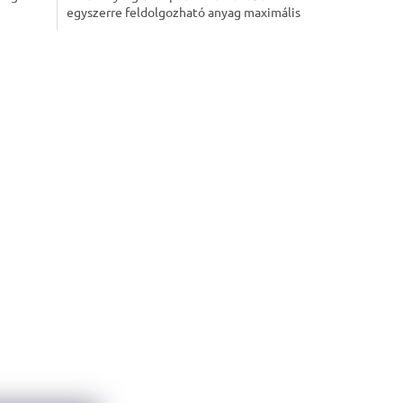
egyszerre feldolgozható anyag maximális
súlya akár 6 kg is...