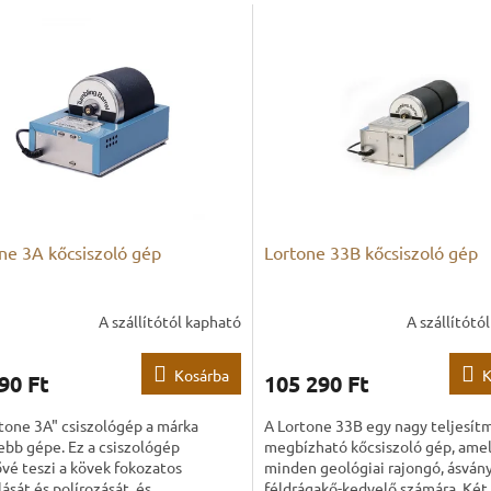
ne 3A kőcsiszoló gép
Lortone 33B kőcsiszoló gép
A szállítótól kapható
A szállítótó
Kosárba
K
90 Ft
105 290 Ft
tone 3A" csiszológép a márka
A Lortone 33B egy nagy teljesít
ebb gépe. Ez a csiszológép
megbízható kőcsiszoló gép, amel
vé teszi a kövek fokozatos
minden geológiai rajongó, ásvány
lását és polírozását, és
féldrágakő-kedvelő számára. Két