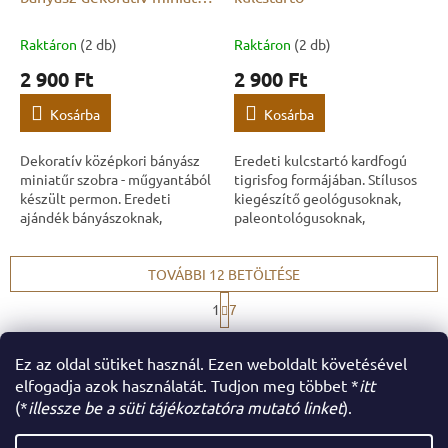
figurája 9 cm
Raktáron
(2 db)
Raktáron
(2 db)
2 900 Ft
2 900 Ft
Kosárba
Kosárba
Dekoratív középkori bányász
Eredeti kulcstartó kardfogú
miniatűr szobra - műgyantából
tigrisfog formájában. Stílusos
készült permon. Eredeti
kiegészítő geológusoknak,
ajándék bányászoknak,
paleontológusoknak,
geológusoknak,
fosszíliagyűjtőknek és az
ásványgyűjtőknek és a
őskori állatok szerelmeseinek.
bányászattörténet
TOVÁBBI 12 BETÖLTÉSE
szerelmeseinek.
L
1
7
a
L
p
összesen
79
termék
i
o
Ez az oldal sütiket használ. Ezen weboldalt követésével
s
FEL
z
á
t
elfogadja azok használatát. Tudjon meg többet *
itt
s
a
(*
illessze be a süti tájékoztatóra mutató linket
).
L
i
r
á