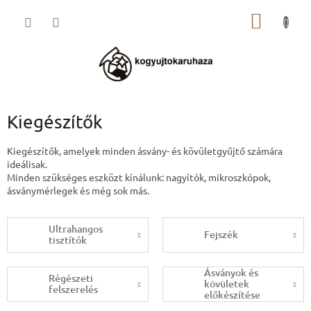
Ugrás
KOSÁR
a
fő
tartalomhoz
Kiegészítők
Kiegészítők, amelyek minden ásvány- és kövületgyűjtő számára
ideálisak.
Minden szükséges eszközt kínálunk: nagyítók, mikroszkópok,
ásványmérlegek és még sok más.
Ultrahangos
Fejszék
tisztítók
Ásványok és
Régészeti
kövületek
felszerelés
előkészítése