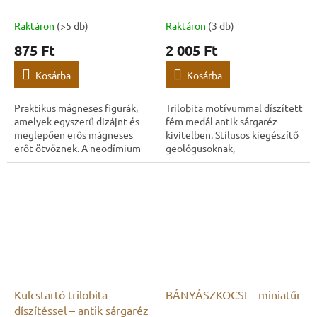
Raktáron
(>5 db)
Raktáron
(3 db)
875 Ft
2 005 Ft
Kosárba
Kosárba
Praktikus mágneses figurák,
Trilobita motívummal díszített
amelyek egyszerű dizájnt és
fém medál antik sárgaréz
meglepően erős mágneses
kivitelben. Stílusos kiegészítő
erőt ötvöznek. A neodímium
geológusoknak,
magnak köszönhetően
paleontológusoknak és
lényegesen jobban tartanak,
fosszília-kedvelőknek.
mint a hagyományos...
Kulcstartó trilobita
BÁNYÁSZKOCSI – miniatűr
díszítéssel – antik sárgaréz