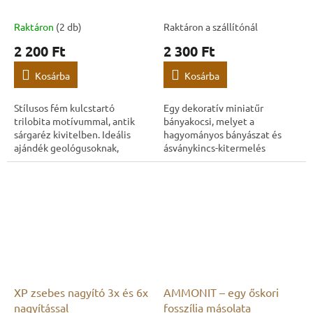
Raktáron
(2 db)
Raktáron a szállítónál
2 200 Ft
2 300 Ft
Kosárba
Kosárba
Stílusos fém kulcstartó
Egy dekoratív miniatűr
trilobita motívummal, antik
bányakocsi, melyet a
sárgaréz kivitelben. Ideális
hagyományos bányászat és
ajándék geológusoknak,
ásványkincs-kitermelés
paleontológusoknak,
ihletett. Stílusos kiegészítő
fosszíliagyűjtőknek és őskori
ásványgyűjtőknek, a
rajongóknak.
bányászattörténet
szerelmeseinek és...
XP zsebes nagyító 3x és 6x
AMMONIT – egy őskori
nagyítással
fosszília másolata