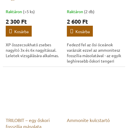
Raktáron
(>5 ks)
Raktáron
(2 db)
2 300 Ft
2 600 Ft
Kosárba
Kosárba
XP összecsukható zsebes
Fedezd fel az ősi óceánok
nagyító 3x és 6x nagyítással.
varázsát ezzel az ammonitesz
Leletek vizsgálására alkalmas.
fosszília másolatával - az egyik
leghíresebb őskori tengeri
élőlényével. Ez a dekoratív
másolat hűen ragadja meg az...
TRILOBIT – egy őskori
Ammonite kulcstartó
fosszília másolata