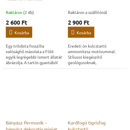
Raktáron
(2 db)
Raktáron a szállítónál
2 600 Ft
2 900 Ft
Kosárba
Kosárba
Egy trilobita fosszília
Eredeti ón kulcstartó
valósághű másolata a Föld
ammonitesz motívummal.
egyik legrégebbi ismert állatát
Stílusos kiegészítő
ábrázolja. A tartós gyantából
geológusoknak,
készült, részletesen
paleontológusoknak,
kidolgozott, dekoratív fosszília
fosszíliagyűjtőknek és őskori
ideális...
emlékek szerelmeseinek.
Bányász Permoník –
Kardfogú tigrisfog
bányász dekoratív miniatűr
kulcstartó