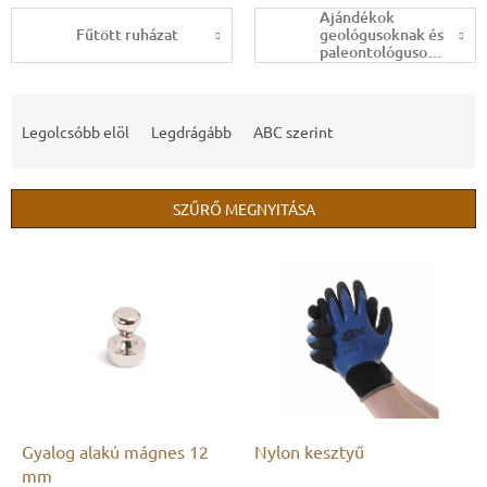
Ajándékok
Fűtött ruházat
geológusoknak és
paleontológusoknak
T
e
Legolcsóbb elöl
Legdrágább
ABC szerint
r
m
é
SZŰRŐ MEGNYITÁSA
k
e
T
k
e
r
r
e
m
n
é
d
k
e
e
z
k
é
l
Gyalog alakú mágnes 12
Nylon kesztyű
s
i
mm