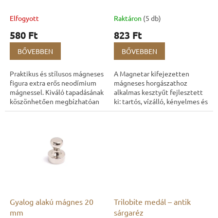
e
s
t
Elfogyott
Raktáron
(5 db)
á
580 Ft
823 Ft
j
a
BŐVEBBEN
BŐVEBBEN
Praktikus és stílusos mágneses
A Magnetar kifejezetten
figura extra erős neodímium
mágneses horgászathoz
mágnessel. Kiváló tapadásának
alkalmas kesztyűt fejlesztett
köszönhetően megbízhatóan
ki: tartós, vízálló, kényelmes és
tartja a jegyzeteket,
kiváló minőségű. És mindez
fényképeket vagy
megfizethető áron elérhető!
dokumentumokat...
Gyalog alakú mágnes 20
Trilobite medál – antik
mm
sárgaréz