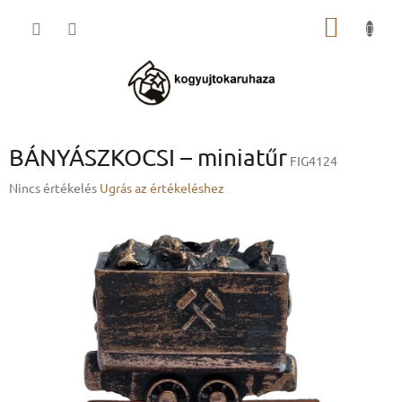
Ugrás
KOSÁR
a
fő
tartalomhoz
BÁNYÁSZKOCSI – miniatűr
FIG4124
A
Nincs értékelés
Ugrás az értékeléshez
termék
átlagos
értékelése
5-
ből
0,0
csillag.