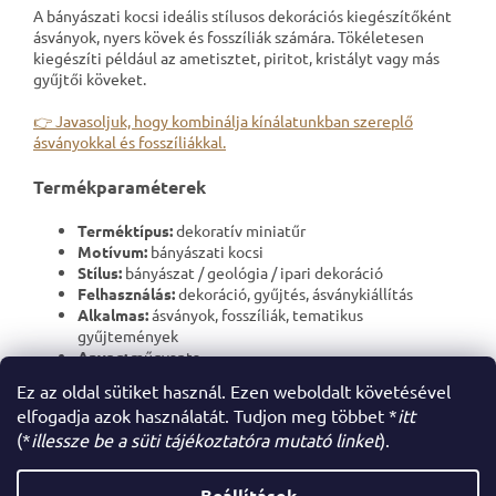
A bányászati ​​kocsi ideális stílusos dekorációs kiegészítőként
ásványok, nyers kövek és fosszíliák számára. Tökéletesen
kiegészíti például az ametisztet, piritot, kristályt vagy más
gyűjtői köveket.
👉 Javasoljuk, hogy kombinálja kínálatunkban szereplő
ásványokkal és fosszíliákkal.
Termékparaméterek
Terméktípus:
dekoratív miniatűr
Motívum:
bányászati ​​kocsi
Stílus:
bányászat / geológia / ipari dekoráció
Felhasználás:
dekoráció, gyűjtés, ásványkiállítás
Alkalmas:
ásványok, fosszíliák, tematikus
gyűjtemények
Anyag:
műgyanta
Méretek:
3 x 5 x 5cm
Ez az oldal sütiket használ. Ezen weboldalt követésével
elfogadja azok használatát. Tudjon meg többet *
itt
(*
illessze be a süti tájékoztatóra mutató linket
).
L
á
Beállítások