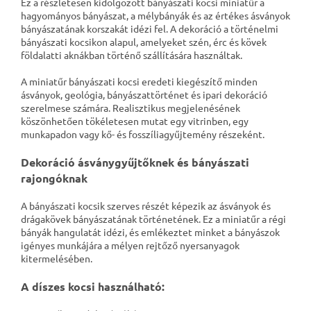
Ez a részletesen kidolgozott bányászati ​​kocsi miniatűr a
hagyományos bányászat, a mélybányák és az értékes ásványok
bányászatának korszakát idézi fel. A dekoráció a történelmi
bányászati ​​kocsikon alapul, amelyeket szén, érc és kövek
földalatti aknákban történő szállítására használtak.
A miniatűr bányászati ​​kocsi eredeti kiegészítő minden
ásványok, geológia, bányászattörténet és ipari dekoráció
szerelmese számára. Realisztikus megjelenésének
köszönhetően tökéletesen mutat egy vitrinben, egy
munkapadon vagy kő- és fosszíliagyűjtemény részeként.
Dekoráció ásványgyűjtőknek és bányászati ​​
rajongóknak
A bányászati ​​kocsik szerves részét képezik az ásványok és
drágakövek bányászatának történetének. Ez a miniatűr a régi
bányák hangulatát idézi, és emlékeztet minket a bányászok
igényes munkájára a mélyen rejtőző nyersanyagok
kitermelésében.
A díszes kocsi használható: