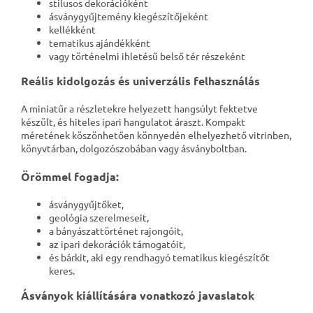
stílusos dekorációként
ásványgyűjtemény kiegészítőjeként
kellékként
tematikus ajándékként
vagy történelmi ihletésű belső tér részeként
Reális kidolgozás és univerzális felhasználás
A miniatűr a részletekre helyezett hangsúlyt fektetve
készült, és hiteles ipari hangulatot áraszt. Kompakt
méretének köszönhetően könnyedén elhelyezhető vitrinben,
könyvtárban, dolgozószobában vagy ásványboltban.
Örömmel fogadja:
ásványgyűjtőket,
geológia szerelmeseit,
a bányászattörténet rajongóit,
az ipari dekorációk támogatóit,
és bárkit, aki egy rendhagyó tematikus kiegészítőt
keres.
Ásványok kiállítására vonatkozó javaslatok