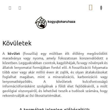
Ugrás
KOSÁR
a
fő
tartalomhoz
Kövületek
A
kövület
(fosszília) egy múltban élt élőlény megőrződött
maradványa vagy nyoma, amely fokozatosan konzerválódott a
kőzetben. Leggyakrabban csontok, kagylóhéjak, fa vagy növények és
állatok lenyomatai formájában fordul elő. A fosszilizáció folyamata
több ezer vagy akár millió éven át zajlik, és olyan átalakulásokat
foglalhat magában, mint a mineralizáció, karbonizáció vagy
lenyomatképződés. A kövületek kulcsfontosságú
információforrásként szolgálnak a földi élet fejlődéséről, a múlt
geológiai viszonyairól, és lehetővé teszik a tudósok számára, hogy
rekonstruálják az ősi ökoszisztémákat.
A terméket jelenleg előkészítjük.