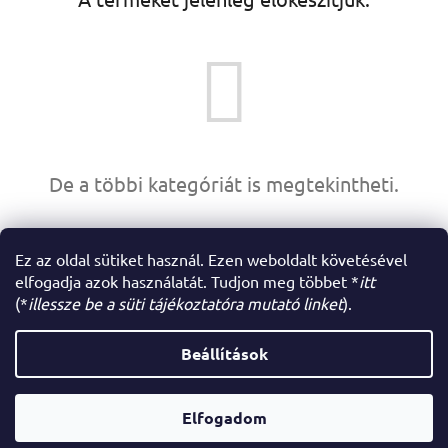
De a többi kategóriát is megtekintheti.
VÁSÁRLÁS FOLYTATÁSA
Ez az oldal sütiket használ. Ezen weboldalt követésével
elfogadja azok használatát. Tudjon meg többet *
itt
(*
illessze be a süti tájékoztatóra mutató linket
).
L
á
Beállítások
Shoptet készítette
b
l
é
Elfogadom
Copyright 2026
Az én webáruházam
. Minden jog fenntartva.
c