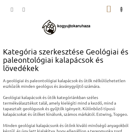
Ugrás
KOSÁR
a
fő
tartalomhoz
Kategória szerkesztése Geológiai és
paleontológiai kalapácsok és
lövedékek
A geológiai és paleontológiai kalapácsok és ütők nélkülözhetetlen
eszközök minden geológus és ásványgyűjtő számára.
Geológiai kalapácsok és ütők kategóriánkban széles
termékválasztékot talál, amely kielégíti mind a kezdő, mind a
tapasztalt geológusok és gyűjtők igényeit. Különböző típusú
kalapácsokat és ütőket kínálunk, számos márkától. Estwing, Topgeo.
Minden geológiai kalapácsunk és ütőnk kiváló minőségű anyagokból
készül, és úgy lett kialakítva, hogy ellenálljon a terepmunka zord