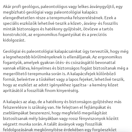
Akár profi geológus, paleontológus vagy lelkes ásványgyűjtő, egy
megbízható geológiai vagy paleontológiai kalapács
elengedhetetlen része a terepmunka felszerelésének. Ezek a
speciális eszközök lehetővé teszik a kőzet-, ásvány- és fosszilis
minták biztonságos és hatékony gyűjtését, ötvözve a tartós
konstrukciót, az ergonomikus fogantyúkat és a precíziós
kidolgozást.
Geológiai és paleontológiai kalapácsainkat úgy terveztük, hogy még
a legnehezebb körülményeknek is ellenálljanak. Az ergonomikus
fogantyúk, amelyek gyakran ütés- és csúszásgátló bevonattal
vannak ellátva, kényelmes és biztonságos fogást biztosítanak még a
megerőltető terepmunka során is. A kalapácsfejek különböző
formái, beleértve a tüskéket vagy a lapos fejeket, lehetővé teszik,
hogy az eszközt az adott igényekhez igazítsa - a kemény kőzet
aprításától a fosszíliák finom kinyeréséig.
A kalapács az alap, de a hatékony és biztonságos gyűjtéshez más
felszerelésre is szükség van. Ne felejtsen el fejlámpákat és
zseblámpákat beszerezni, hogy megfelelő megvilágítást
biztosítsanak mély bányákban vagy rossz fényviszonyok között
végzett munka során. A talált ásványok vagy fosszíliák
feldolgozásának megkönnyítése érdekében egy forgóeszközt