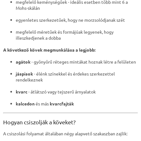
á
megfelelő keménységűek - ideális esetben több mint 6 a
n
Mohs-skálán
y
í
egyenletes szerkezetűek, hogy ne morzsolódjanak szét
t
á
megfelelő méretűek és formájúak legyenek, hogy
s
illeszkedjenek a dobba
e
l
A következő kövek megmunkálása a legjobb:
e
m
agátok
- gyönyörű réteges mintákat hoznak létre a felületen
e
i
jáspisok
- élénk színekkel és érdekes szerkezettel
rendelkeznek
kvarc
- átlátszó vagy tejszerű árnyalatok
kalcedon
és más
kvarcfajták
Hogyan csiszolják a köveket?
A csiszolási folyamat általában négy alapvető szakaszban zajlik: