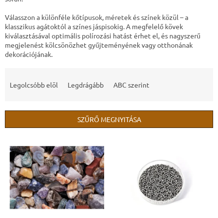
Válasszon a különféle kőtípusok, méretek és színek közül – a
klasszikus agátoktól a színes jáspisokig. A megfelelő kövek
kiválasztásával optimális polírozási hatást érhet el, és nagyszerű
megjelenést kölcsönözhet gyűjteményének vagy otthonának
dekorációjának.
T
e
Legolcsóbb elöl
Legdrágább
ABC szerint
r
m
é
SZŰRŐ MEGNYITÁSA
k
e
T
k
e
r
r
e
m
n
é
d
k
e
e
z
k