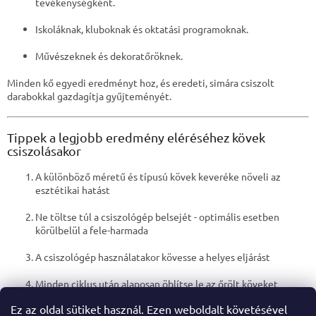
tevékenységként.
Iskoláknak, kluboknak és oktatási programoknak.
Művészeknek és dekoratőröknek.
Minden kő egyedi eredményt hoz, és eredeti, simára csiszolt
darabokkal gazdagítja gyűjteményét.
Tippek a legjobb eredmény eléréséhez kövek
csiszolásakor
A különböző méretű és típusú kövek keveréke növeli az
esztétikai hatást
Ne töltse túl a csiszológép belsejét - optimális esetben
körülbelül a fele-harmada
A csiszológép használatakor kövesse a helyes eljárást
Minden ciklus után alaposan öblítse le az őrölt köveket
Ez az oldal sütiket használ. Ezen weboldalt követésével
A megfelelő őrlőkő gyönyörű eredményeket, rövidebb ciklusokat és