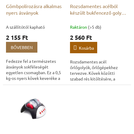
é
l
Gömbpolírozásra alkalmas
Rozsdamentes acélból
s
i
nyers ásványok
készült bukfencező golyók
e
s
4mm
t
A szállítótól kapható
Raktáron
(>5 db)
á
2 155 Ft
2 560 Ft
j
a
BŐVEBBEN
Kosárba
Fedezze fel a természetes
Rozsdamentes acél
ásványok sokféleségét
őrlőgolyók, őrlőgépekhez
egyetlen csomagban. Ez a 0,5
tervezve. Kövek közötti
kg-os nyers kövek keveréke a
szabad rés kitöltésére, a
színek, textúrák és fajok
csiszolás és polírozás
változatos kombinációját
hatékonyságának növelésére,
kínálja, így ideális...
valamint egyenletesebb
eredmények...