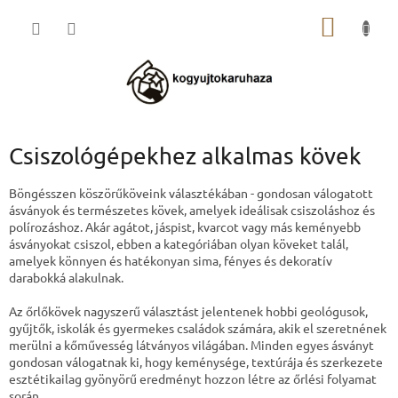
Ugrás
KOSÁR
a
fő
tartalomhoz
Csiszológépekhez alkalmas kövek
Böngésszen köszörűköveink választékában - gondosan válogatott
ásványok és természetes kövek, amelyek ideálisak csiszoláshoz és
polírozáshoz. Akár agátot, jáspist, kvarcot vagy más keményebb
ásványokat csiszol, ebben a kategóriában olyan köveket talál,
amelyek könnyen és hatékonyan sima, fényes és dekoratív
darabokká alakulnak.
Az őrlőkövek nagyszerű választást jelentenek hobbi geológusok,
gyűjtők, iskolák és gyermekes családok számára, akik el szeretnének
merülni a kőművesség látványos világában. Minden egyes ásványt
gondosan válogatnak ki, hogy keménysége, textúrája és szerkezete
esztétikailag gyönyörű eredményt hozzon létre az őrlési folyamat
során.