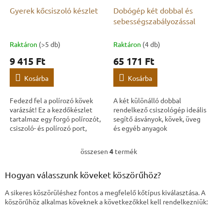
Gyerek kőcsiszoló készlet
Dobógép két dobbal és
sebességszabályozással
Raktáron
(>5 db)
Raktáron
(4 db)
9 415 Ft
65 171 Ft
Kosárba
Kosárba
Fedezd fel a polírozó kövek
A két különálló dobbal
varázsát! Ez a kezdőkészlet
rendelkező csiszológép ideális
tartalmaz egy forgó polírozót,
segítő ásványok, kövek, üveg
csiszoló- és polírozó port,
és egyéb anyagok
valamint polírozó köveket.
csiszolásához és
Ideális gyerekeknek,
polírozásához. A dupla
összesen
4
termék
L
kezdőknek és...
kialakításnak köszönhetően
i
egyszerre...
s
Hogyan válasszunk köveket köszörűhöz?
t
a
A sikeres köszörüléshez fontos a megfelelő kőtípus kiválasztása. A
i
köszörűhöz alkalmas köveknek a következőkkel kell rendelkezniük:
r