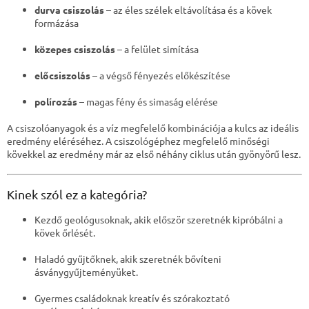
durva csiszolás
– az éles szélek eltávolítása és a kövek
formázása
közepes csiszolás
– a felület simítása
előcsiszolás
– a végső fényezés előkészítése
polírozás
– magas fény és simaság elérése
A csiszolóanyagok és a víz megfelelő kombinációja a kulcs az ideális
eredmény eléréséhez. A csiszológéphez megfelelő minőségi
kövekkel az eredmény már az első néhány ciklus után gyönyörű lesz.
Kinek szól ez a kategória?
Kezdő geológusoknak, akik először szeretnék kipróbálni a
kövek őrlését.
Haladó gyűjtőknek, akik szeretnék bővíteni
ásványgyűjteményüket.
Gyermes családoknak kreatív és szórakoztató