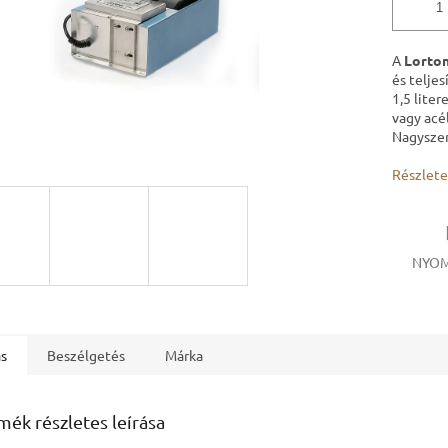
A
Lorto
és telje
1,5 lite
vagy acé
Nagyszer
Részlete
NYOM
ás
Beszélgetés
Márka
mék részletes leírása