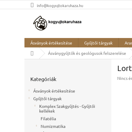
Ugrás
info@kogyujtokaruhaza.hu
a
fő
tartalomhoz
Ásványok értékesítése
Gyűjtői tárgyak
Ara
Kezdőlap
Ásványgyűjtők és geológusok felszerelése
O
Lort
l
Kategóriák
d
A
Nincs é
Kategóriák
átugrása
a
termék
l
átlagos
Ásványok értékesítése
s
értékel
Gyűjtői tárgyak
ó
5-
ből
Komplex Szakgyűjtés - Gyűjtői
p
kellékek
0,0
a
csillag.
Filatélia
n
e
Numizmatika