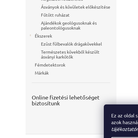
Ásványok és kövületek előkészítése
Fűtött ruházat
Ajándékok geológusoknak és
paleontológusoknak
Ékszerek
Ezüst fülbevalók drágakövekkel
Természetes kövekből készült
ásványi karkötők
Fémdetektorok
Márkák
Online fizetési lehetőséget
biztosítunk
Ez az oldal 
azok haszná
tájékoztatór
L