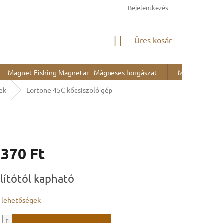
Bejelentkezés
KOSÁR
Üres kosár
Magnet Fishing Magnetar - Mágneses horgászat
Minták kiállítá
ek
Lortone 45C kőcsiszoló gép
 370 Ft
:
llítótól kapható
i lehetőségek