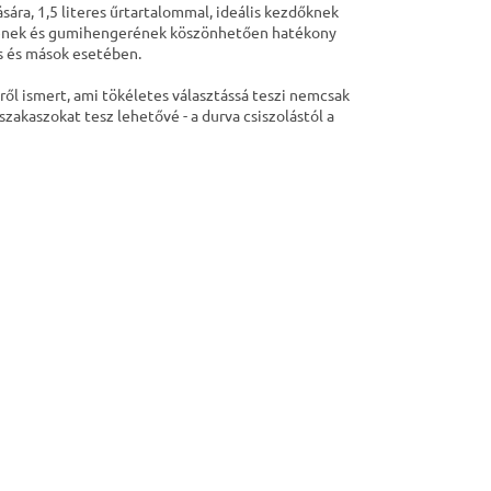
ára, 1,5 literes űrtartalommal, ideális kezdőknek
etének és gumihengerének köszönhetően hatékony
pis és mások esetében.
ről ismert, ami tökéletes választássá teszi nemcsak
zakaszokat tesz lehetővé - a durva csiszolástól a