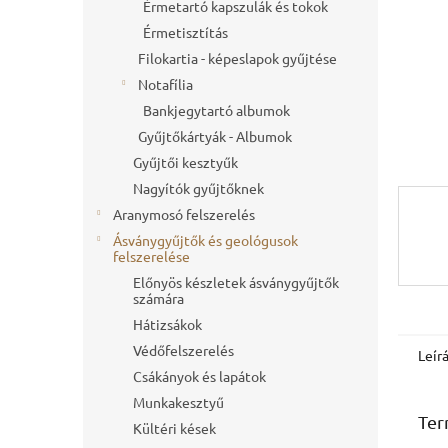
l
Érmetartó kapszulák és tokok
Érmetisztítás
Filokartia - képeslapok gyűjtése
Notafília
Bankjegytartó albumok
Gyűjtőkártyák - Albumok
Gyűjtői kesztyűk
Nagyítók gyűjtőknek
Aranymosó felszerelés
Ásványgyűjtők és geológusok
felszerelése
Előnyös készletek ásványgyűjtők
számára
Hátizsákok
Védőfelszerelés
Leír
Csákányok és lapátok
Munkakesztyű
Ter
Kültéri kések