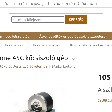
ÜZLETI FELTÉTELEK (ÁSZF)
ADATKEZELÉSI TÁJÉKOZTATÓ
KERESÉS
nymosó felszerelés
Ásványgyűjtők és geológusok felszerelése
Kőcsiszolás
Kőcsiszoló gépek
Kőcsiszoló gépek kezdőkn
one 45C kőcsiszoló gép
LTS45C
rtékelés
Ugrás az értékeléshez
Márka:
Lortone
105
ése
Egységár
A szá
Szállítás