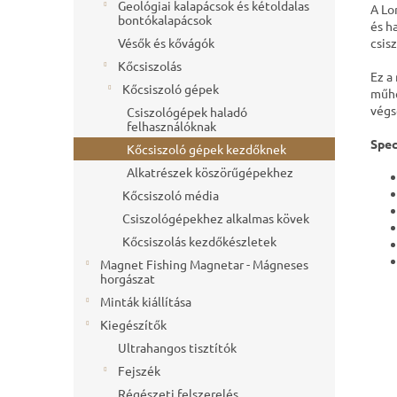
Geológiai kalapácsok és kétoldalas
A Lo
bontókalapácsok
és h
csis
Vésők és kővágók
Kőcsiszolás
Ez a
Kőcsiszoló gépek
műhe
végs
Csiszológépek haladó
felhasználóknak
Spec
Kőcsiszoló gépek kezdőknek
Alkatrészek köszörűgépekhez
Kőcsiszoló média
Csiszológépekhez alkalmas kövek
Kőcsiszolás kezdőkészletek
Magnet Fishing Magnetar - Mágneses
horgászat
Minták kiállítása
Kiegészítők
Ultrahangos tisztítók
Fejszék
Régészeti felszerelés