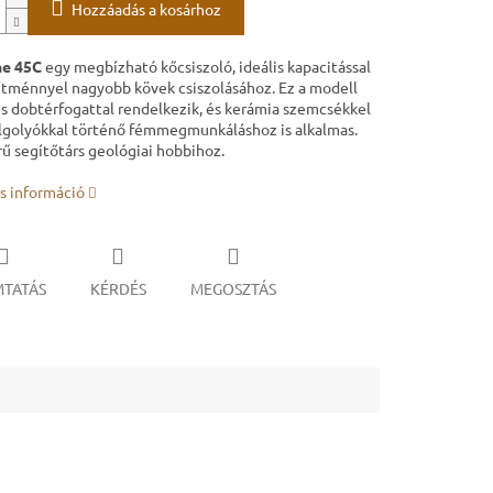
Hozzáadás a kosárhoz
ne 45C
egy megbízható kőcsiszoló, ideális kapacitással
sítménnyel nagyobb kövek csiszolásához. Ez a modell
res dobtérfogattal rendelkezik, és kerámia szemcsékkel
lgolyókkal történő fémmegmunkáláshoz is alkalmas.
ű segítőtárs geológiai hobbihoz.
s információ
TATÁS
KÉRDÉS
MEGOSZTÁS