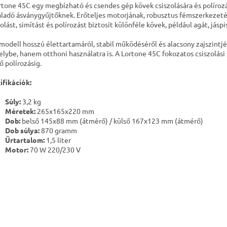
rtone 45C egy megbízható és csendes gép kövek csiszolására és polírozás
aladó ásványgyűjtőknek. Erőteljes motorjának, robusztus fémszerkez
zolást, simítást és polírozást biztosít különféle kövek, például agát, jás
 modell hosszú élettartamáról, stabil működéséről és alacsony zajszintjé
lybe, hanem otthoni használatra is. A Lortone 45C fokozatos csiszolási s
ő polírozásig.
ifikációk:
Súly:
3,2 kg
Méretek:
265x165x220 mm
Dob:
belső 145x88 mm (átmérő) / külső 167x123 mm (átmérő)
Dob súlya:
870 gramm
Űrtartalom:
1,5 liter
Motor:
70 W 220/230 V