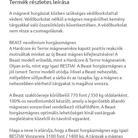
Termék részletes leírása
A mágnest horgászat közben szükséges védőburkolattal
védeni. Védőburkolat nélkül a mágnes megsérülhet kemény
tárgyakkal való összeütközés következtében. A védőburkolat
nem része a csomagolásnak.
BEAST neodímium horgászmágnes
A Hardcore és Terror mágneseinkre kapott pozitív reakciók
motiváltak minket az új Beast mágnes kifejlesztésére! A
Beast modell erősebb, mint a Hardcore & Terror mágneseink.
Olyan erős, mint egy igazi BESTIA! A Beast horgászmágnes a
jól ismert Terror modell utódja. Mivel a Beast nehezebb,
mélyebbre süllyedhet a sárba és az iszapba. Így a mágnes a
nehezebben elérhető tárgyakat is magához vonzza.
A Beast szakítóereje körülbelül 770 font / 350 kg oldalanként.
100%-os neodímiumból készült, amely a legerősebb állandó
mágneses vonzerővel rendelkező ritkaföldfém. A Beast
horgászmágnes optimális lehetőséget kínál vastárgyak
meglelésére közelről és távolról egyaránt.
Maga a neve is elárulja, hogy a Beast horgászmágnes egy igazi
BESTIA! Vonzereje 3100 font / 1400 kg. A tárgyak a mágnes