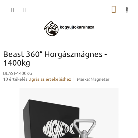
Ugrás
KOSÁR
a
fő
tartalomhoz
Beast 360° Horgászmágnes -
1400kg
BEAST-1400KG
A
10 értékelés
Ugrás az értékeléshez
Márka:
Magnetar
termék
átlagos
értékelése
5-
ből
3,0
csillag.