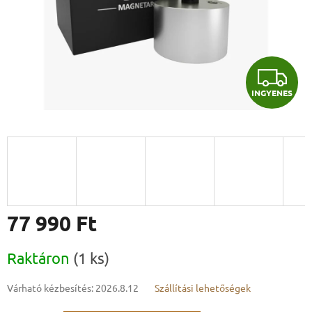
I
INGYENES
N
G
Y
E
N
77 990 Ft
E
Egységár:
Raktáron
(1 ks)
S
Várható kézbesítés:
2026.8.12
Szállítási lehetőségek