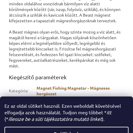
minden oldalához vonzódnak bármilyen víz alatti
körülmények között (sár, iszap, folyóvíz, sziklák), és könnyen
átcsúszik a sziklák és kavicsok között. A Beast mágnest
kifejezetten a tapasztalt mágneshorgászoknak terveztek.
A Beast mágnes olyan erős, hogy szinte mozog a víz alatt, és
magától keresi a tárgyakat. Magas súlyának köszönhetően
képes elérni a legmélyebbre süllyedt, legrégebbi és
legrejtettebb kincseket is. Frissítse fel mágneshorgászati
felszerelését, és fedezzen fel igazi kincseket: széfeket,
fegyvereket, autóalkatrészeket, kerékpárokat és még sok
mást.
Kiegészítő paraméterek
Magnet Fishing Magnetar - Mágneses
Kategória
:
horgászat
EAN
7434643161188
Ez az oldal sütiket használ. Ezen weboldalt követésével
vonalkód
:
elfogadja azok használatát. Tudjon meg többet *
itt
(*
illessze be a süti tájékoztatóra mutató linket
).
L
á