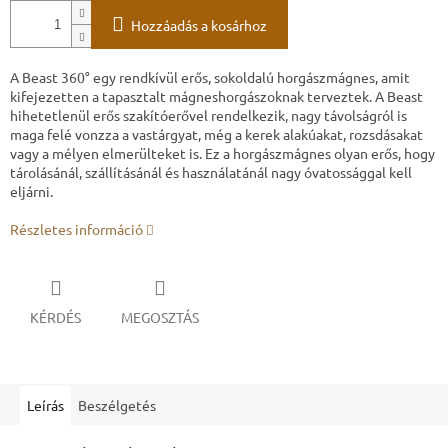
Hozzáadás a kosárhoz
A Beast 360° egy rendkívül erős, sokoldalú horgászmágnes, amit
kifejezetten a tapasztalt mágneshorgászoknak terveztek. A Beast
hihetetlenül erős szakítóerővel rendelkezik, nagy távolságról is
maga felé vonzza a vastárgyat, még a kerek alakúakat, rozsdásakat
vagy a mélyen elmerülteket is. Ez a horgászmágnes olyan erős, hogy
tárolásánál, szállításánál és használatánál nagy óvatossággal kell
eljárni.
Részletes információ
KÉRDÉS
MEGOSZTÁS
Leírás
Beszélgetés