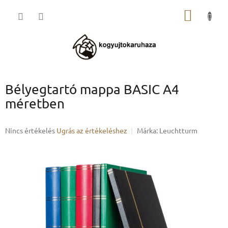
Ugrás
KOSÁR
a
fő
tartalomhoz
Bélyegtartó mappa BASIC A4
méretben
A
Nincs értékelés
Ugrás az értékeléshez
Márka:
Leuchtturm
termék
átlagos
értékelése
5-
ből
0,0
csillag.