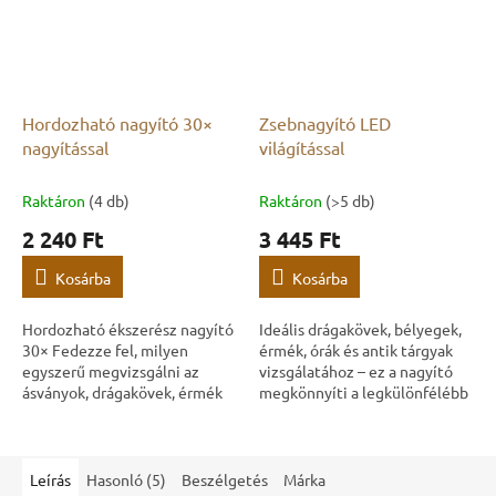
Hordozható nagyító 30×
Zsebnagyító LED
nagyítással
világítással
Raktáron
(4 db)
Raktáron
(>5 db)
2 240 Ft
3 445 Ft
Kosárba
Kosárba
Hordozható ékszerész nagyító
Ideális drágakövek, bélyegek,
30× Fedezze fel, milyen
érmék, órák és antik tárgyak
egyszerű megvizsgálni az
vizsgálatához – ez a nagyító
ásványok, drágakövek, érmék
megkönnyíti a legkülönfélébb
vagy bélyegek részleteit a
tárgyak megfigyelését.
zsebben hordozható,
Gyakori használatra tervezve –
harmincszoros nagyítású...
ez a...
Leírás
Hasonló (5)
Beszélgetés
Márka