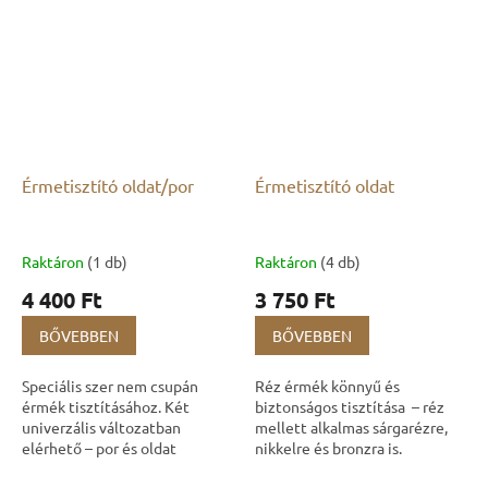
Érmetisztító oldat/por
Érmetisztító oldat
Raktáron
(1 db)
Raktáron
(4 db)
4 400 Ft
3 750 Ft
BŐVEBBEN
BŐVEBBEN
Speciális szer nem csupán
Réz érmék könnyű és
érmék tisztításához. Két
biztonságos tisztítása – réz
univerzális változatban
mellett alkalmas sárgarézre,
elérhető – por és oldat
nikkelre és bronzra is.
formában –, amelyek
Környezetbarát folyékony