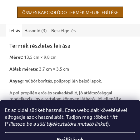
mindenféle érméhez
tisztítószer az érméken lévő
használhatók. Emellett külön...
oxidáció...
ÖSSZES KAPCSOLÓDÓ TERMÉK MEGJELENÍTÉSE
Leírás
Hasonló (3)
Beszélgetés
Termék részletes leírása
Méret:
13,5 cm × 9,8 cm
Ablak mérete:
3,7 cm × 3,5 cm
Anyag:
műbőr borítás, polipropilén belső lapok.
A polipropilén erős és szakadásálló, jó átlátszósággal
rendelkezik, így a tartalom könnyen látható. Jól ellenáll a
zsírnak és a nedvességnek is.
Ez az oldal sütiket használ. Ezen weboldalt követésével
elfogadja azok használatát. Tudjon meg többet *
itt
(*
illessze be a süti tájékoztatóra mutató linket
).
L
á
Beállítások