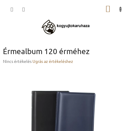
Ugrás
KOSÁR
a
fő
tartalomhoz
Érmealbum 120 érméhez
A
Nincs értékelés
Ugrás az értékeléshez
termék
átlagos
értékelése
5-
ből
0,0
csillag.