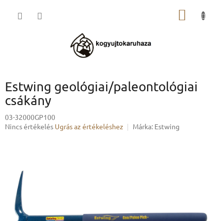
Ugrás
KOSÁR
a
fő
tartalomhoz
Estwing geológiai/paleontológiai
csákány
03-32000GP100
A
Nincs értékelés
Ugrás az értékeléshez
Márka:
Estwing
termék
átlagos
értékelése
5-
ből
0,0
csillag.