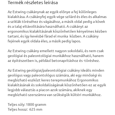
Termék részletes leírása
Az Estwing csákánynak az egyik előnye a fej különleges
kialakítása. A csákányfej egyik vége szilárd és éles és alkalmas
a sziklák töréséhez és vágásához, a másik oldal pedig a kövek
és a talaj eltávolítására használható. A csákányt az
ergonomikus kialakításának köszönhetően kényelmes kézben
tartani, és így kevésbé fárad el munka közben. A csákány
fejének egyik oldala éles, a másik pedig lapos.
Az Estwing csákány emellett nagyon sokoldalú, és nem csak
geológiai és paleontológiai munkákhoz használható, hanem
az építészetben is, például betonaprításhoz és -töréshez.
Az Estwing geológiai/paleontológiai csákány ideális minden
geológus vagy paleontológus számára, aki egy minőségi és
megbízható eszközt keres terepmunkához Ergonomikus
kialakításának és sokoldalúságának köszönhetően ez az egyik
legjobb választás a piacon azok számára, akiknek egy
megbízható szerszámra van szükségük kültéri munkákhoz.
Teljes súly: 1800 gramm
Teljes hossz: 625 mm