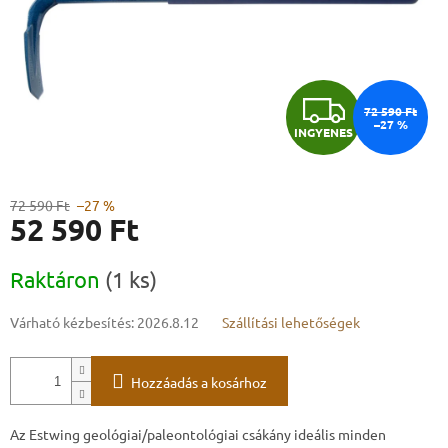
I
72 590 Ft
–27 %
INGYENES
N
G
72 590 Ft
–27 %
52 590 Ft
Y
Egységár:
E
Raktáron
(1 ks)
N
Várható kézbesítés:
2026.8.12
Szállítási lehetőségek
E
Hozzáadás a kosárhoz
S
Az Estwing geológiai/paleontológiai csákány ideális minden