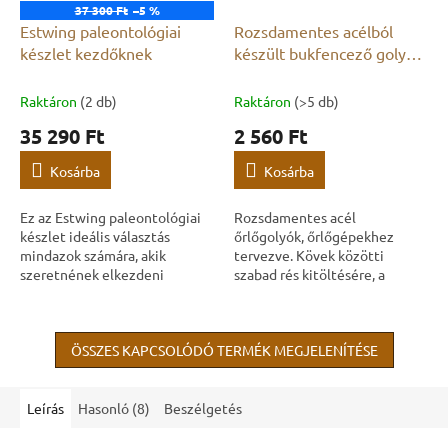
37 300 Ft
–5 %
Estwing paleontológiai
Rozsdamentes acélból
készlet kezdőknek
készült bukfencező golyók
2mm
Raktáron
(2 db)
Raktáron
(>5 db)
35 290 Ft
2 560 Ft
Kosárba
Kosárba
Ez az Estwing paleontológiai
Rozsdamentes acél
készlet ideális választás
őrlőgolyók, őrlőgépekhez
mindazok számára, akik
tervezve. Kövek közötti
szeretnének elkezdeni
szabad rés kitöltésére, a
fosszíliagyűjtést, vagy
csiszolás és polírozás
megbízható terepi eszközöket
hatékonyságának növelésére,
keresnek. Az Estwing...
valamint egyenletesebb
ÖSSZES KAPCSOLÓDÓ TERMÉK MEGJELENÍTÉSE
eredmények...
Leírás
Hasonló (8)
Beszélgetés