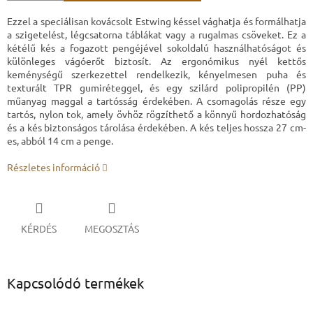
Ezzel a speciálisan kovácsolt Estwing késsel vághatja és formálhatja
a szigetelést, légcsatorna táblákat vagy a rugalmas csöveket. Ez a
kétélű kés a fogazott pengéjével sokoldalú használhatóságot és
különleges vágóerőt biztosít. Az ergonómikus nyél kettős
keménységű szerkezettel rendelkezik, kényelmesen puha és
texturált TPR gumiréteggel, és egy szilárd polipropilén (PP)
műanyag maggal a tartósság érdekében. A csomagolás része egy
tartós, nylon tok, amely övhöz rögzíthető a könnyű hordozhatóság
és a kés biztonságos tárolása érdekében. A kés teljes hossza 27 cm-
es, abból 14 cm a penge.
Részletes információ
KÉRDÉS
MEGOSZTÁS
Kapcsolódó termékek