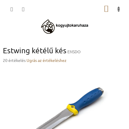
Ugrás
KOSÁR
a
fő
tartalomhoz
Estwing kétélű kés
ENSDO
A
20 értékelés
Ugrás az értékeléshez
termék
átlagos
értékelése
5-
ből
3,3
csillag.