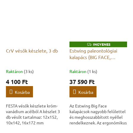
INGYENES
I
N
CrV vésők készlete, 3 db
Estwing paleontológiai
G
kalapács (BIG FACE,
Y
E
hosszabított modell)
N
E
Raktáron
(3 ks)
Raktáron
(1 ks)
S
4 100 Ft
37 590 Ft
Kosárba
Kosárba
FESTA vésők készlete króm-
Az Estwing Big Face
vanádium acélból A készlet 3
kalapácsok nagyobb felülettel
db vésőt tartalmaz: 12x152,
és meghosszabbított nyéllel
10x142, 16x172 mm
rendelkeznek. Az ergonómikus
fogantyú tompítja a