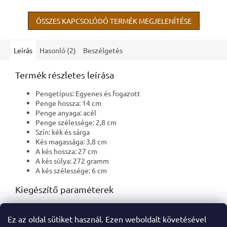
vibrációkat munka közben. Az
egész szerszám...
ÖSSZES KAPCSOLÓDÓ TERMÉK MEGJELENÍTÉSE
Leírás
Hasonló (2)
Beszélgetés
Termék részletes leírása
Pengetípus: Egyenes és fogazott
Penge hossza: 14 cm
Penge anyaga: acél
Penge szélessége: 2,8 cm
Szín: kék és sárga
Kés magassága: 3,8 cm
A kés hossza: 27 cm
A kés súlya: 272 gramm
A kés szélessége: 6 cm
Kiegészítő paraméterek
Kategória
:
Kültéri kések
Ez az oldal sütiket használ. Ezen weboldalt követésével
EAN vonalkód
:
099198424545