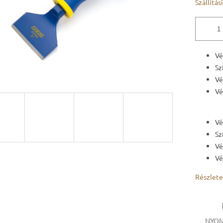
Szállítás
Vé
Sz
Vé
Vé
Vé
Sz
Vé
Vé
Részlete
NYOM