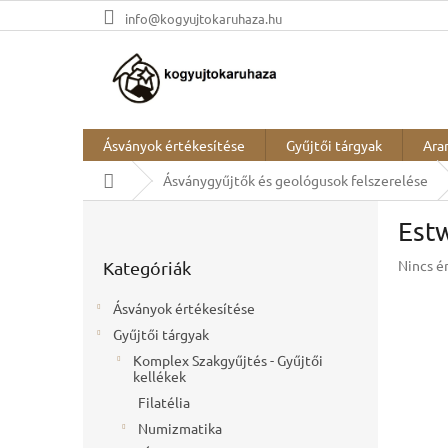
Ugrás
info@kogyujtokaruhaza.hu
a
fő
tartalomhoz
Ásványok értékesítése
Gyűjtői tárgyak
Ara
Kezdőlap
Ásványgyűjtők és geológusok felszerelése
O
Est
l
Kategóriák
d
A
Nincs é
Kategóriák
átugrása
a
termék
l
átlagos
Ásványok értékesítése
s
értékel
Gyűjtői tárgyak
ó
5-
ből
Komplex Szakgyűjtés - Gyűjtői
p
kellékek
0,0
a
csillag.
Filatélia
n
e
Numizmatika