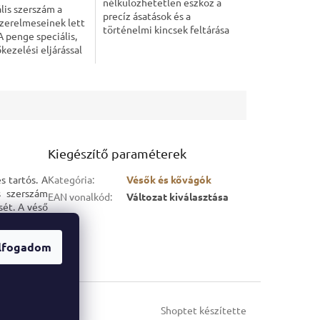
nélkülözhetetlen eszköz a
ális szerszám a
precíz ásatások és a
zerelmeseinek lett
történelmi kincsek feltárása
A penge speciális,
során. A kiváló Battiferro véső
kezelési eljárással
ötvözi a hagyományos
 egyenletes
kivitelezést a modern...
 biztosítása
 Ez az...
Kiegészítő paraméterek
s tartós. A
Kategória
:
Vésők és kővágók
s szerszám
EAN vonalkód
:
Változat kiválasztása
sét. A véső
ításához és
lfogadom
Shoptet készítette