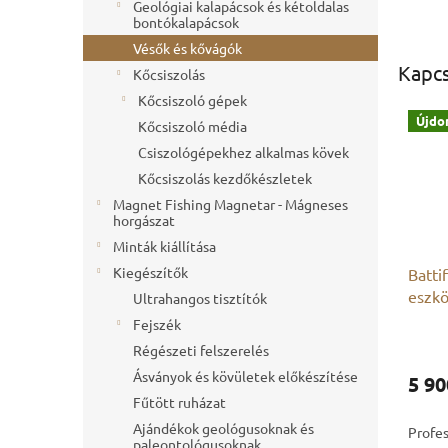
Geológiai kalapácsok és kétoldalas
bontókalapácsok
Vésők és kővágók
Kapc
Kőcsiszolás
Kőcsiszoló gépek
Újdo
Kőcsiszoló média
Csiszológépekhez alkalmas kövek
Kőcsiszolás kezdőkészletek
Magnet Fishing Magnetar - Mágneses
horgászat
Minták kiállítása
Kiegészítők
Batti
eszkö
Ultrahangos tisztítók
form
Fejszék
Régészeti felszerelés
Ásványok és kövületek előkészítése
5 90
Fűtött ruházat
Ajándékok geológusoknak és
Profes
paleontológusoknak