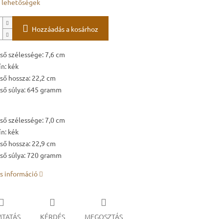
i lehetőségek
Hozzáadás a kosárhoz
ső szélessége: 7,6 cm
ín: kék
ső hossza: 22,2 cm
ső súlya: 645 gramm
ső szélessége: 7,0 cm
ín: kék
ső hossza: 22,9 cm
ső súlya: 720 gramm
s információ
TATÁS
KÉRDÉS
MEGOSZTÁS