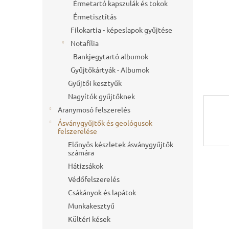
l
Érmetartó kapszulák és tokok
Érmetisztítás
Filokartia - képeslapok gyűjtése
Notafília
Bankjegytartó albumok
Gyűjtőkártyák - Albumok
Gyűjtői kesztyűk
Nagyítók gyűjtőknek
Aranymosó felszerelés
Ásványgyűjtők és geológusok
felszerelése
Előnyös készletek ásványgyűjtők
számára
Hátizsákok
Védőfelszerelés
Csákányok és lapátok
Munkakesztyű
Kültéri kések