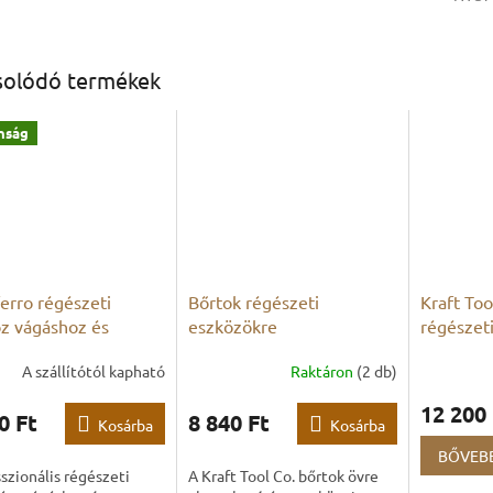
solódó termékek
nság
ferro régészeti
Bőrtok régészeti
Kraft Too
z vágáshoz és
eszközökre
régészeti
ázáshoz
A szállítótól kapható
Raktáron
(2 db)
12 200 
0 Ft
8 840 Ft
Kosárba
Kosárba
BŐVEB
szionális régészeti
A Kraft Tool Co. bőrtok övre