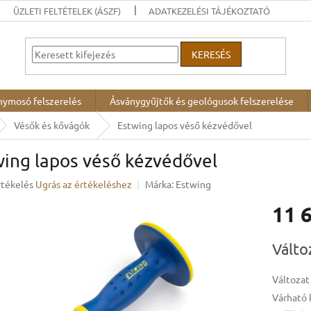
ÜZLETI FELTÉTELEK (ÁSZF)
ADATKEZELÉSI TÁJÉKOZTATÓ
KERESÉS
nymosó felszerelés
Ásványgyűjtők és geológusok felszerelése
Vésők és kővágók
Estwing lapos véső kézvédővel
wing lapos véső kézvédővel
rtékelés
Ugrás az értékeléshez
Márka:
Estwing
11 
ése
Egységár
Válto
Változat
Várható 