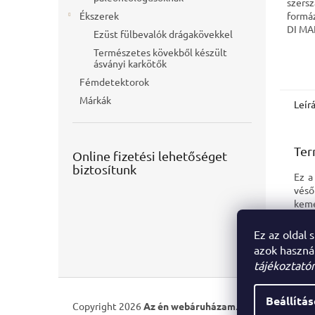
szers
Ékszerek
formá
DI MA
Ezüst fülbevalók drágakövekkel
régés
Természetes kövekből készült
gyártá
ásványi karkötők
Hossz
Fémdetektorok
Márkák
Leír
Ter
Online fizetési lehetőséget
biztosítunk
Ez a
véső
kemé
korr
köve
Ez az oldal 
azok haszná
tájékoztatór
L
á
Beállítá
Copyright 2026
Az én webáruházam
. Minden jog fennt
b