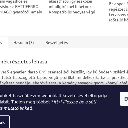
zám vágáshoz és
akasztható, így eszközei
Ez a speci
záshoz a BATTIFERRO
mindig kéznél lehetnek.
régészet s
NIAGO gyártótól, amely
Kompatibilis hegyes végű
tervezve. 
zeti szerszámok
régészeti szerszámokkal,
időtálló hő
sára specializálódott.
legfeljebb 150 mm
edzett az
úság: 25 cm
szélességig.
keménység
érdekében.
ás
Hasonló (3)
Beszélgetés
mék részletes leírása
 véső egyetlen darab EN9 szénacélból készült, így különösen szilárd é
 felső hatszögletű lapos végű profillal rendelkezik. Ez a praktiku
nyített pengéje lehetővé teszi a kemény anyagok gyors, könnyű töré
ózió elleni kék színre van festve. Ideális falazatok befejezéséhez, alak
k hasításához.
sütiket használ. Ezen weboldalt követésével elfogadja
E
latát. Tudjon meg többet *
itt
(*
illessze be a süti
a mutató linket
).
sok
artva.