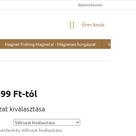
Bejelentkezés
KOSÁR
Üres kosár
Magnet Fishing Magnetar - Mágneses horgászat
Minták kiállítá
699 Ft
-tól
:
zat kiválasztása
kézbesítés:
Változat kiválasztása