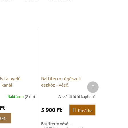
ls fa nyelű
Battiferro régészeti
Következő
 kanál
eszköz - véső
termék
Raktáron
(2 db)
A szállítótól kapható
Ft
5 900 Ft
Kosárba
BEN
Battiferro véső –