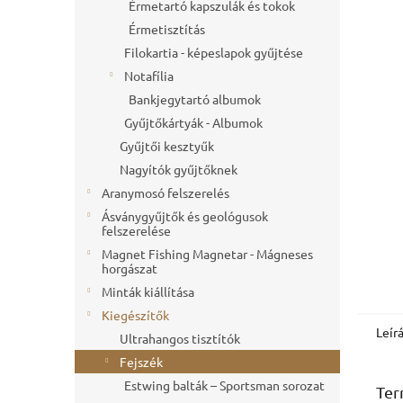
l
Érmetartó kapszulák és tokok
Érmetisztítás
Filokartia - képeslapok gyűjtése
Notafília
Bankjegytartó albumok
Gyűjtőkártyák - Albumok
Gyűjtői kesztyűk
Nagyítók gyűjtőknek
Aranymosó felszerelés
Ásványgyűjtők és geológusok
felszerelése
Magnet Fishing Magnetar - Mágneses
horgászat
Minták kiállítása
Kiegészítők
Leír
Ultrahangos tisztítók
Fejszék
Estwing balták – Sportsman sorozat
Ter