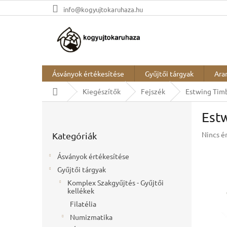
Ugrás
info@kogyujtokaruhaza.hu
a
fő
tartalomhoz
Ásványok értékesítése
Gyűjtői tárgyak
Ara
Kezdőlap
Kiegészítők
Fejszék
Estwing Timbe
O
Estw
l
Kategóriák
d
A
Nincs é
Kategóriák
átugrása
a
termék
l
átlagos
Ásványok értékesítése
s
értékel
Gyűjtői tárgyak
ó
5-
ből
Komplex Szakgyűjtés - Gyűjtői
p
kellékek
0,0
a
csillag.
Filatélia
n
e
Numizmatika