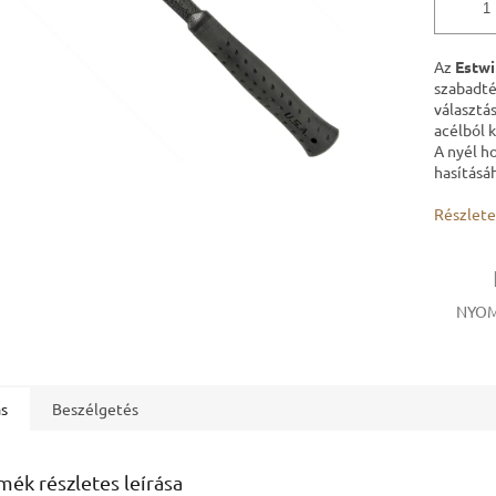
Az
Estwi
szabadté
választás
acélból 
A nyél ho
hasításá
Részlete
NYOM
ás
Beszélgetés
mék részletes leírása