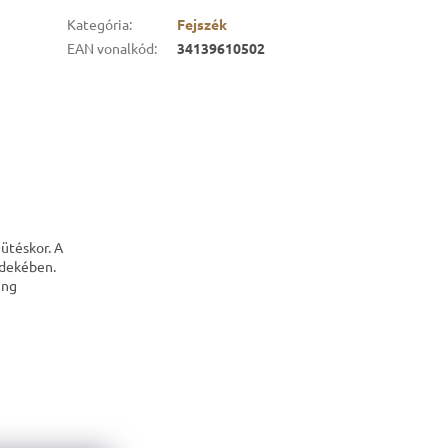
Kategória
:
Fejszék
EAN vonalkód
:
34139610502
ütéskor. A
rdekében.
ing