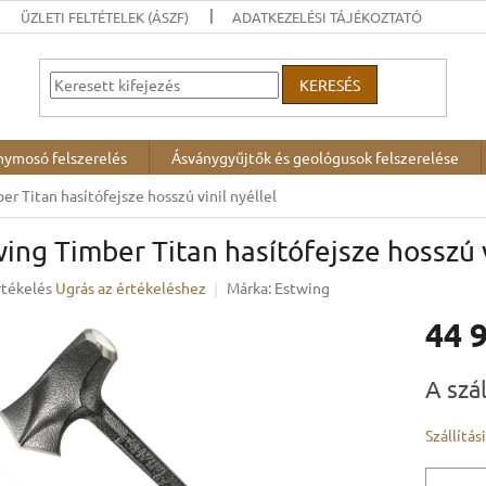
ÜZLETI FELTÉTELEK (ÁSZF)
ADATKEZELÉSI TÁJÉKOZTATÓ
KERESÉS
nymosó felszerelés
Ásványgyűjtők és geológusok felszerelése
r Titan hasítófejsze hosszú vinil nyéllel
ing Timber Titan hasítófejsze hosszú v
rtékelés
Ugrás az értékeléshez
Márka:
Estwing
44 
ése
Egységár
A szá
Szállítás