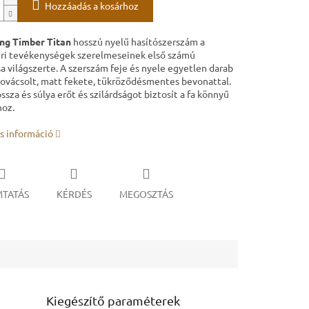
Hozzáadás a kosárhoz
ng Timber Titan
hosszú nyelű hasítószerszám a
ri tevékenységek szerelmeseinek első számú
a világszerte. A szerszám feje és nyele egyetlen darab
kovácsolt, matt fekete, tükröződésmentes bevonattal.
ssza és súlya erőt és szilárdságot biztosít a fa könnyű
hoz.
s információ
TATÁS
KÉRDÉS
MEGOSZTÁS
Kiegészítő paraméterek