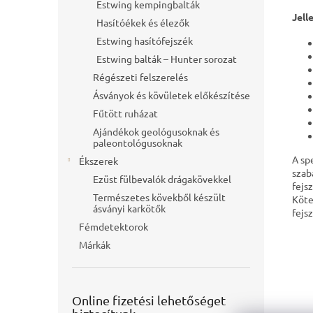
Estwing kempingbalták
Jell
Hasítóékek és élezők
Estwing hasítófejszék
Estwing balták – Hunter sorozat
Régészeti felszerelés
Ásványok és kövületek előkészítése
Fűtött ruházat
Ajándékok geológusoknak és
paleontológusoknak
A sp
Ékszerek
szab
Ezüst fülbevalók drágakövekkel
fejs
Természetes kövekből készült
Köte
ásványi karkötők
fejs
Fémdetektorok
Márkák
Online fizetési lehetőséget