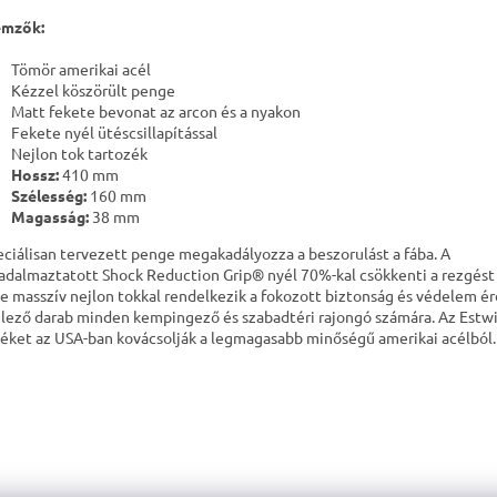
emzők:
Tömör amerikai acél
Kézzel köszörült penge
Matt fekete bevonat az arcon és a nyakon
Fekete nyél ütéscsillapítással
Nejlon tok tartozék
Hossz:
410 mm
Szélesség:
160 mm
Magasság:
38 mm
eciálisan tervezett penge megakadályozza a beszorulást a fába. A
adalmaztatott Shock Reduction Grip® nyél 70%-kal csökkenti a rezgést 
ze masszív nejlon tokkal rendelkezik a fokozott biztonság és védelem é
lező darab minden kempingező és szabadtéri rajongó számára. Az Estw
zéket az USA-ban kovácsolják a legmagasabb minőségű amerikai acélból.