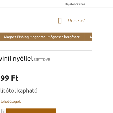
Bejelentkezés
KOSÁR
Üres kosár
Magnet Fishing Magnetar - Mágneses horgászat
Minták kiállítá
inil nyéllel
SSETTDVR
999 Ft
:
llítótól kapható
i lehetőségek