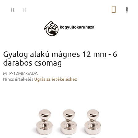
Ugrás
KOSÁR
a
fő
tartalomhoz
Gyalog alakú mágnes 12 mm - 6
darabos csomag
MTP-12MM-SADA
A
Nincs értékelés
Ugrás az értékeléshez
termék
átlagos
értékelése
5-
ből
0,0
csillag.