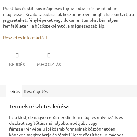
Praktikus és stílusos mágneses figura extra erős neodímium
mágnessel. Kiváló tapadásának köszönhetően megbízhatóan tartja a
jegyzeteket, fényképeket vagy dokumentumokat bármilyen
fémfelületen - a hűtőszekrénytől a mágneses tábláig.
Részletes információ
KÉRDÉS
MEGOSZTÁS
Leírás
Beszélgetés
Termék részletes leírása
Ez a kicsi, de nagyon erős neodímium mágnes univerzális és
diszkrét segítőtárs műhelyébe, irodájába vagy
fémszekrényébe. Játékdarab formájának köszönhetően
könnyen megfoghatja és fémfelületre rögzítheti. A mágnes