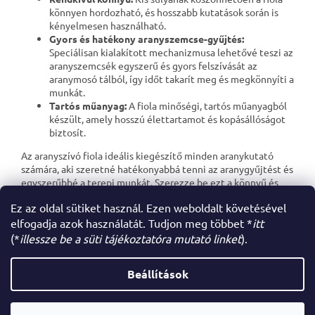
könnyen hordozható, és hosszabb kutatások során is
kényelmesen használható.
Gyors és hatékony aranyszemcse-gyűjtés:
Speciálisan kialakított mechanizmusa lehetővé teszi az
aranyszemcsék egyszerű és gyors felszívását az
aranymosó tálból, így időt takarít meg és megkönnyíti a
munkát.
Tartós műanyag:
A fiola minőségi, tartós műanyagból
készült, amely hosszú élettartamot és kopásállóságot
biztosít.
Az aranyszívó fiola ideális kiegészítő minden aranykutató
számára, aki szeretné hatékonyabbá tenni az aranygyűjtést és
egyszerűbbé a terepi munkát. Szerezze be ezt a könnyű és
megbízható fiolát, és egyszerűsítse az aranykereső kalandját!
Ez az oldal sütiket használ. Ezen weboldalt követésével
elfogadja azok használatát. Tudjon meg többet *
itt
(*
illessze be a süti tájékoztatóra mutató linket
).
L
á
Beállítások
Shoptet készítette
b
l
é