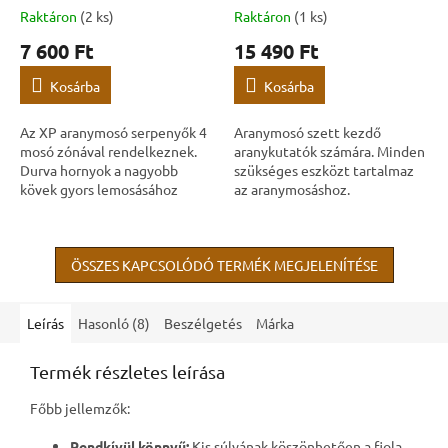
Raktáron
(2 ks)
Raktáron
(1 ks)
7 600 Ft
15 490 Ft
Kosárba
Kosárba
Az XP aranymosó serpenyők 4
Aranymosó szett kezdő
mosó zónával rendelkeznek.
aranykutatók számára. Minden
Durva hornyok a nagyobb
szükséges eszközt tartalmaz
kövek gyors lemosásához
az aranymosáshoz.
szolgálnak, a finomabb
barázdák a tisztításhoz, a
speciális "kígyóbőr"...
ÖSSZES KAPCSOLÓDÓ TERMÉK MEGJELENÍTÉSE
Leírás
Hasonló (8)
Beszélgetés
Márka
Termék részletes leírása
Főbb jellemzők:
Rendkívül könnyű:
Kis súlyának köszönhetően a fiola