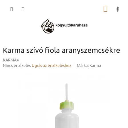
Ugrás
KOSÁR
a
fő
tartalomhoz
Karma szívó fiola aranyszemcsékre
KARMA4
A
Nincs értékelés
Ugrás az értékeléshez
Márka:
Karma
termék
átlagos
értékelése
5-
ből
0,0
csillag.