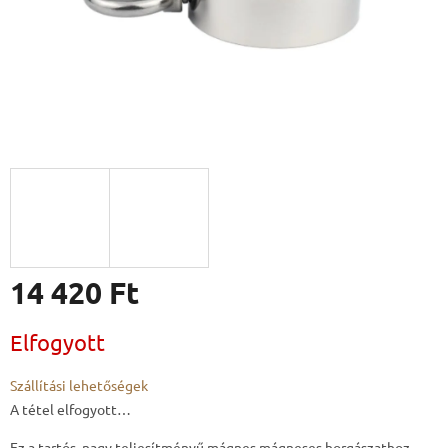
14 420 Ft
Egységár:
Elfogyott
Szállítási lehetőségek
A tétel elfogyott…
Ez a tartós, nagy teljesítményű mágnes mágneses horgászathoz