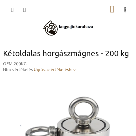
Ugrás
KOSÁR
a
fő
tartalomhoz
Kétoldalas horgászmágnes - 200 kg
OFM-200KG
A
Nincs értékelés
Ugrás az értékeléshez
termék
átlagos
értékelése
5-
ből
0,0
csillag.