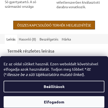
Só gyertyatartó. A só
véletlenszerűen kiválasztott
származási országa
darabra vonatkozik.
Pakisztán.Minden termék
egyedi, ezért súlyban és
színben is különböznek....
ÖSSZES KAPCSOLÓDÓ TERMÉK MEGJELENÍTÉSE
Leírás
Hasonló (8)
Beszélgetés
Márka
Termék részletes leírása
Semmilyen termékleírás nem érhető el
Ez az oldal sütiket használ. Ezen weboldalt követésével
elfogadja azok használatát. Tudjon meg többet *
itt
(*
illessze be a süti tájékoztatóra mutató linket
).
L
á
Beállítások
Shoptet készítette
b
l
é
Elfogadom
Copyright 2026
Az én webáruházam
. Minden jog fenntartva.
c