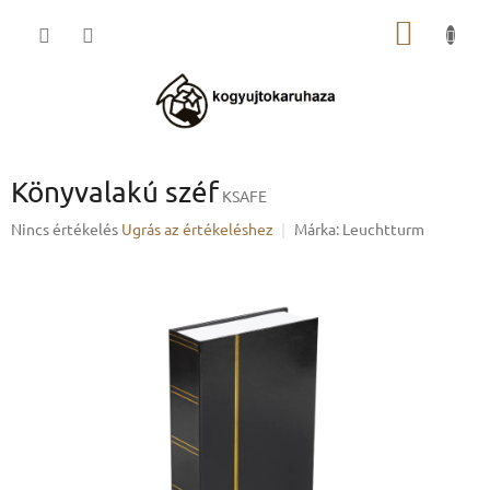
Ugrás
KOSÁR
a
fő
tartalomhoz
Könyvalakú széf
KSAFE
A
Nincs értékelés
Ugrás az értékeléshez
Márka:
Leuchtturm
termék
átlagos
értékelése
5-
ből
0,0
csillag.