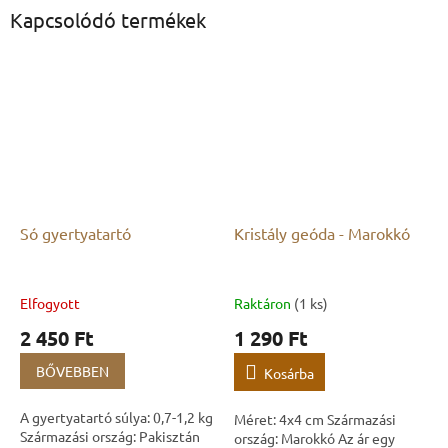
Kapcsolódó termékek
Só gyertyatartó
Kristály geóda - Marokkó
Elfogyott
Raktáron
(1 ks)
2 450 Ft
1 290 Ft
BŐVEBBEN
Kosárba
A gyertyatartó súlya: 0,7-1,2 kg
Méret: 4x4 cm Származási
Származási ország: Pakisztán
ország: Marokkó Az ár egy