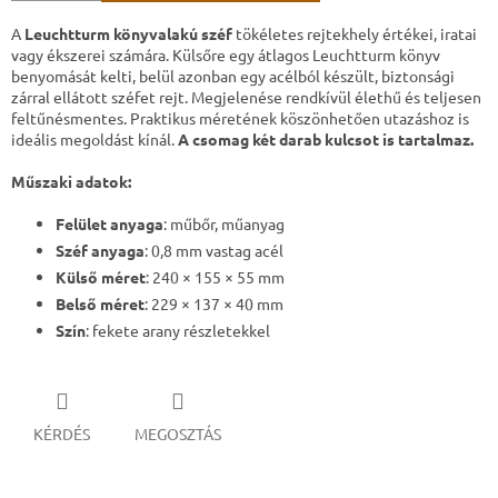
A
Leuchtturm könyvalakú széf
tökéletes rejtekhely értékei, iratai
vagy ékszerei számára. Külsőre egy átlagos Leuchtturm könyv
benyomását kelti, belül azonban egy acélból készült, biztonsági
zárral ellátott széfet rejt. Megjelenése rendkívül élethű és teljesen
feltűnésmentes. Praktikus méretének köszönhetően utazáshoz is
ideális megoldást kínál.
A csomag két darab kulcsot is tartalmaz.
Műszaki adatok:
Felület anyaga
: műbőr, műanyag
Széf anyaga
: 0,8 mm vastag acél
Külső méret
: 240 × 155 × 55 mm
Belső méret
: 229 × 137 × 40 mm
Szín
: fekete arany részletekkel
KÉRDÉS
MEGOSZTÁS