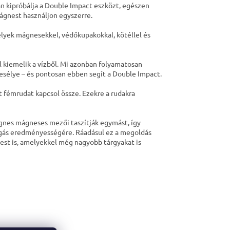
án kipróbálja a Double Impact eszközt, egészen
ágnest használjon egyszerre.
lyek mágnesekkel, védőkupakokkal, kötéllel és
 kiemelik a vízből. Mi azonban folyamatosan
esélye – és pontosan ebben segít a Double Impact.
 fémrudat kapcsol össze. Ezekre a rudakra
ágnes mágneses mezői taszítják egymást, így
fogás eredményességére. Ráadásul ez a megoldás
t is, amelyekkel még nagyobb tárgyakat is