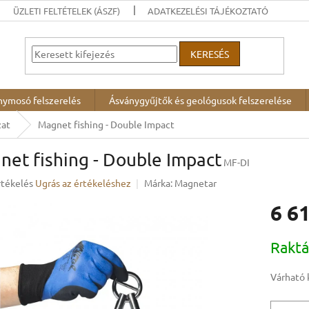
ÜZLETI FELTÉTELEK (ÁSZF)
ADATKEZELÉSI TÁJÉKOZTATÓ
KERESÉS
nymosó felszerelés
Ásványgyűjtők és geológusok felszerelése
zat
Magnet fishing - Double Impact
et fishing - Double Impact
MF-DI
rtékelés
Ugrás az értékeléshez
Márka:
Magnetar
6 61
ése
Egységár
Rakt
Várható 