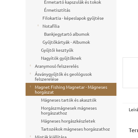
l
Érmetartó kapszulák és tokok
Érmetisztítás
Filokartia - képeslapok gyűjtése
Notafília
Bankjegytartó albumok
Gyűjtőkártyák - Albumok
Gyűjtői kesztyűk
Nagyítók gyűjtőknek
Aranymosó felszerelés
Ásványgyűjtők és geológusok
felszerelése
Magnet Fishing Magnetar - Mágneses
horgászat
Mágneses tartók és akasztók
Horgászmágnesek mágneses
Leír
horgászathoz
Mágneses horgászkészletek
Tartozékok mágneses horgászathoz
Ter
Minták kiállítása