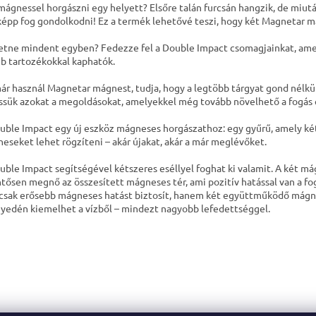
mágnessel horgászni egy helyett? Elsőre talán furcsán hangzik, de miut
épp fog gondolkodni! Ez a termék lehetővé teszi, hogy két Magnetar m
etne mindent egyben? Fedezze fel a Double Impact csomagjainkat, ame
b tartozékokkal kaphatók.
ár használ Magnetar mágnest, tudja, hogy a legtöbb tárgyat gond nélkül
ssük azokat a megoldásokat, amelyekkel még tovább növelhető a fogás 
uble Impact egy új eszköz mágneses horgászathoz: egy gyűrű, amely két
eseket lehet rögzíteni – akár újakat, akár a már meglévőket.
uble Impact segítségével kétszeres eséllyel foghat ki valamit. A két m
ntősen megnő az összesített mágneses tér, ami pozitív hatással van a 
sak erősebb mágneses hatást biztosít, hanem két együttműködő mágnes
yedén kiemelhet a vízből – mindezt nagyobb lefedettséggel.