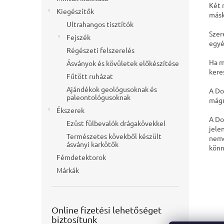
Két 
Kiegészítők
másk
Ultrahangos tisztítók
Szer
Fejszék
egyé
Régészeti felszerelés
Ha m
Ásványok és kövületek előkészítése
kere
Fűtött ruházat
Ajándékok geológusoknak és
A Do
paleontológusoknak
mágn
Ékszerek
A Do
Ezüst fülbevalók drágakövekkel
jele
Természetes kövekből készült
nemc
ásványi karkötők
könn
Fémdetektorok
Márkák
Online fizetési lehetőséget
biztosítunk