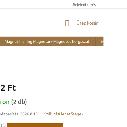
Bejelentkezés
KOSÁR
Üres kosár
Magnet Fishing Magnetar - Mágneses horgászat
Minták kiállítá
2 Ft
:
áron
(2 db)
kézbesítés:
2026.8.13
Szállítási lehetőségek