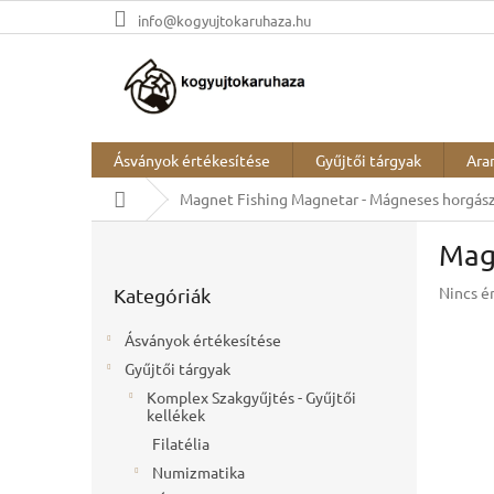
Ugrás
info@kogyujtokaruhaza.hu
a
fő
tartalomhoz
Ásványok értékesítése
Gyűjtői tárgyak
Ara
Kezdőlap
Magnet Fishing Magnetar - Mágneses horgás
O
Magn
l
Kategóriák
d
A
Nincs é
Kategóriák
átugrása
a
termék
l
átlagos
Ásványok értékesítése
s
értékel
Gyűjtői tárgyak
ó
5-
ből
Komplex Szakgyűjtés - Gyűjtői
p
kellékek
0,0
a
csillag.
Filatélia
n
e
Numizmatika