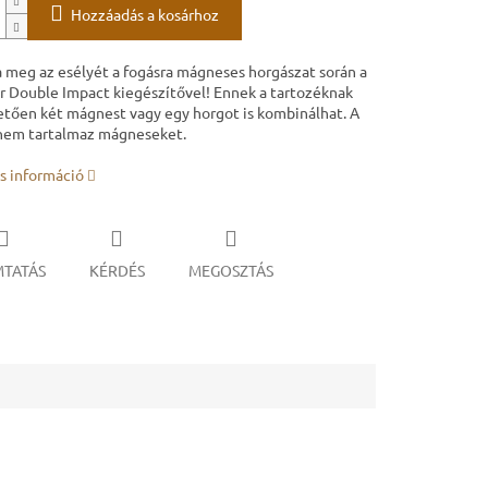
Hozzáadás a kosárhoz
 meg az esélyét a fogásra mágneses horgászat során a
 Double Impact kiegészítővel! Ennek a tartozéknak
tően két mágnest vagy egy horgot is kombinálhat. A
nem tartalmaz mágneseket.
s információ
TATÁS
KÉRDÉS
MEGOSZTÁS