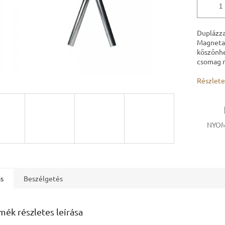
Duplázza
Magnetar
köszönhe
csomag 
Részlete
NYOM
ás
Beszélgetés
mék részletes leírása