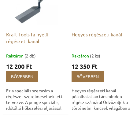
Kraft Tools fa nyelű
Hegyes régészeti kanál
régészeti kanál
Raktáron
(2 db)
Raktáron
(2 ks)
12 200 Ft
12 350 Ft
BŐVEBBEN
BŐVEBBEN
Ez a speciális szerszám a
Hegyes régészeti kanál –
régészet szerelmeseinek lett
pótolhatatlan társ minden
tervezve. A penge speciális,
régész számára! Üdvözöljük a
időtálló hőkezelési eljárással
történelmi kincsek világában a
edzett az egyenletes
régészeti hegyes kanál
keménység biztosítása
eszközzel, az Amerikai Kraft
érdekében. Ez az...
Tool...