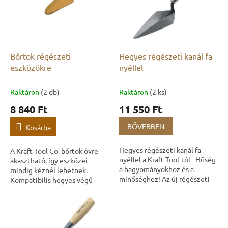
k
é
r
k
e
e
n
k
d
l
e
Bőrtok régészeti
Hegyes régészeti kanál fa
i
z
eszközökre
nyéllel
s
é
t
s
Raktáron
(2 db)
Raktáron
(2 ks)
á
e
8 840 Ft
11 550 Ft
j
a
BŐVEBBEN
Kosárba
Hegyes régészeti kanál fa
A Kraft Tool Co. bőrtok övre
nyéllel a Kraft Tool-tól - Hűség
akasztható, így eszközei
a hagyományokhoz és a
mindig kéznél lehetnek.
minőséghez! Az új régészeti
Kompatibilis hegyes végű
kanál fa nyéllel nemcsak
régészeti szerszámokkal,
eleganciát hoz a kutatásokba,
legfeljebb 150 mm
hanem a...
szélességig.