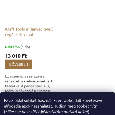
Kraft Tools műanyag nyelű
régészeti kanál
Raktáron
(1 db)
13 010 Ft
BŐVEBBEN
Ez a speciális szerszám a
régészet szerelmeseinek lett
tervezve. A penge speciális,
időtálló hőkezelési eljárással
edzett az egyenletes
Ez az oldal sütiket használ. Ezen weboldalt követésével
keménység biztosítása
összesen
5
termék
L
érdekében. Ez az...
elfogadja azok használatát. Tudjon meg többet *
itt
i
(*
illessze be a süti tájékoztatóra mutató linket
).
s