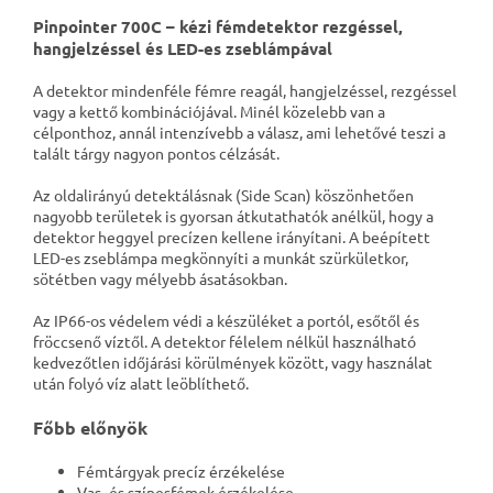
Pinpointer 700C – kézi fémdetektor rezgéssel,
hangjelzéssel és LED-es zseblámpával
A detektor mindenféle fémre reagál, hangjelzéssel, rezgéssel
vagy a kettő kombinációjával. Minél közelebb van a
célponthoz, annál intenzívebb a válasz, ami lehetővé teszi a
talált tárgy nagyon pontos célzását.
Az oldalirányú detektálásnak (Side Scan) köszönhetően
nagyobb területek is gyorsan átkutathatók anélkül, hogy a
detektor heggyel precízen kellene irányítani. A beépített
LED-es zseblámpa megkönnyíti a munkát szürkületkor,
sötétben vagy mélyebb ásatásokban.
Az IP66-os védelem védi a készüléket a portól, esőtől és
fröccsenő víztől. A detektor félelem nélkül használható
kedvezőtlen időjárási körülmények között, vagy használat
után folyó víz alatt leöblíthető.
Főbb előnyök
Fémtárgyak precíz érzékelése
Vas- és színesfémek érzékelése