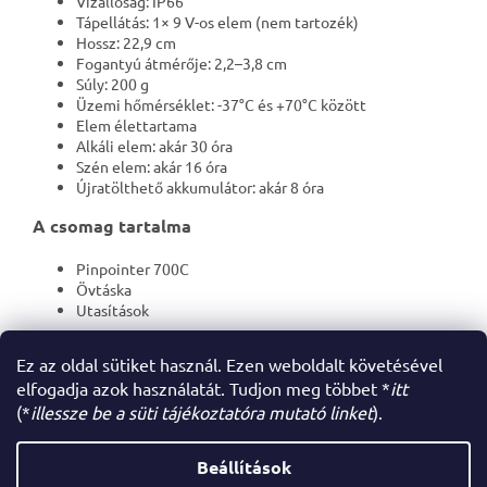
Vízállóság: IP66
Tápellátás: 1× 9 V-os elem (nem tartozék)
Hossz: 22,9 cm
Fogantyú átmérője: 2,2–3,8 cm
Súly: 200 g
Üzemi hőmérséklet: -37°C és +70°C között
Elem élettartama
Alkáli elem: akár 30 óra
Szén elem: akár 16 óra
Újratölthető akkumulátor: akár 8 óra
A csomag tartalma
Pinpointer 700C
Övtáska
Utasítások
9 V-os elem nem tartozék.
Ez az oldal sütiket használ. Ezen weboldalt követésével
elfogadja azok használatát. Tudjon meg többet *
itt
(*
illessze be a süti tájékoztatóra mutató linket
).
L
á
Beállítások
Shoptet készítette
b