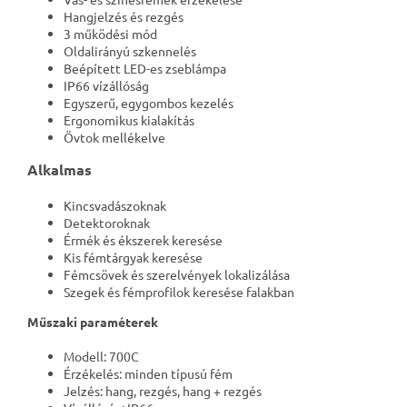
Hangjelzés és rezgés
3 működési mód
Oldalirányú szkennelés
Beépített LED-es zseblámpa
IP66 vízállóság
Egyszerű, egygombos kezelés
Ergonomikus kialakítás
Övtok mellékelve
Alkalmas
Kincsvadászoknak
Detektoroknak
Érmék és ékszerek keresése
Kis fémtárgyak keresése
Fémcsövek és szerelvények lokalizálása
Szegek és fémprofilok keresése falakban
Műszaki paraméterek
Modell: 700C
Érzékelés: minden típusú fém
Jelzés: hang, rezgés, hang + rezgés