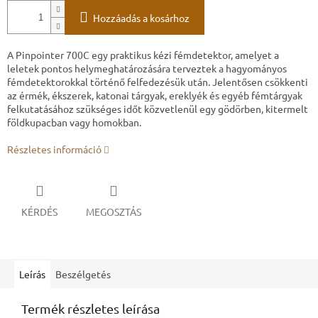
Hozzáadás a kosárhoz
A Pinpointer 700C egy praktikus kézi fémdetektor, amelyet a
leletek pontos helymeghatározására terveztek a hagyományos
fémdetektorokkal történő felfedezésük után. Jelentősen csökkenti
az érmék, ékszerek, katonai tárgyak, ereklyék és egyéb fémtárgyak
felkutatásához szükséges időt közvetlenül egy gödörben, kitermelt
földkupacban vagy homokban.
Részletes információ
KÉRDÉS
MEGOSZTÁS
Leírás
Beszélgetés
Termék részletes leírása