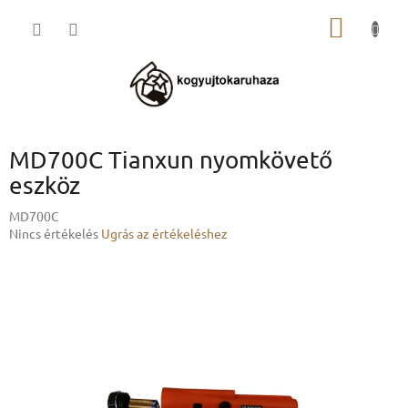
Ugrás
KOSÁR
a
fő
tartalomhoz
MD700C Tianxun nyomkövető
eszköz
MD700C
A
Nincs értékelés
Ugrás az értékeléshez
termék
átlagos
értékelése
5-
ből
0,0
csillag.