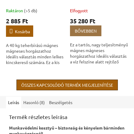
Raktáron
(>5 db)
Elfogyott
2 885 Ft
35 280 Ft
BŐVEBBEN
Kosárba
Ez a tartós, nagy teljesítményű
A 40 kg teherbírású mágnes
mágnes mágneses
mágneses horgászathoz
horgászathoz ideális választás
ideális választás minden lelkes
a víz felszíne alatt rejtőző
kincskereső számára. Ez a kis
mágneses kincsek
méretű, mégis nagy
kereséséhez. Ez a kétoldalas
teljesítményű mágnes akár 40
opció garantálja a...
kilogramm súlyú...
ÖSSZES KAPCSOLÓDÓ TERMÉK MEGJELENÍTÉSE
Leírás
Hasonló (8)
Beszélgetés
Termék részletes leírása
Munkavédelmi kesztyű – biztonság és kényelem bárminden
munkavégzésnél!