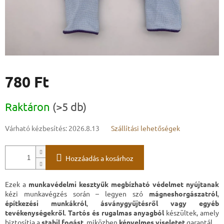
780 Ft
Egységár:
Raktáron
(>5 db)
Várható kézbesítés:
2026.8.13
Szállítási lehetőségek
Hozzáadás a kosárhoz
Ezek a
munkavédelmi kesztyűk
megbízható védelmet nyújtanak
kézi munkavégzés során – legyen szó
mágneshorgászatról
,
építkezési munkákról
,
ásványgyűjtésről vagy egyéb
tevékenységekről
.
Tartós és rugalmas anyagból
készültek, amely
biztosítja a
stabil fogást
, miközben
kényelmes viseletet
garantál.