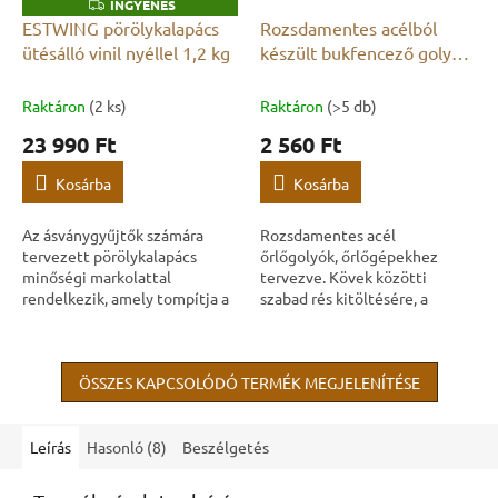
INGYENES
I
N
ESTWING pörölykalapács
Rozsdamentes acélból
G
ütésálló vinil nyéllel 1,2 kg
készült bukfencező golyók
Y
E
2mm
N
E
Raktáron
(2 ks)
Raktáron
(>5 db)
S
23 990 Ft
2 560 Ft
Kosárba
Kosárba
Az ásványgyűjtők számára
Rozsdamentes acél
tervezett pörölykalapács
őrlőgolyók, őrlőgépekhez
minőségi markolattal
tervezve. Kövek közötti
rendelkezik, amely tompítja a
szabad rés kitöltésére, a
rezgéseket. Az egész kalapács
csiszolás és polírozás
egy darab anyagból van
hatékonyságának növelésére,
kovácsolva. Munka...
valamint egyenletesebb
ÖSSZES KAPCSOLÓDÓ TERMÉK MEGJELENÍTÉSE
eredmények...
Leírás
Hasonló (8)
Beszélgetés