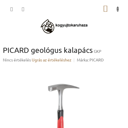
Ugrás
KOSÁR
a
fő
tartalomhoz
PICARD geológus kalapács
GKP
A
Nincs értékelés
Ugrás az értékeléshez
Márka:
PICARD
termék
átlagos
értékelése
5-
ből
0,0
csillag.