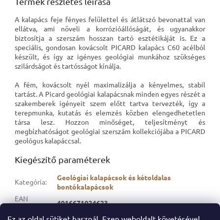
Termék részletes leírása
A kalapács feje fényes felülettel és átlátszó bevonattal van
ellátva, ami növeli a korrózióállóságát, és ugyanakkor
biztosítja a szerszám hosszan tartó esztétikáját is. Ez a
speciális, gondosan kovácsolt PICARD kalapács C60 acélból
készült, és így az igényes geológiai munkához szükséges
szilárdságot és tartósságot kínálja.
A fém, kovácsolt nyél maximalizálja a kényelmes, stabil
tartást. A Picard geológiai kalapácsnak minden egyes részét a
szakemberek igényeit szem előtt tartva tervezték, így a
terepmunka, kutatás és elemzés közben elengedhetetlen
társa lesz. Hozzon minőséget, teljesítményt és
megbízhatóságot geológiai szerszám kollekciójába a PICARD
geológus kalapáccsal.
Kiegészítő paraméterek
Geológiai kalapácsok és kétoldalas
Kategória
:
bontókalapácsok
EAN
4016671024623
vonalkód
:
Ez az oldal sütiket használ. Ezen weboldalt követésével
A tétel elfogyott…