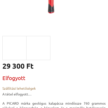
29 300 Ft
Egységár:
Elfogyott
Szállítási lehetőségek
A tétel elfogyott…
A PICARD márka geológus kalapácsa mindössze 760 grammos
súlyával a könnyedség, a kényelem és a maximális hatékonyság