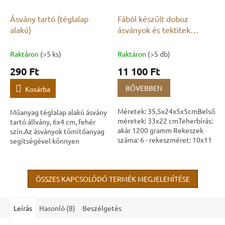
Ásvány tartó (téglalap
Fából készült doboz
alakú)
ásványok és tektitek
gyűjtésére üvegfedéllel
Raktáron
(>5 ks)
Raktáron
(>5 db)
290 Ft
11 100 Ft
BŐVEBBEN
Kosárba
Méretek: 35,5x24x5x5cmBelső
Műanyag téglalap alakú ásvány
méretek: 33x22 cmTeherbírás:
tartó állvány, 6x4 cm, fehér
akár 1200 gramm Rekeszek
szín.Az ásványok tömítőanyag
száma: 6 - rekeszméret: 10x11
segítségével könnyen
cmRekeszek száma: 12 -
rögzíthetők a tartó felületére.
rekeszméret: 7x8 cmRekeszek
A tömítőanyag bármikor
száma: 18 -...
könnyen...
ÖSSZES KAPCSOLÓDÓ TERMÉK MEGJELENÍTÉSE
Leírás
Hasonló (8)
Beszélgetés