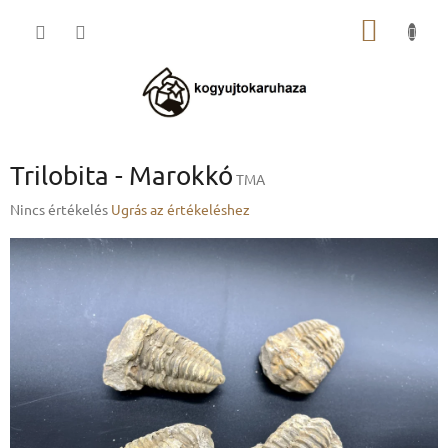
Ugrás
KOSÁR
a
fő
tartalomhoz
Trilobita - Marokkó
TMA
A
Nincs értékelés
Ugrás az értékeléshez
termék
átlagos
értékelése
5-
ből
0,0
csillag.