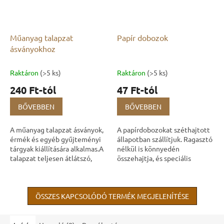
Műanyag talapzat
Papír dobozok
ásványokhoz
Raktáron
(>5 ks)
Raktáron
(>5 ks)
240 Ft-tól
47 Ft-tól
BŐVEBBEN
BŐVEBBEN
A műanyag talapzat ásványok,
A papírdobozokat széthajtott
érmék és egyéb gyűjteményi
állapotban szállítjuk. Ragasztó
tárgyak kiállítására alkalmas.A
nélkül is könnyedén
talapzat teljesen átlátszó,
összehajtja, és speciális
alkalmas például vitrinbe. A
kialakításuknak köszönhetően
nagyobb méretű talapzatra...
nem kell attól tartania, hogy
maguktól...
ÖSSZES KAPCSOLÓDÓ TERMÉK MEGJELENÍTÉSE