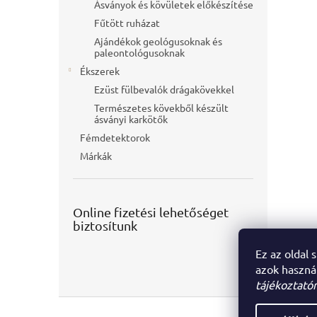
Ásványok és kövületek előkészítése
Fűtött ruházat
Ajándékok geológusoknak és
paleontológusoknak
Ékszerek
Ezüst fülbevalók drágakövekkel
Természetes kövekből készült
ásványi karkötők
Fémdetektorok
Márkák
Online fizetési lehetőséget
biztosítunk
Ez az oldal 
azok haszná
tájékoztatór
L