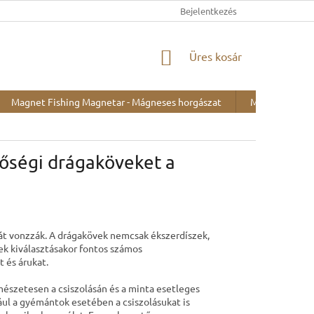
Bejelentkezés
KOSÁR
Üres kosár
Magnet Fishing Magnetar - Mágneses horgászat
Minták kiállítá
őségi drágaköveket a
át vonzzák. A drágakövek nemcsak ékszerdíszek,
ek kiválasztásakor fontos számos
 és árukat.
mészetesen a csiszolásán és a minta esetleges
ául a gyémántok esetében a csiszolásukat is