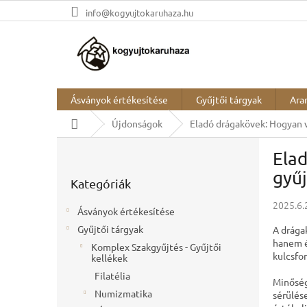
Ugrás
info@kogyujtokaruhaza.hu
a
fő
tartalomhoz
Ásványok értékesítése
Gyűjtői tárgyak
Ara
Kezdőlap
Újdonságok
Eladó drágakövek: Hogyan 
O
Ela
l
Kategóriák
d
gyű
Kategóriák
átugrása
a
l
2025.6.
Ásványok értékesítése
s
Gyűjtői tárgyak
A drága
ó
hanem é
Komplex Szakgyűjtés - Gyűjtői
p
kulcsfo
kellékek
a
Filatélia
n
Minőség
e
Numizmatika
sérülés