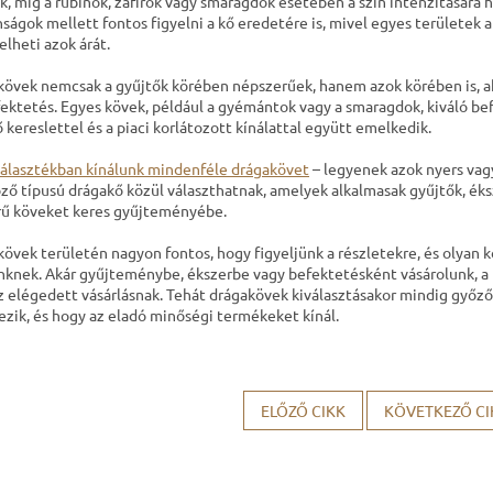
ik, míg a rubinok, zafírok vagy smaragdok esetében a szín intenzitására 
ságok mellett fontos figyelni a kő eredetére is, mivel egyes területek 
lheti azok árát.
kövek nemcsak a gyűjtők körében népszerűek, hanem azok körében is, 
fektetés. Egyes kövek, például a gyémántok vagy a smaragdok, kiváló be
kereslettel és a piaci korlátozott kínálattal együtt emelkedik.
választékban kínálunk mindenféle drágakövet
– legyenek azok nyers vagy
ző típusú drágakő közül választhatnak, amelyek alkalmasak gyűjtők, éksz
ű köveket keres gyűjteményébe.
kövek területén nagyon fontos, hogy figyeljünk a részletekre, és olyan
nknek. Akár gyűjteménybe, ékszerbe vagy befektetésként vásárolunk, a 
az elégedett vásárlásnak. Tehát drágakövek kiválasztásakor mindig győz
ezik, és hogy az eladó minőségi termékeket kínál.
ELŐZŐ CIKK
KÖVETKEZŐ CI