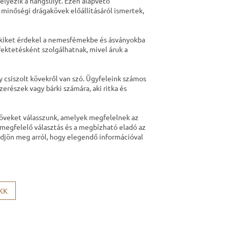
helyezik a hangsúlyt. Ezen alapvető
a minőségi drágakövek előállításáról ismertek,
akiket érdekel a nemesfémekbe és ásványokba
fektetésként szolgálhatnak, mivel áruk a
 csiszolt kövekről van szó. Ügyfeleink számos
erészek vagy bárki számára, aki ritka és
 köveket válasszunk, amelyek megfelelnek az
megfelelő választás és a megbízható eladó az
ődjön meg arról, hogy elegendő információval
KK