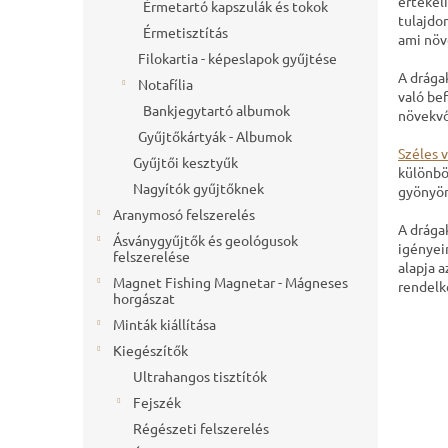
értékel
l
Érmetartó kapszulák és tokok
tulajdon
Érmetisztítás
ami növe
Filokartia - képeslapok gyűjtése
A drága
Notafília
való be
Bankjegytartó albumok
növekvő 
Gyűjtőkártyák - Albumok
Széles 
Gyűjtői kesztyűk
különbö
Nagyítók gyűjtőknek
gyönyör
Aranymosó felszerelés
A drága
Ásványgyűjtők és geológusok
igényei
felszerelése
alapja 
Magnet Fishing Magnetar - Mágneses
rendelk
horgászat
Minták kiállítása
Kiegészítők
Ultrahangos tisztítók
Fejszék
Régészeti felszerelés