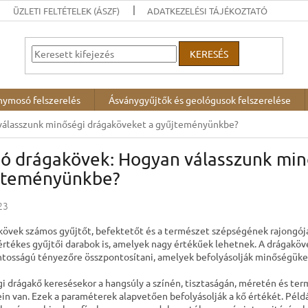
ÜZLETI FELTÉTELEK (ÁSZF)
ADATKEZELÉSI TÁJÉKOZTATÓ
KERESÉS
nymosó felszerelés
Ásványgyűjtők és geológusok felszerelése
válasszunk minőségi drágaköveket a gyűjteményünkbe?
dó drágakövek: Hogyan válasszunk min
jteményünkbe?
23
kövek számos gyűjtőt, befektetőt és a természet szépségének rajongój
rtékes gyűjtői darabok is, amelyek nagy értékűek lehetnek. A drágaköv
ntosságú tényezőre összpontosítani, amelyek befolyásolják minőségüket
i drágakő keresésekor a hangsúly a színén, tisztaságán, méretén és ter
ein van. Ezek a paraméterek alapvetően befolyásolják a kő értékét. Péld