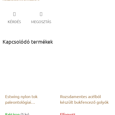
KÉRDÉS
MEGOSZTÁS
Kapcsolódó termékek
Estwing nylon tok
Rozsdamentes acélból
paleontológiai
készült bukfencező golyók
kalapácsokhoz
Raktáron
(5 ks)
Elfogyott