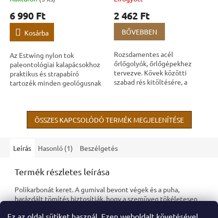
6 990 Ft
2 462 Ft
BŐVEBBEN
Kosárba
Rozsdamentes acél
Az Estwing nylon tok
őrlőgolyók, őrlőgépekhez
paleontológiai kalapácsokhoz
tervezve. Kövek közötti
praktikus és strapabíró
szabad rés kitöltésére, a
tartozék minden geológusnak
csiszolás és polírozás
vagy ásványgyűjtőnek. A
hatékonyságának növelésére,
tokban biztonságosan
valamint egyenletesebb
szállíthatja szerszámát, és...
eredmények...
ÖSSZES KAPCSOLÓDÓ TERMÉK MEGJELENÍTÉSE
Leírás
Hasonló (1)
Beszélgetés
Termék részletes leírása
Polikarbonát keret. A gumival bevont végek és a puha,
barázdált tömítés biztosítják, hogy a szemüveg tökéletesen
illeszkedik és szépen ül az orron.
Ez az oldal sütiket használ. Ezen weboldalt követésével