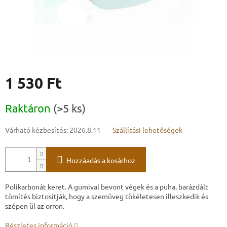
1 530 Ft
Egységár:
Raktáron
(>5 ks)
Várható kézbesítés:
2026.8.11
Szállítási lehetőségek
Hozzáadás a kosárhoz
Polikarbonát keret. A gumival bevont végek és a puha, barázdált
tömítés biztosítják, hogy a szemüveg tökéletesen illeszkedik és
szépen ül az orron.
Részletes információ