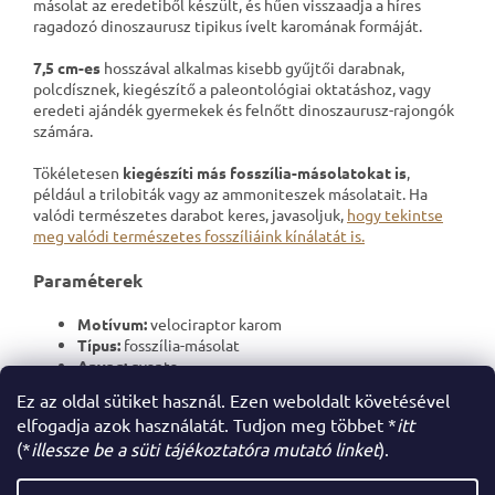
másolat az eredetiből készült, és hűen visszaadja a híres
ragadozó dinoszaurusz tipikus ívelt karomának formáját.
7,5 cm-es
hosszával alkalmas kisebb gyűjtői darabnak,
polcdísznek, kiegészítő a paleontológiai oktatáshoz, vagy
eredeti ajándék gyermekek és felnőtt dinoszaurusz-rajongók
számára.
Tökéletesen
kiegészíti más fosszília-másolatokat is
,
például a trilobiták vagy az ammoniteszek másolatait. Ha
valódi természetes darabot keres, javasoljuk,
hogy tekintse
meg valódi természetes fosszíliáink kínálatát is.
Paraméterek
Motívum:
velociraptor karom
Típus:
fosszília-másolat
Anyag:
gyanta
Hossz:
7,5 cm
Ez az oldal sütiket használ. Ezen weboldalt követésével
elfogadja azok használatát. Tudjon meg többet *
itt
(*
illessze be a süti tájékoztatóra mutató linket
).
L
á