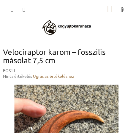
Ugrás
KOSÁR
a
fő
tartalomhoz
Velociraptor karom – fosszilis
másolat 7,5 cm
FOS11
A
Nincs értékelés
Ugrás az értékeléshez
termék
átlagos
értékelése
5-
ből
0,0
csillag.