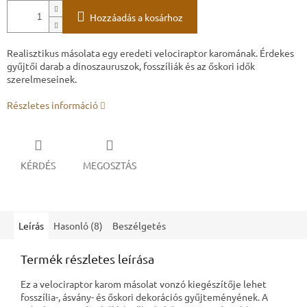
Hozzáadás a kosárhoz
Realisztikus másolata egy eredeti velociraptor karomának. Érdekes
gyűjtői darab a dinoszauruszok, fosszíliák és az őskori idők
szerelmeseinek.
Részletes információ
KÉRDÉS
MEGOSZTÁS
Leírás
Hasonló (8)
Beszélgetés
Termék részletes leírása
Ez a velociraptor karom másolat vonzó kiegészítője lehet
fosszília-, ásvány- és őskori dekorációs gyűjteményének. A