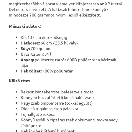
megfizethetőbb változata, amelyet kifejezetten az XP Metal
Detectors tervezett. A hátizsák hihetetlenül könnyű -
mindössze 700 grammot nyom - és jól elkészített.
Műszaki adatok:
Kb. 137 cm derékbőségig
Háthossz:
66 cm / 25,5 hüvelyk
Súly:
700 gramm
Űrtartalom:
31 l
Anyag:
poliészter, tartós 600D poliészter a hátizsák
alján
Hab töltet:
100% poliuretán
Külső rész:
Rekesz két tekercsre, beleértve a rudat
Könnyen hozzáférhető külső hálós zseb
Nagy zseb pinpointerre (tokkal együtt)
Oldalsó rugalmas zseb palackra
Fejhallgató rekesz
Könnyű esőálló cipzáras zseb dokumentumokra vagy
térképekre
Néhány beállítható húzópánt