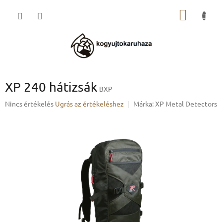
Ugrás
KOSÁR
a
fő
tartalomhoz
XP 240 hátizsák
BXP
A
Nincs értékelés
Ugrás az értékeléshez
Márka:
XP Metal Detectors
termék
átlagos
értékelése
5-
ből
0,0
csillag.