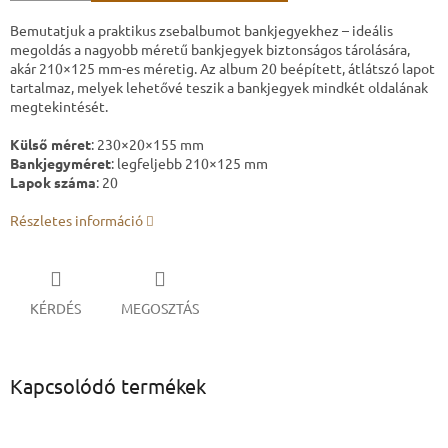
Bemutatjuk a praktikus zsebalbumot bankjegyekhez – ideális
megoldás a nagyobb méretű bankjegyek biztonságos tárolására,
akár 210×125 mm-es méretig. Az album 20 beépített, átlátszó lapot
tartalmaz, melyek lehetővé teszik a bankjegyek mindkét oldalának
megtekintését.
Külső méret
: 230×20×155 mm
Bankjegyméret
: legfeljebb 210×125 mm
Lapok száma
: 20
Részletes információ
KÉRDÉS
MEGOSZTÁS
Kapcsolódó termékek