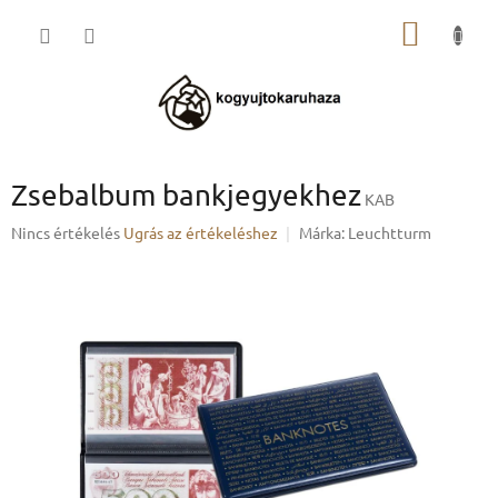
Ugrás
KOSÁR
a
fő
tartalomhoz
Zsebalbum bankjegyekhez
KAB
A
Nincs értékelés
Ugrás az értékeléshez
Márka:
Leuchtturm
termék
átlagos
értékelése
5-
ből
0,0
csillag.