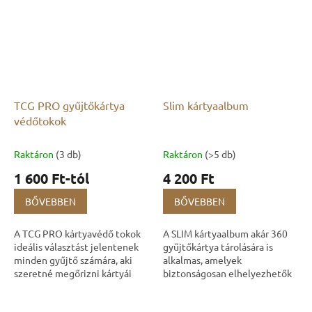
TCG PRO gyűjtőkártya
Slim kártyaalbum
védőtokok
Raktáron
(3 db)
Raktáron
(>5 db)
1 600 Ft-tól
4 200 Ft
BŐVEBBEN
BŐVEBBEN
A TCG PRO kártyavédő tokok
A SLIM kártyaalbum akár 360
ideális választást jelentenek
gyűjtőkártya tárolására is
minden gyűjtő számára, aki
alkalmas, amelyek
szeretné megőrizni kártyái
biztonságosan elhelyezhetők
tökéletes állapotát. Legyen
a 20 beépített oldalon
akár kezdő játékos, akár
található zsebekben. Az album