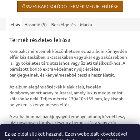
tapasztalt...
professzionális és...
ÖSSZES KAPCSOLÓDÓ TERMÉK MEGJELENÍTÉSE
Leírás
Hasonló (5)
Beszélgetés
Márka
Termék részletes leírása
Kompakt méreteinek köszönhetően ez az album könnyedén
elfér kézitáskában, aktatáskában vagy akár egy zakózsebben
is, így tökéletes társ utazáshoz vagy üzleti találkozókhoz. A
párnázott borító extra védelmet nyújt értékes
bankjegyeinek, és kényelmesebbé teszi a használatát.
Az album elegáns sötétkék kialakítású, fedelén
dombornyomott arany felirattal, amely luxus megjelenést
kölcsönöz neki. Teljes mérete 230×20×155 mm, így kisebb
helyeken is kényelmesen elfér.
A zsebalbummal bankjegygyűjteménye mindig kéznél lesz,
biztonságosan tárolva, készen a bemutatásra vagy akár
cserére is.
Ez az oldal sütiket használ. Ezen weboldalt követésével