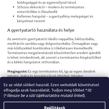
boldogsággal és az egyensúlynal társul
Stílusos dekoráció – modern és természetes
enteriőrökbe is illeszkedik
Kellemes hangulat – a gyertyafény melegséget és
kényelmet teremt
A gyertyatartó használata és helye
Az aventurin gyertyatartó ideális nappaliba, hálószobába,
meditációs sarokba vagy dolgozószobába. Önmagában vagy
más kődíszekkel kombinálva is tökéletesen kiemelkedik.
Természetes megjelenésének köszönhetően eredeti ajándék
is lehet mindenkinek, aki szereti a természetes kiegészítőket
és a békés hangulatot otthonában.
Megjegyzés:
Ez egy természetes kő, így az egyes darabok
mérete, alakja és árnyalata kissé eltérhet. Minden
gyertyatartó egyedi darab. A gyertya nem része a csomagnak.
Ez az oldal sütiket használ. Ezen weboldalt követésével
elfogadja azok használatát. Tudjon meg többet *
itt
(*
illessze be a süti tájékoztatóra mutató linket
).
L
á
Beállítások
Shoptet készítette