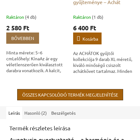
gyűjteménye – Achát
Raktáron
(4 db)
Raktáron
(1 db)
2 580 Ft
6 400 Ft
BŐVEBBEN
Kosárba
Minta mérete: 5–6
Az ACHÁTOK gyűjtői
cmLelőhely: KínaAz ár egy
kollekciója 9 darab XL méretű,
véletlenszerűen kiválasztott
kiváló minőségű csiszolt
darabra vonatkozik. A kalcit,
achátkövet tartalmaz. Minden
más néven mészkő, a Föld
kő egy különböző acháttípust
legelterjedtebb ásványa.
képvisel, egyedi
Természetes sárga vagy...
tulajdonságokkal. A nevek,...
ÖSSZES KAPCSOLÓDÓ TERMÉK MEGJELENÍTÉSE
Leírás
Hasonló (2)
Beszélgetés
Termék részletes leírása
Aventurin gyertyatartó – a harmónia és a