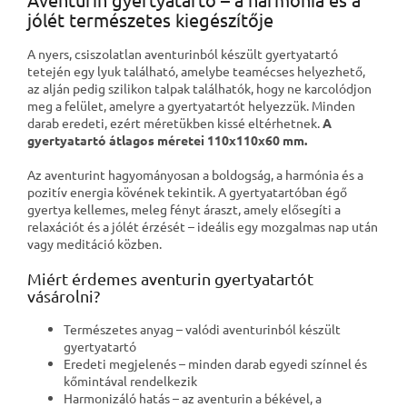
jólét természetes kiegészítője
A nyers, csiszolatlan aventurinból készült gyertyatartó
tetején egy lyuk található, amelybe teamécses helyezhető,
az alján pedig szilikon talpak találhatók, hogy ne karcolódjon
meg a felület, amelyre a gyertyatartót helyezzük. Minden
darab eredeti, ezért méretükben kissé eltérhetnek.
A
gyertyatartó átlagos méretei 110x110x60 mm.
Az aventurint hagyományosan a boldogság, a harmónia és a
pozitív energia kövének tekintik. A gyertyatartóban égő
gyertya kellemes, meleg fényt áraszt, amely elősegíti a
relaxációt és a jólét érzését – ideális egy mozgalmas nap után
vagy meditáció közben.
Miért érdemes aventurin gyertyatartót
vásárolni?
Természetes anyag – valódi aventurinból készült
gyertyatartó
Eredeti megjelenés – minden darab egyedi színnel és
kőmintával rendelkezik
Harmonizáló hatás – az aventurin a békével, a