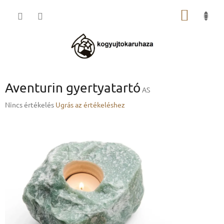
Ugrás
KOSÁR
a
fő
tartalomhoz
Aventurin gyertyatartó
AS
A
Nincs értékelés
Ugrás az értékeléshez
termék
átlagos
értékelése
5-
ből
0,0
csillag.