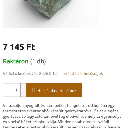
7 145 Ft
Egységár:
Raktáron
(1 db)
Várható kézbesítés:
2026.8.13
Szállítási lehetőségek
Hozzáadás a kosárhoz
Varázsoljon nyugodt és harmonikus hangulatot otthonába egy
természetes aventurinból készült gyertyatartóval. Ez az elegáns
gyertyatartó lágy zöld színével fog elbűvölni, amely az egyensúlyt
és a belső békét szimbolizálja. Minden darab eredeti, valódi
természetes aventurinból készült, így nemcsak dekoráció, hanem