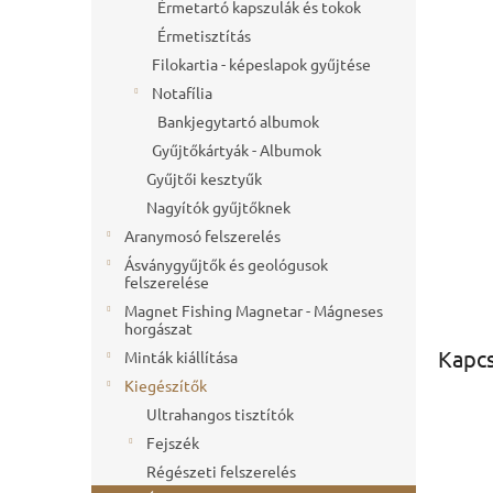
l
Érmetartó kapszulák és tokok
Érmetisztítás
Filokartia - képeslapok gyűjtése
Notafília
Bankjegytartó albumok
Gyűjtőkártyák - Albumok
Gyűjtői kesztyűk
Nagyítók gyűjtőknek
Aranymosó felszerelés
Ásványgyűjtők és geológusok
felszerelése
Magnet Fishing Magnetar - Mágneses
horgászat
Kapc
Minták kiállítása
Kiegészítők
Ultrahangos tisztítók
Fejszék
Régészeti felszerelés