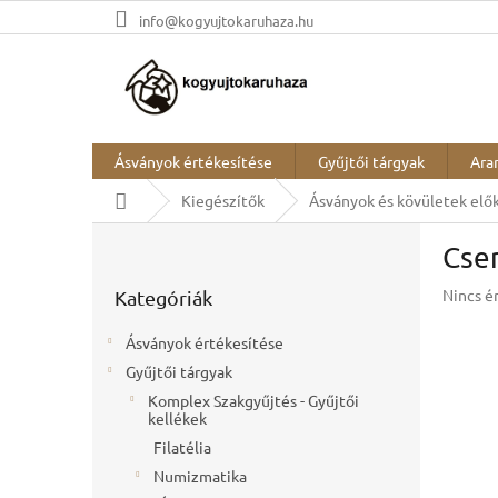
Ugrás
info@kogyujtokaruhaza.hu
a
fő
tartalomhoz
Ásványok értékesítése
Gyűjtői tárgyak
Ara
Kezdőlap
Kiegészítők
Ásványok és kövületek elő
O
Cse
l
Kategóriák
d
A
Nincs é
Kategóriák
átugrása
a
termék
l
átlagos
Ásványok értékesítése
s
értékel
Gyűjtői tárgyak
ó
5-
ből
Komplex Szakgyűjtés - Gyűjtői
p
kellékek
0,0
a
csillag.
Filatélia
n
e
Numizmatika