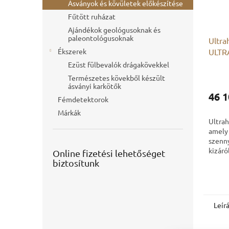
Ásványok és kövületek előkészítése
Fűtött ruházat
Ajándékok geológusoknak és
paleontológusoknak
Ultra
Ékszerek
ULTR
2,5L
Ezüst fülbevalók drágakövekkel
Természetes kövekből készült
ásványi karkötők
46 1
Fémdetektorok
Márkák
Ultrah
amely 
szenny
kizáró
Online fizetési lehetőséget
rezgés
biztosítunk
Szemüv
karórá
Leír