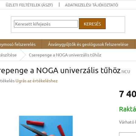
ÜZLETI FELTÉTELEK (ÁSZF)
ADATKEZELÉSI TÁJÉKOZTATÓ
KERESÉS
nymosó felszerelés
Ásványgyűjtők és geológusok felszerelése
készítése
Cserepenge a NOGA univerzális tűhöz
repenge a NOGA univerzális tűhöz
NCU
rtékelés
Ugrás az értékeléshez
7 40
ése
Egységár
Rakt
Várható 