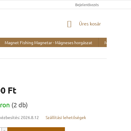
Bejelentkezés
KOSÁR
Üres kosár
Magnet Fishing Magnetar - Mágneses horgászat
Minták kiállítá
0 Ft
:
áron
(2 db)
kézbesítés:
2026.8.12
Szállítási lehetőségek