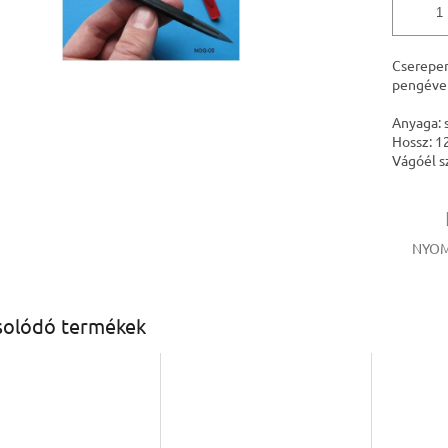
Cserepen
pengével
Anyaga: 
Hossz: 
Vágóél s
NYOM
solódó termékek