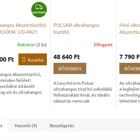
I
INGYENES
N
G
hangos ékszertisztító
PULSAR ultrahangos
Mini ult
Y
ASONIC CD-4821
tisztító
ékszertis
E
N
Raktáron
(2 ks)
Elfogyott
A
E
termék
48 640 Ft
7 790 F
átlagos
00 Ft
S
Kosárba
értékelés
BŐVEBBEN
BŐVEB
5-
angos ékszertisztító,
ből
minden felületi
2,8
A Leuchtturm Pulsar
Az ultraha
eződést eltávolít
csillag.
ultrahangos tisztító sokoldalú
a legfejle
lag víz és ultrahangos
felhasználást kínál, és ideális
technológi
ek segítségével.
választás nemcsak
lehetővé t
egek, gyűrűk, láncok,
gyűjtőknek, hanem
ultrahang
k - helyezze a...
mindazoknak, akik szeretnék
legneheze
alaposan és kíméletesen...
résekbe is..
ás
Hasonló (4)
Beszélgetés