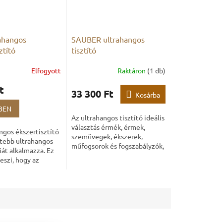
rahangos
SAUBER ultrahangos
ztító
tisztító
Elfogyott
Raktáron
(1 db)
t
33 300 Ft
Kosárba
e
BEN
Az ultrahangos tisztító ideális
választás érmék, érmek,
ngos ékszertisztító
szemüvegek, ékszerek,
ttebb ultrahangos
műfogsorok és fogszabályzók,
át alkalmazza. Ez
evőeszközök, CD-k és DVD-k,
eszi, hogy az
írószerek, valamint háztartási
 hullámok még a
vagy...
bben elérhető
.