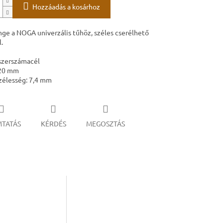
Hozzáadás a kosárhoz
ge a NOGA univerzális tűhöz, széles cserélhető
.
szerszámacél
120 mm
zélesség: 7,4 mm
TATÁS
KÉRDÉS
MEGOSZTÁS