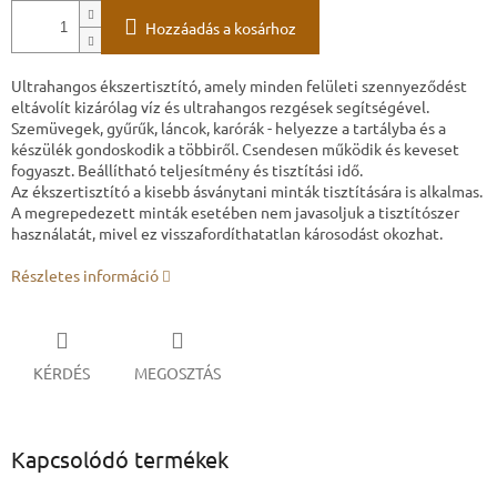
Hozzáadás a kosárhoz
Ultrahangos ékszertisztító, amely minden felületi szennyeződést
eltávolít kizárólag víz és ultrahangos rezgések segítségével.
Szemüvegek, gyűrűk, láncok, karórák - helyezze a tartályba és a
készülék gondoskodik a többiről. Csendesen működik és keveset
fogyaszt. Beállítható teljesítmény és tisztítási idő.
Az ékszertisztító a kisebb ásványtani minták tisztítására is alkalmas.
A megrepedezett minták esetében nem javasoljuk a tisztítószer
használatát, mivel ez visszafordíthatatlan károsodást okozhat.
Részletes információ
KÉRDÉS
MEGOSZTÁS
Kapcsolódó termékek