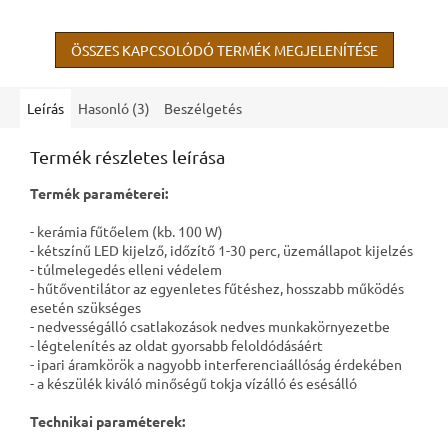
legelterjedtebb ásványa.
Természetes sárga vagy...
ÖSSZES KAPCSOLÓDÓ TERMÉK MEGJELENÍTÉSE
Leírás
Hasonló (3)
Beszélgetés
Termék részletes leírása
Termék paraméterei:
- kerámia fűtőelem (kb. 100 W)
- kétszínű LED kijelző, időzítő 1-30 perc, üzemállapot kijelzés
- túlmelegedés elleni védelem
- hűtőventilátor az egyenletes fűtéshez, hosszabb működés
esetén szükséges
- nedvességálló csatlakozások nedves munkakörnyezetbe
- légtelenítés az oldat gyorsabb feloldódásáért
- ipari áramkörök a nagyobb interferenciaállóság érdekében
- a készülék kiváló minőségű tokja vízálló és esésálló
Technikai paraméterek: