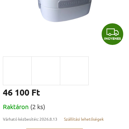
I
INGYENES
N
G
Y
E
N
46 100 Ft
E
Egységár:
Raktáron
(2 ks)
S
Várható kézbesítés:
2026.8.13
Szállítási lehetőségek