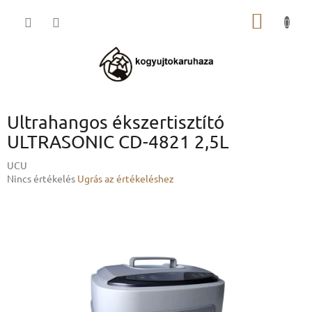
Ugrás
KOSÁR
a
fő
tartalomhoz
Ultrahangos ékszertisztító
ULTRASONIC CD-4821 2,5L
UCU
A
Nincs értékelés
Ugrás az értékeléshez
termék
átlagos
értékelése
5-
ből
0,0
csillag.