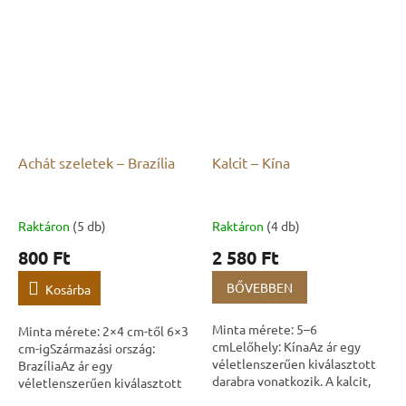
Achát szeletek – Brazília
Kalcit – Kína
Raktáron
(5 db)
Raktáron
(4 db)
800 Ft
2 580 Ft
BŐVEBBEN
Kosárba
Minta mérete: 5–6
Minta mérete: 2×4 cm-től 6×3
cmLelőhely: KínaAz ár egy
cm-igSzármazási ország:
véletlenszerűen kiválasztott
BrazíliaAz ár egy
darabra vonatkozik. A kalcit,
véletlenszerűen kiválasztott
más néven mészkő, a Föld
darabra vonatkozik.