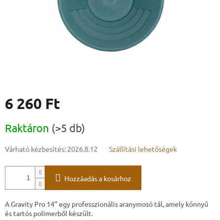
6 260 Ft
Egységár:
Raktáron
(>5 db)
Várható kézbesítés:
2026.8.12
Szállítási lehetőségek
Hozzáadás a kosárhoz
A Gravity Pro 14" egy professzionális aranymosó tál, amely könnyű
és tartós polimerből készült.