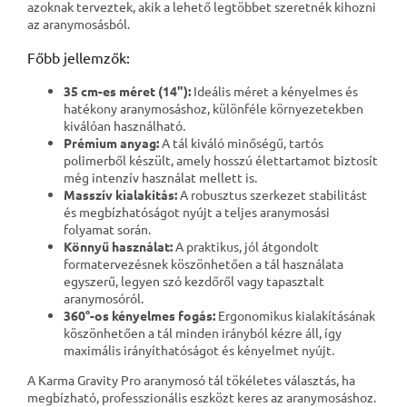
azoknak terveztek, akik a lehető legtöbbet szeretnék kihozni
az aranymosásból.
Főbb jellemzők:
35 cm-es méret (14"):
Ideális méret a kényelmes és
hatékony aranymosáshoz, különféle környezetekben
kiválóan használható.
Prémium anyag:
A tál kiváló minőségű, tartós
polimerből készült, amely hosszú élettartamot biztosít
még intenzív használat mellett is.
Masszív kialakítás:
A robusztus szerkezet stabilitást
és megbízhatóságot nyújt a teljes aranymosási
folyamat során.
Könnyű használat:
A praktikus, jól átgondolt
formatervezésnek köszönhetően a tál használata
egyszerű, legyen szó kezdőről vagy tapasztalt
aranymosóról.
360°-os kényelmes fogás:
Ergonomikus kialakításának
köszönhetően a tál minden irányból kézre áll, így
maximális irányíthatóságot és kényelmet nyújt.
A Karma Gravity Pro aranymosó tál tökéletes választás, ha
megbízható, professzionális eszközt keres az aranymosáshoz.