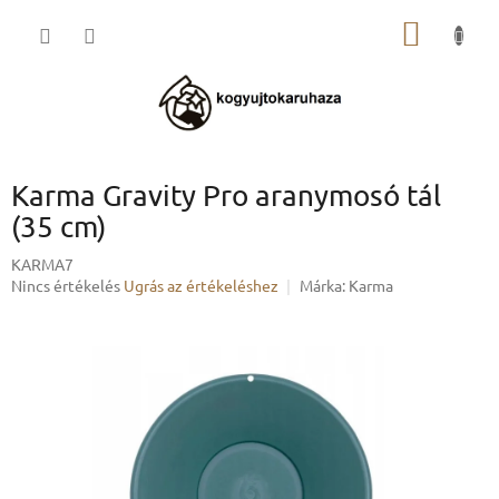
Ugrás
KOSÁR
a
fő
tartalomhoz
Karma Gravity Pro aranymosó tál
(35 cm)
KARMA7
A
Nincs értékelés
Ugrás az értékeléshez
Márka:
Karma
termék
átlagos
értékelése
5-
ből
0,0
csillag.