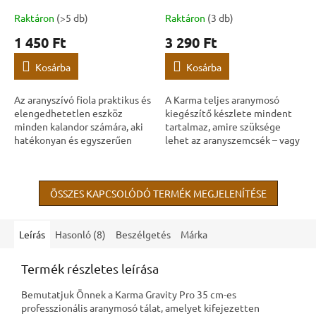
Raktáron
(>5 db)
Raktáron
(3 db)
1 450 Ft
3 290 Ft
Kosárba
Kosárba
Az aranyszívó fiola praktikus és
A Karma teljes aranymosó
elengedhetetlen eszköz
kiegészítő készlete mindent
minden kalandor számára, aki
tartalmaz, amire szüksége
hatékonyan és egyszerűen
lehet az aranyszemcsék – vagy
szeretné összegyűjteni a
ásványok – egyszerű és
megtalált aranyszemcséket.
hatékony begyűjtéséhez. A
készlet strapabíró,...
ÖSSZES KAPCSOLÓDÓ TERMÉK MEGJELENÍTÉSE
Leírás
Hasonló (8)
Beszélgetés
Márka
Termék részletes leírása
Bemutatjuk Önnek a Karma Gravity Pro 35 cm-es
professzionális aranymosó tálat, amelyet kifejezetten