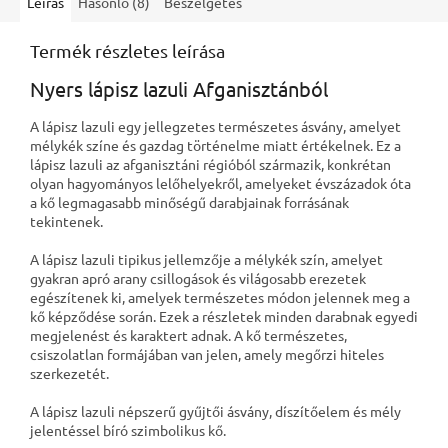
Leírás
Hasonló (8)
Beszélgetés
Termék részletes leírása
Nyers lápisz lazuli Afganisztánból
A lápisz lazuli egy jellegzetes természetes ásvány, amelyet
mélykék színe és gazdag történelme miatt értékelnek. Ez a
lápisz lazuli az afganisztáni régióból származik, konkrétan
olyan hagyományos lelőhelyekről, amelyeket évszázadok óta
a kő legmagasabb minőségű darabjainak forrásának
tekintenek.
A lápisz lazuli tipikus jellemzője a mélykék szín, amelyet
gyakran apró arany csillogások és világosabb erezetek
egészítenek ki, amelyek természetes módon jelennek meg a
kő képződése során. Ezek a részletek minden darabnak egyedi
megjelenést és karaktert adnak. A kő természetes,
csiszolatlan formájában van jelen, amely megőrzi hiteles
szerkezetét.
A lápisz lazuli népszerű gyűjtői ásvány, díszítőelem és mély
jelentéssel bíró szimbolikus kő.