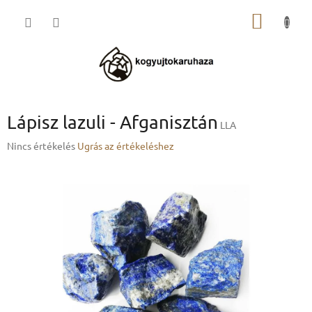
Ugrás
KOSÁR
a
fő
tartalomhoz
Lápisz lazuli - Afganisztán
LLA
A
Nincs értékelés
Ugrás az értékeléshez
termék
átlagos
értékelése
5-
ből
0,0
csillag.