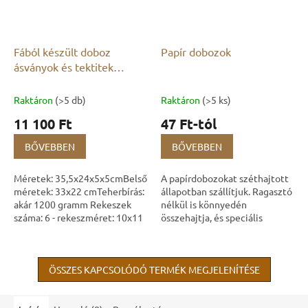
Fából készült doboz
Papír dobozok
ásványok és tektitek
gyűjtésére üvegfedéllel
Raktáron
(>5 db)
Raktáron
(>5 ks)
11 100 Ft
47 Ft-tól
BŐVEBBEN
BŐVEBBEN
Méretek: 35,5x24x5x5cmBelső
A papírdobozokat széthajtott
méretek: 33x22 cmTeherbírás:
állapotban szállítjuk. Ragasztó
akár 1200 gramm Rekeszek
nélkül is könnyedén
száma: 6 - rekeszméret: 10x11
összehajtja, és speciális
cmRekeszek száma: 12 -
kialakításuknak köszönhetően
rekeszméret: 7x8 cmRekeszek
nem kell attól tartania, hogy
száma: 18 -...
maguktól...
ÖSSZES KAPCSOLÓDÓ TERMÉK MEGJELENÍTÉSE