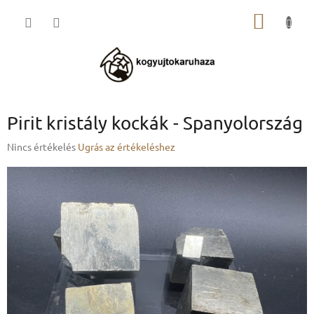
Ugrás
KOSÁR
a
fő
tartalomhoz
Pirit kristály kockák - Spanyolország
A
Nincs értékelés
Ugrás az értékeléshez
termék
átlagos
értékelése
5-
ből
0,0
csillag.