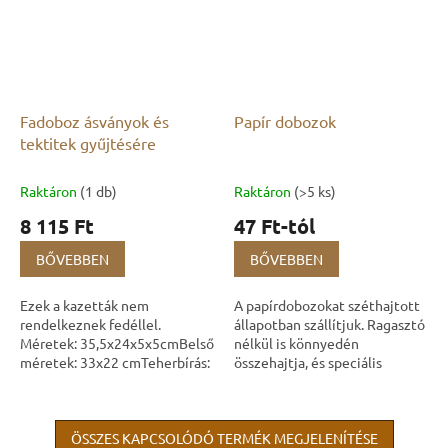
Fadoboz ásványok és
Papír dobozok
tektitek gyűjtésére
Raktáron
(1 db)
Raktáron
(>5 ks)
8 115 Ft
47 Ft-tól
BŐVEBBEN
BŐVEBBEN
Ezek a kazetták nem
A papírdobozokat széthajtott
rendelkeznek fedéllel.
állapotban szállítjuk. Ragasztó
Méretek: 35,5x24x5x5cmBelső
nélkül is könnyedén
méretek: 33x22 cmTeherbírás:
összehajtja, és speciális
akár 1200 gramm Rekeszek
kialakításuknak köszönhetően
száma: 6. Rekesz mérete:
nem kell attól tartania, hogy
10x11 cmRekeszek száma:...
maguktól...
ÖSSZES KAPCSOLÓDÓ TERMÉK MEGJELENÍTÉSE