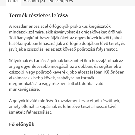
Leírás
Hasonló (8)
Beszélgetés
Termék részletes leírása
A rozsdamentes acél őrlőgolyók praktikus kiegészítők
mindazok számára, akik ásványokat és drágaköveket őrölnek.
Töltőanyagként használják őket az egyes kövek között, ahol
hatékonyabban kihasználják a őrlőgép dobjában lévő teret, és
javítják a csiszolási és az azt követő polírozási folyamatot.
Súlyuknak és tartósságuknak köszönhetően hozzájárulnak az
anyag egyenletesebb mozgásához a dobban, és segítenek a
csiszoló- vagy polírozó keverék jobb elosztásában. Különösen
alkalmasak kisebb kövek, szabálytalan formák
megmunkálására vagy részben töltött dobbal való
munkavégzésre.
A golyók kiváló minőségű rozsdamentes acélból készülnek,
amely ellenáll a kopásnak és lehetővé teszi a hosszú távú
ismételt felhasználást.
Fő előnyök