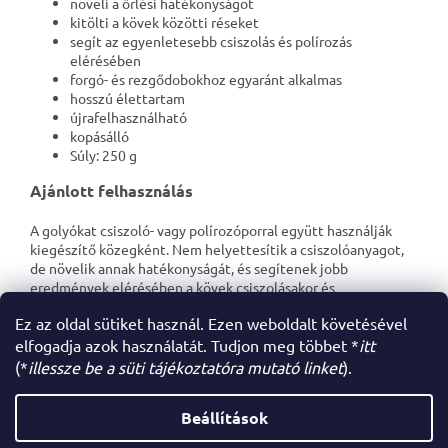
növeli a őrlési hatékonyságot
kitölti a kövek közötti réseket
segít az egyenletesebb csiszolás és polírozás
elérésében
forgó- és rezgődobokhoz egyaránt alkalmas
hosszú élettartam
újrafelhasználható
kopásálló
Súly: 250 g
Ajánlott felhasználás
A golyókat csiszoló- vagy polírozóporral együtt használják
kiegészítő közegként. Nem helyettesítik a csiszolóanyagot,
de növelik annak hatékonyságát, és segítenek jobb
eredmények elérésében a kövek csiszolásakor és
polírozásakor.
Ez az oldal sütiket használ. Ezen weboldalt követésével
elfogadja azok használatát. Tudjon meg többet *
itt
(*
illessze be a süti tájékoztatóra mutató linket
).
L
á
Beállítások
Shoptet készítette
b