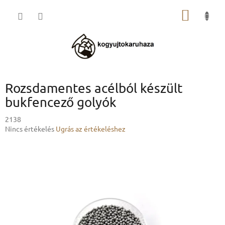
Ugrás
KOSÁR
a
fő
tartalomhoz
Rozsdamentes acélból készült
bukfencező golyók
2138
A
Nincs értékelés
Ugrás az értékeléshez
termék
átlagos
értékelése
5-
ből
0,0
csillag.