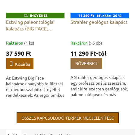
INGYENES
11 290 Ft
-tól akár:
–20 %
I
N
Estwing paleontológiai
Strahler geológus kalapács
G
kalapács (BIG FACE,
Y
E
hosszabított modell)
N
E
Raktáron
(1 ks)
Raktáron
(>5 db)
S
37 590 Ft
11 290 Ft-tól
BŐVEBBEN
Kosárba
A Strahler geológus kalapács
Az Estwing Big Face
egy professzionális szerszám,
kalapácsok nagyobb felülettel
amit kifejezetten geológusok,
és meghosszabbított nyéllel
paleontológusok és más
rendelkeznek. Az ergonómikus
szakemberek számára
fogantyú tompítja a
fejlesztettek ki. Ez a kalapács a
vibrációkat munka közben. Az
minőségre,...
egész szerszám...
ÖSSZES KAPCSOLÓDÓ TERMÉK MEGJELENÍTÉSE