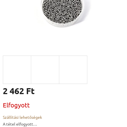
2 462 Ft
Egységár:
Elfogyott
Szállítási lehetőségek
A tétel elfogyott…