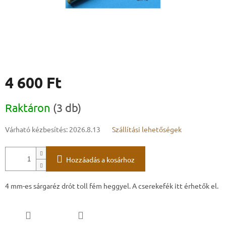
4 600 Ft
Egységár:
Raktáron
(3 db)
Várható kézbesítés:
2026.8.13
Szállítási lehetőségek
Hozzáadás a kosárhoz
4 mm-es sárgaréz drót toll fém heggyel. A cserekefék itt érhetők el.