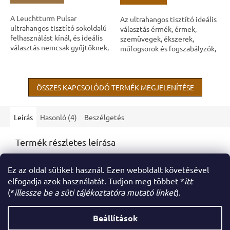
A Leuchtturm Pulsar
Az ultrahangos tisztító ideális
ultrahangos tisztító sokoldalú
választás érmék, érmek,
felhasználást kínál, és ideális
szemüvegek, ékszerek,
választás nemcsak gyűjtőknek,
műfogsorok és fogszabályzók,
hanem mindazoknak, akik
evőeszközök, CD-k és DVD-k,
szeretnék alaposan és
írószerek, valamint háztartási
kíméletesen...
vagy...
ÖSSZES KAPCSOLÓDÓ TERMÉK MEGJELENÍTÉSE
Leírás
Hasonló (4)
Beszélgetés
Termék részletes leírása
Semmilyen termékleírás nem érhető el
Ez az oldal sütiket használ. Ezen weboldalt követésével
elfogadja azok használatát. Tudjon meg többet *
itt
(*
illessze be a süti tájékoztatóra mutató linket
).
L
á
Beállítások
Shoptet készítette
b