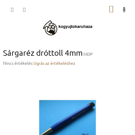
Ugrás
KOSÁR
a
fő
tartalomhoz
Sárgaréz dróttoll 4mm
MDP
A
Nincs értékelés
Ugrás az értékeléshez
termék
átlagos
értékelése
5-
ből
0,0
csillag.