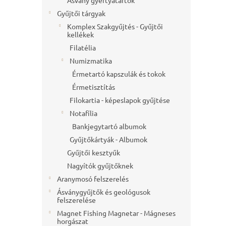
Ásvány gyertyatartók
Gyűjtői tárgyak
Komplex Szakgyűjtés - Gyűjtői
kellékek
Filatélia
Numizmatika
Érmetartó kapszulák és tokok
Érmetisztítás
Filokartia - képeslapok gyűjtése
Notafília
Bankjegytartó albumok
Gyűjtőkártyák - Albumok
Gyűjtői kesztyűk
Nagyítók gyűjtőknek
Aranymosó felszerelés
Ásványgyűjtők és geológusok
felszerelése
Magnet Fishing Magnetar - Mágneses
horgászat