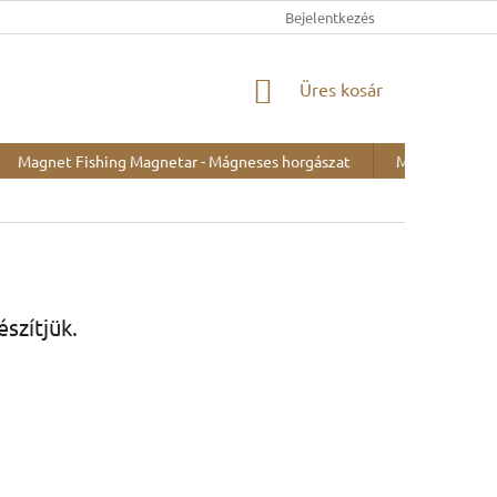
Bejelentkezés
KOSÁR
Üres kosár
Magnet Fishing Magnetar - Mágneses horgászat
Minták kiállítá
szítjük.