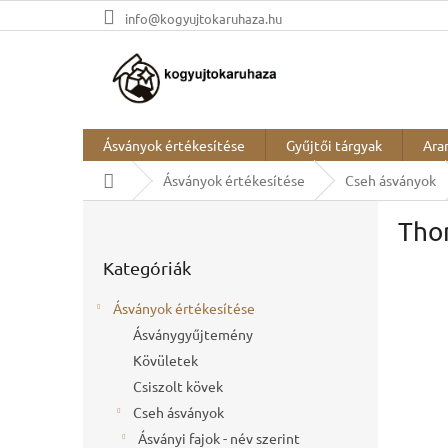
Ugrás
info@kogyujtokaruhaza.hu
a
fő
tartalomhoz
Ásványok értékesítése
Gyűjtői tárgyak
Ara
Kezdőlap
Ásványok értékesítése
Cseh ásványok
O
Tho
l
Kategóriák
d
Kategóriák
átugrása
a
l
Ásványok értékesítése
s
Ásványgyűjtemény
ó
Kövületek
p
a
Csiszolt kövek
n
Cseh ásványok
e
Ásványi fajok - név szerint