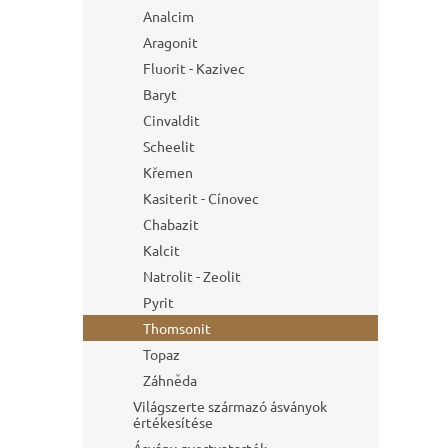
l
Analcim
Aragonit
Fluorit - Kazivec
Baryt
Cinvaldit
Scheelit
Křemen
Kasiterit - Cínovec
Chabazit
Kalcit
Natrolit - Zeolit
Pyrit
Thomsonit
Topaz
Záhněda
Világszerte származó ásványok
értékesítése