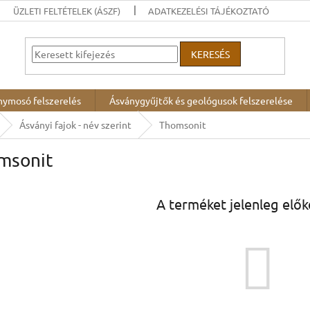
ÜZLETI FELTÉTELEK (ÁSZF)
ADATKEZELÉSI TÁJÉKOZTATÓ
KERESÉS
nymosó felszerelés
Ásványgyűjtők és geológusok felszerelése
Ásványi fajok - név szerint
Thomsonit
msonit
A terméket jelenleg előké