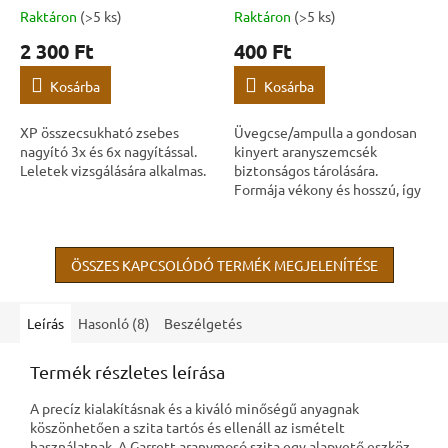
Raktáron
(>5 ks)
Raktáron
(>5 ks)
2 300 Ft
400 Ft
Kosárba
Kosárba
XP összecsukható zsebes
Üvegcse/ampulla a gondosan
nagyító 3x és 6x nagyítással.
kinyert aranyszemcsék
Leletek vizsgálására alkalmas.
biztonságos tárolására.
Formája vékony és hosszú, így
maga az ampulla is könnyen
tárolható és hordozható. Az
ampulla űrtartalma...
ÖSSZES KAPCSOLÓDÓ TERMÉK MEGJELENÍTÉSE
Leírás
Hasonló (8)
Beszélgetés
Termék részletes leírása
A precíz kialakításnak és a kiváló minőségű anyagnak
köszönhetően a szita tartós és ellenáll az ismételt
használatnak. A Garrett aranymosó szita egy alapvető eszköz