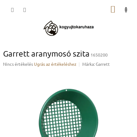
Ugrás
KOSÁR
a
fő
tartalomhoz
Garrett aranymosó szita
1650200
A
Nincs értékelés
Ugrás az értékeléshez
Márka:
Garrett
termék
átlagos
értékelése
5-
ből
0,0
csillag.