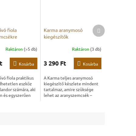
Következő
vó fiola
Karma aranymosó
termék
mcsékre
kiegészítők
Raktáron
(>5 db)
Raktáron
(3 db)
t
3 290 Ft
Kosárba
Kosárba
ívó fiola praktikus
A Karma teljes aranymosó
dhetetlen eszköz
kiegészítő készlete mindent
andor számára, aki
tartalmaz, amire szüksége
n és egyszerűen
lehet az aranyszemcsék –
sszegyűjteni a
vagy ásványok – egyszerű és
 aranyszemcséket.
hatékony begyűjtéséhez. A
készlet strapabíró,...