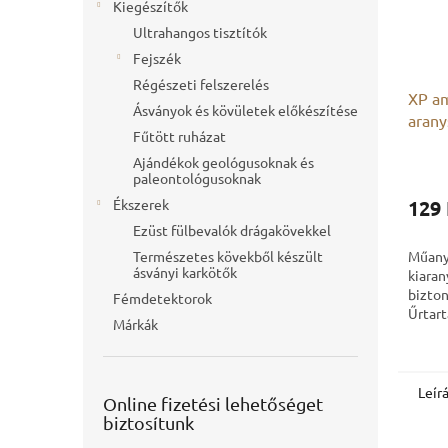
Kiegészítők
Ultrahangos tisztítók
Fejszék
Régészeti felszerelés
XP am
Ásványok és kövületek előkészítése
arany
Fűtött ruházat
Ajándékok geológusoknak és
paleontológusoknak
Ékszerek
129 
Ezüst fülbevalók drágakövekkel
Természetes kövekből készült
Műany
ásványi karkötők
kiara
bizton
Fémdetektorok
Űrtart
Márkák
Leír
Online fizetési lehetőséget
biztosítunk