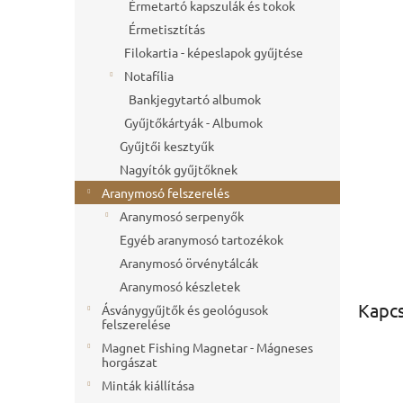
l
Érmetartó kapszulák és tokok
Érmetisztítás
Filokartia - képeslapok gyűjtése
Notafília
Bankjegytartó albumok
Gyűjtőkártyák - Albumok
Gyűjtői kesztyűk
Nagyítók gyűjtőknek
Aranymosó felszerelés
Aranymosó serpenyők
Egyéb aranymosó tartozékok
Aranymosó örvénytálcák
Aranymosó készletek
Kapc
Ásványgyűjtők és geológusok
felszerelése
Magnet Fishing Magnetar - Mágneses
horgászat
Minták kiállítása