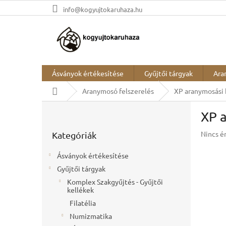
Ugrás
info@kogyujtokaruhaza.hu
a
fő
tartalomhoz
Ásványok értékesítése
Gyűjtői tárgyak
Ara
Kezdőlap
Aranymosó felszerelés
XP aranymosási 
O
XP a
l
Kategóriák
d
A
Nincs é
Kategóriák
átugrása
a
termék
l
átlagos
Ásványok értékesítése
s
értékel
Gyűjtői tárgyak
ó
5-
ből
Komplex Szakgyűjtés - Gyűjtői
p
kellékek
0,0
a
csillag.
Filatélia
n
e
Numizmatika