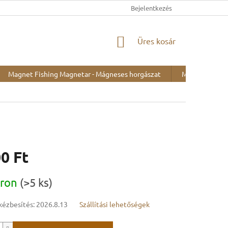
Bejelentkezés
KOSÁR
Üres kosár
Magnet Fishing Magnetar - Mágneses horgászat
Minták kiállítá
0 Ft
:
áron
(>5 ks)
kézbesítés:
2026.8.13
Szállítási lehetőségek