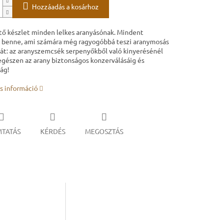
Hozzáadás a kosárhoz
tő készlet minden lelkes aranyásónak. Mindent
 benne, ami számára még ragyogóbbá teszi aranymosás
át: az aranyszemcsék serpenyőkből való kinyerésénél
egészen az arany biztonságos konzerválásáig és
ság!
s információ
TATÁS
KÉRDÉS
MEGOSZTÁS