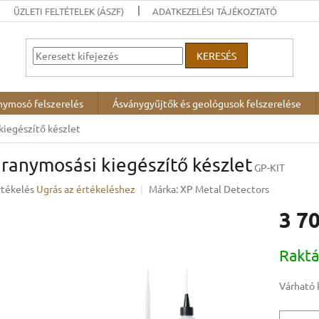
ÜZLETI FELTÉTELEK (ÁSZF)
ADATKEZELÉSI TÁJÉKOZTATÓ
KERESÉS
nymosó felszerelés
Ásványgyűjtők és geológusok felszerelése
kiegészítő készlet
ranymosási kiegészítő készlet
GP-KIT
rtékelés
Ugrás az értékeléshez
Márka:
XP Metal Detectors
3 70
ése
Egységár
Rakt
Várható 