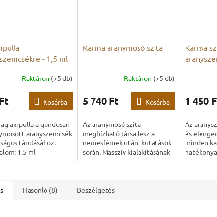
pulla
Karma aranymosó szita
Karma szí
szemcsékre - 1,5 ml
aranysze
Raktáron
(>5 db)
Raktáron
(>5 db)
Ft
5 740 Ft
1 450 F
Kosárba
Kosárba
ag ampulla a gondosan
Az aranymosó szita
Az aranysz
nymosott aranyszemcsék
megbízható társa lesz a
és elenge
ságos tárolásához.
nemesfémek utáni kutatások
minden kal
alom: 1,5 ml
során. Masszív kialakításának
hatékonya
és hatékony formájának
szeretné ö
köszönhetően időt takarít
megtalált
meg, és megkönnyíti a
munkát...
ás
Hasonló (8)
Beszélgetés