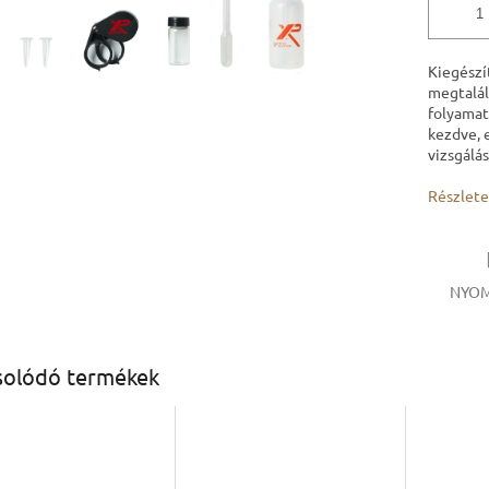
Kiegészí
megtalál
folyamat
kezdve, 
vizsgálá
Részlete
NYOM
solódó termékek