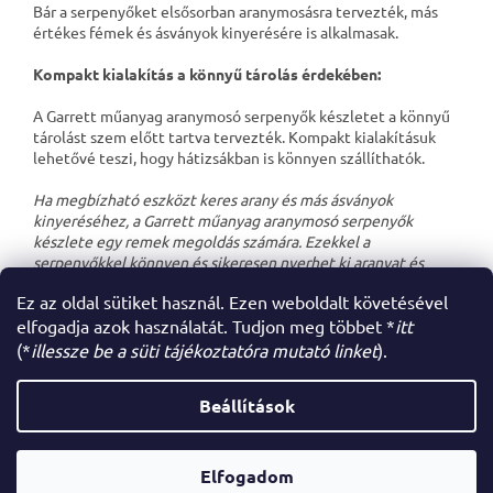
Bár a serpenyőket elsősorban aranymosásra tervezték, más
értékes fémek és ásványok kinyerésére is alkalmasak.
Kompakt kialakítás a könnyű tárolás érdekében:
A Garrett műanyag aranymosó serpenyők készletet a könnyű
tárolást szem előtt tartva tervezték. Kompakt kialakításuk
lehetővé teszi, hogy hátizsákban is könnyen szállíthatók.
Ha megbízható eszközt keres arany és más ásványok
kinyeréséhez, a Garrett műanyag aranymosó serpenyők
készlete egy remek megoldás számára. Ezekkel a
serpenyőkkel könnyen és sikeresen nyerhet ki aranyat és
egyéb ásványokat.
Ez az oldal sütiket használ. Ezen weboldalt követésével
elfogadja azok használatát. Tudjon meg többet *
itt
(*
illessze be a süti tájékoztatóra mutató linket
).
L
á
Beállítások
Shoptet készítette
b
l
é
Elfogadom
Copyright 2026
Az én webáruházam
. Minden jog fenntartva.
c