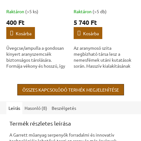
Raktáron
(>5 ks)
Raktáron
(>5 db)
400 Ft
5 740 Ft
Kosárba
Kosárba
Üvegcse/ampulla a gondosan
Az aranymosó szita
kinyert aranyszemcsék
megbízható társa lesz a
biztonságos tárolására.
nemesfémek utáni kutatások
Formája vékony és hosszú, így
során. Masszív kialakításának
maga az ampulla is könnyen
és hatékony formájának
tárolható és hordozható. Az
köszönhetően időt takarít
ampulla űrtartalma...
meg, és megkönnyíti a
ÖSSZES KAPCSOLÓDÓ TERMÉK MEGJELENÍTÉSE
munkát...
Leírás
Hasonló (8)
Beszélgetés
Termék részletes leírása
A Garrett műanyag serpenyők forradalmi és innovatív
technológiája lehetővé teszi az arany és más ásványok