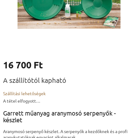
16 700 Ft
Egységár:
A szállítótól kapható
Szállítási lehetőségek
A tétel elfogyott…
Garrett műanyag aranymosó serpenyők -
készlet
Aranymosó serpenyő készlet. A serpenyők a kezdőknek és a profi
aranykutatóknak egyaránt alkalmasak.