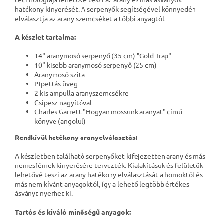
hatékony kinyerését. A serpenyők segítségével könnyedén
elválasztja az arany szemcséket a többi anyagtól.
A készlet tartalma:
14" aranymosó serpenyő (35 cm) "Gold Trap"
10" kisebb aranymosó serpenyő (25 cm)
Aranymosó szita
Pipettás üveg
2 kis ampulla aranyszemcsékre
Csipesz nagyítóval
Charles Garrett "Hogyan mossunk aranyat" című
könyve (angolul)
Rendkívül hatékony aranyelválasztás:
A készletben található serpenyőket kifejezetten arany és más
nemesfémek kinyerésére tervezték. Kialakításuk és felületük
lehetővé teszi az arany hatékony elválasztását a homoktól és
más nem kívánt anyagoktól, így a lehető legtöbb értékes
ásványt nyerhet ki.
Tartós és kiváló minőségű anyagok: