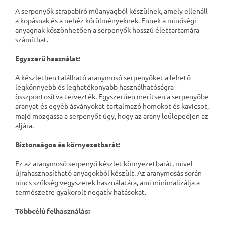
A serpenyők strapabíró műanyagból készülnek, amely ellenáll
a kopásnak és a nehéz körülményeknek. Ennek a minőségi
anyagnak köszönhetően a serpenyők hosszú élettartamára
számíthat.
Egyszerű használat:
A készletben található aranymosó serpenyőket a lehető
legkönnyebb és leghatékonyabb használhatóságra
összpontosítva tervezték. Egyszerűen merítsen a serpenyőbe
aranyat és egyéb ásványokat tartalmazó homokot és kavicsot,
majd mozgassa a serpenyőt úgy, hogy az arany leülepedjen az
aljára.
Biztonságos és környezetbarát:
Ez az aranymosó serpenyő készlet környezetbarát, mivel
újrahasznosítható anyagokból készült. Az aranymosás során
nincs szükség vegyszerek használatára, ami minimalizálja a
természetre gyakorolt ​​negatív hatásokat.
Többcélú felhasználás: