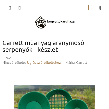
Ugrás
KOSÁR
a
fő
tartalomhoz
Garrett műanyag aranymosó
serpenyők - készlet
RPG2
A
Nincs értékelés
Ugrás az értékeléshez
Márka:
Garrett
termék
átlagos
értékelése
5-
ből
0,0
csillag.