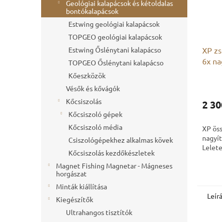
Geológiai kalapácsok és kétoldalas
bontókalapácsok
Estwing geológiai kalapácsok
TOPGEO geológiai kalapácsok
XP zs
Estwing Őslénytani kalapácso
6x na
TOPGEO Őslénytani kalapácso
Kőeszközök
Vésők és kővágók
Kőcsiszolás
2 30
Kőcsiszoló gépek
Kőcsiszoló média
XP ös
nagyít
Csiszológépekhez alkalmas kövek
Lelete
Kőcsiszolás kezdőkészletek
Magnet Fishing Magnetar - Mágneses
horgászat
Minták kiállítása
Leír
Kiegészítők
Ultrahangos tisztítók