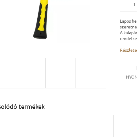
Lapos he
szeretne
A kalapá
rendelke
Részlete
NYOM
solódó termékek