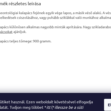
mék részletes leírása
leontológiai kalapács fejének egyik vége lapos, a másik véső alakú. A vés
elkedések csiszolásához, vagy puhább sziklákkal való munkához alkalma
lapács különösen alkalmas nagyobb minták aprítására. Nagy szikladarabo
pácsokat
ajánljuk.
lapács teljes tömege: 900 gramm.
sütiket használ. Ezen weboldalt követésével elfogadja
E
latát. Tudjon meg többet *
itt
(*
illessze be a süti