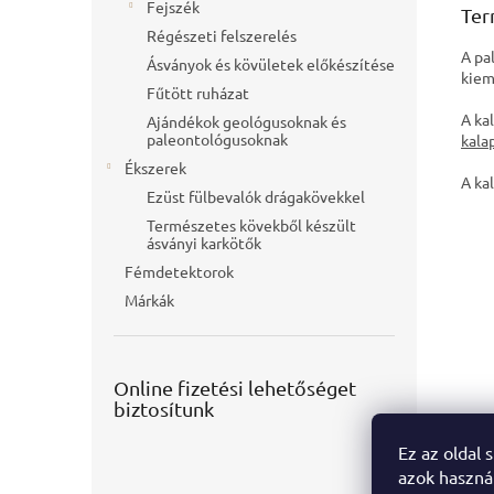
Fejszék
Ter
Régészeti felszerelés
A pa
Ásványok és kövületek előkészítése
kiem
Fűtött ruházat
A ka
Ajándékok geológusoknak és
paleontológusoknak
kala
Ékszerek
A ka
Ezüst fülbevalók drágakövekkel
Természetes kövekből készült
ásványi karkötők
Fémdetektorok
Márkák
Online fizetési lehetőséget
biztosítunk
Ez az oldal 
azok haszná