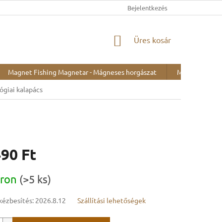
Bejelentkezés
KOSÁR
Üres kosár
Magnet Fishing Magnetar - Mágneses horgászat
Minták kiállítá
ógiai kalapács
490 Ft
:
áron
(>5 ks)
kézbesítés:
2026.8.12
Szállítási lehetőségek