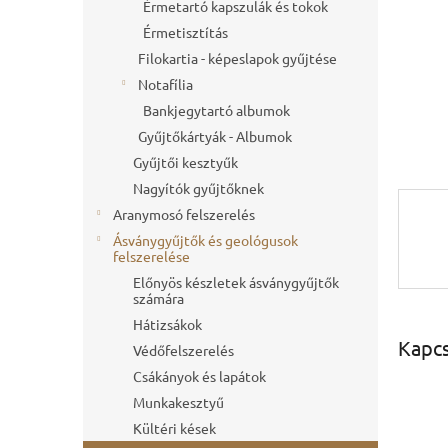
l
Érmetartó kapszulák és tokok
Érmetisztítás
Filokartia - képeslapok gyűjtése
Notafília
Bankjegytartó albumok
Gyűjtőkártyák - Albumok
Gyűjtői kesztyűk
Nagyítók gyűjtőknek
Aranymosó felszerelés
Ásványgyűjtők és geológusok
felszerelése
Előnyös készletek ásványgyűjtők
számára
Hátizsákok
Kapc
Védőfelszerelés
Csákányok és lapátok
Munkakesztyű
Kültéri kések