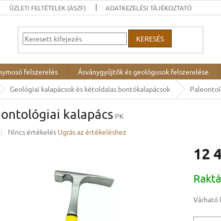
ÜZLETI FELTÉTELEK (ÁSZF)
ADATKEZELÉSI TÁJÉKOZTATÓ
KERESÉS
nymosó felszerelés
Ásványgyűjtők és geológusok felszerelése
Geológiai kalapácsok és kétoldalas bontókalapácsok
Paleontol
ontológiai kalapács
PK
A
Nincs értékelés
Ugrás az értékeléshez
termék
12 
átlagos
értékelése
5-
Egységár
Rakt
ből
0,0
csillag.
Várható 