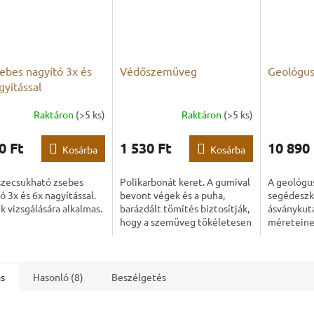
ebes nagyító 3x és
Védőszemüveg
Geológus
gyítással
Raktáron
(>5 ks)
Raktáron
(>5 ks)
A
termék
átlagos
0 Ft
1 530 Ft
10 890 
Kosárba
Kosárba
értékelés
5-
szecsukható zsebes
Polikarbonát keret. A gumival
A geológu
ből
ó 3x és 6x nagyítással.
bevont végek és a puha,
segédeszk
4,3
k vizsgálására alkalmas.
barázdált tömítés biztosítják,
ásványkuta
csillag.
hogy a szemüveg tökéletesen
méreteine
illeszkedik és szépen ül az
könnyen h
orron.
hátizsákb
ás
Hasonló (8)
Beszélgetés