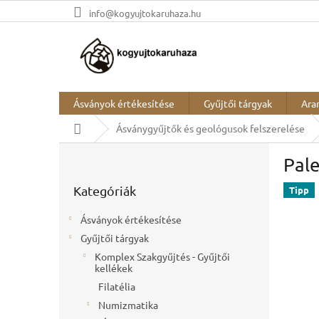
Ugrás
info@kogyujtokaruhaza.hu
a
fő
tartalomhoz
Ásványok értékesítése
Gyűjtői tárgyak
Ara
Kezdőlap
Ásványgyűjtők és geológusok felszerelése
O
Pale
l
Kategóriák
d
Kategóriák
átugrása
Tipp
a
l
Ásványok értékesítése
s
Gyűjtői tárgyak
ó
Komplex Szakgyűjtés - Gyűjtői
p
kellékek
a
Filatélia
n
e
Numizmatika