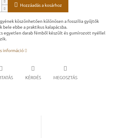
Hozzáadás a kosárhoz
gyének köszönhetően különösen a fosszília gyűjtők
k bele ebbe a praktikus kalapácsba.
cs egyetlen darab fémből készült és gumírozott nyéllel
zik.
s információ
TATÁS
KÉRDÉS
MEGOSZTÁS