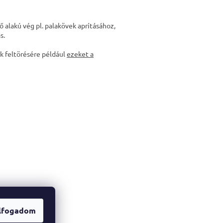
ő alakú vég pl. palakövek aprításához,
s.
k feltörésére például
ezeket a
lfogadom